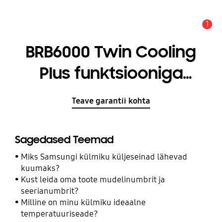
1
Hoiatus
BRB6000 Twin Cooling
Plus funktsiooniga
külmik sügavkülmutiga
Teave garantii kohta
allosas
Sagedased Teemad
Miks Samsungi külmiku küljeseinad lähevad
kuumaks?
Kust leida oma toote mudelinumbrit ja
seerianumbrit?
Milline on minu külmiku ideaalne
temperatuuriseade?