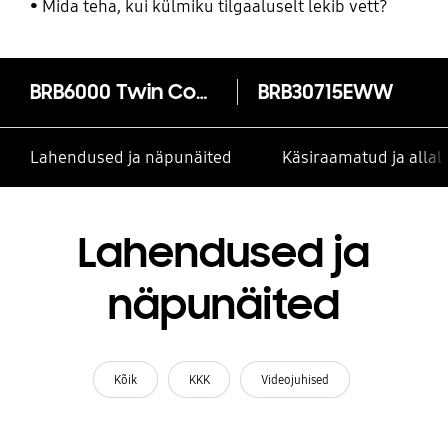
Mida teha, kui külmiku tilgaaluselt lekib vett?
BRB6000 Twin Cooling Plus funktsiooniga külmik sügavkülmutiga allosas
BRB30715EWW
Lahendused ja näpunäited
Käsiraamatud ja alla
Lahendused ja
näpunäited
Kõik
KKK
Videojuhised