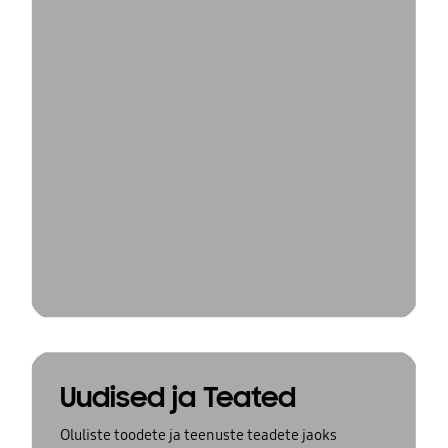
Uudised ja Teated
Oluliste toodete ja teenuste teadete jaoks