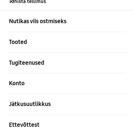
Tühista tellimus
avatud
Footer Navigation
Nutikas viis ostmiseks
avatud
Tooted
avatud
Tugiteenused
avatud
Konto
avatud
Jätkusuutlikkus
avatud
Ettevõttest