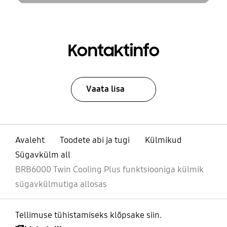
Kontaktinfo
Vaata lisa
Avaleht
Toodete abi ja tugi
Külmikud
Sügavkülm all
BRB6000 Twin Cooling Plus funktsiooniga külmik
sügavkülmutiga allosas
Tellimuse tühistamiseks klõpsake siin.