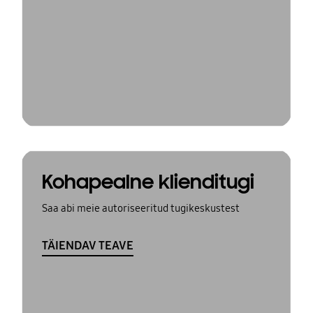
Kohapealne klienditugi
Saa abi meie autoriseeritud tugikeskustest
TÄIENDAV TEAVE