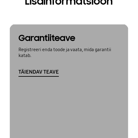
Lisainformatsioon
Garantiiteave
Registreeri enda toode ja vaata, mida garantii
katab.
TÄIENDAV TEAVE