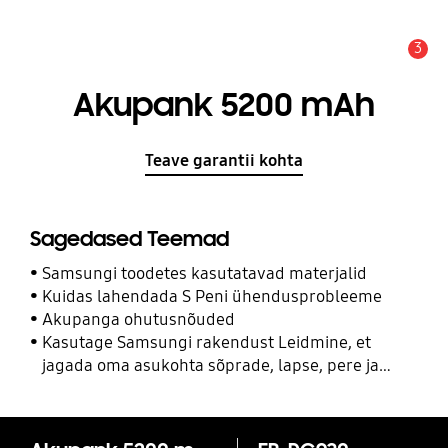
3
Hoiatus
Akupank 5200 mAh
Teave garantii kohta
Sagedased Teemad
Samsungi toodetes kasutatavad materjalid
Kuidas lahendada S Peni ühendusprobleeme
Akupanga ohutusnõuded
Kasutage Samsungi rakendust Leidmine, et
jagada oma asukohta sõprade, lapse, pere ja
teiste kontaktidega