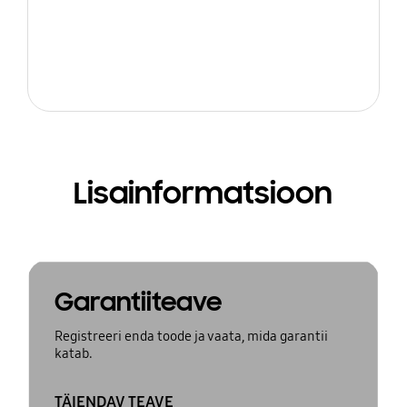
Lisainformatsioon
Garantiiteave
Registreeri enda toode ja vaata, mida garantii
katab.
TÄIENDAV TEAVE