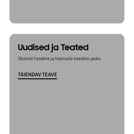
Uudised ja Teated
Oluliste toodete ja teenuste teadete jaoks
TÄIENDAV TEAVE