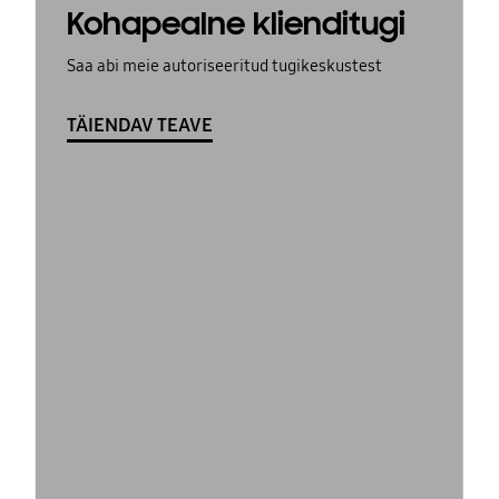
Kohapealne klienditugi
Saa abi meie autoriseeritud tugikeskustest
TÄIENDAV TEAVE