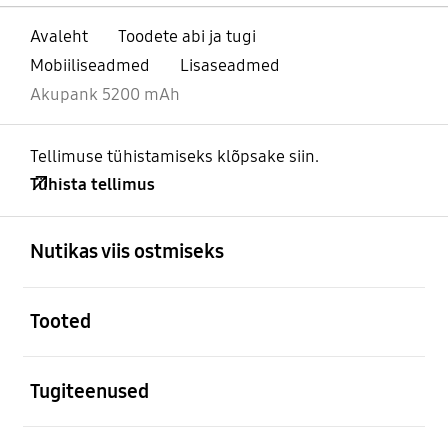
Avaleht
Toodete abi ja tugi
Mobiiliseadmed
Lisaseadmed
Akupank 5200 mAh
Tellimuse tühistamiseks klõpsake siin.
Tühista tellimus
avatud
Footer Navigation
Nutikas viis ostmiseks
avatud
Tooted
avatud
Tugiteenused
avatud