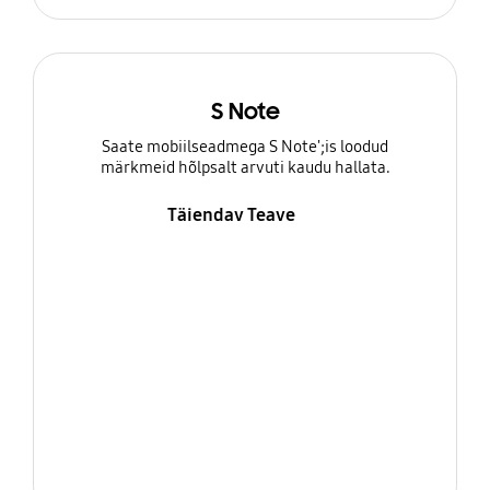
S Note
Saate mobiilseadmega S Note';is loodud
märkmeid hõlpsalt arvuti kaudu hallata.
Täiendav Teave