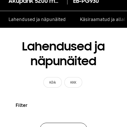
Akupank 5200 mAh
EB-PG930
Lahendused ja näpunäited
Käsiraamatud ja alla
Lahendused ja
näpunäited
Kõik
KKK
Filter