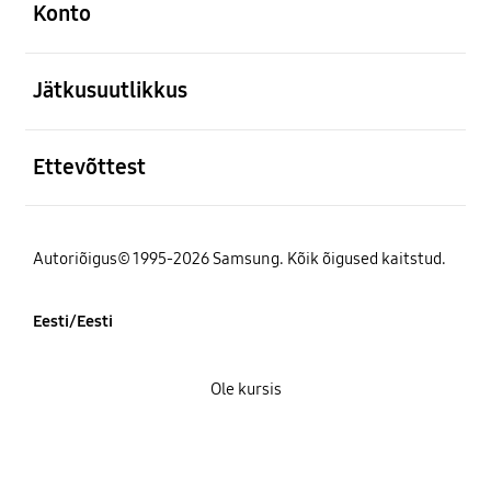
Konto
avatud
Jätkusuutlikkus
avatud
Ettevõttest
Autoriõigus© 1995-2026 Samsung. Kõik õigused kaitstud.
Eesti/Eesti
Ole kursis