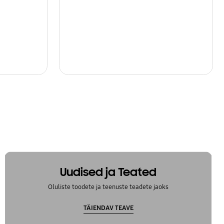
Uudised ja Teated
Oluliste toodete ja teenuste teadete jaoks
TÄIENDAV TEAVE