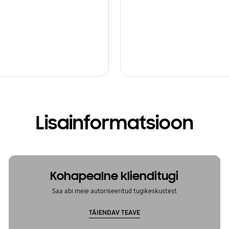
Lisainformatsioon
Kohapealne klienditugi
Saa abi meie autoriseeritud tugikeskustest
TÄIENDAV TEAVE