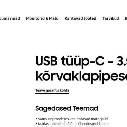
dumasinad
Monitorid & Mälu
Kantavad tooted
Tarvikud
USB tüüp-C – 
kõrvaklapipes
Teave garantii kohta
Sagedased Teemad
Samsungi toodetes kasutatavad materjalid
Kuidas lahendada S Peni ühendusprobleeme