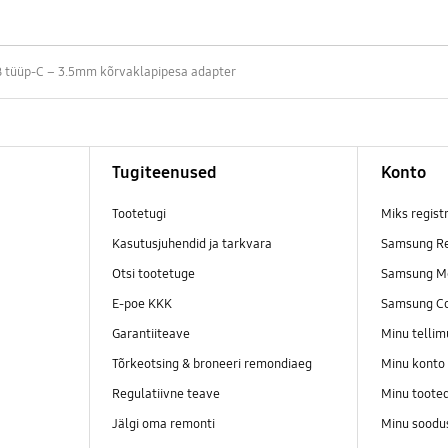
 tüüp-C – 3.5mm kõrvaklapipesa adapter
Tugiteenused
Konto
Tootetugi
Miks regist
Kasutusjuhendid ja tarkvara
Samsung Re
Otsi tootetuge
Samsung M
E-poe KKK
Samsung C
Garantiiteave
Minu telli
Tõrkeotsing & broneeri remondiaeg
Minu konto
Regulatiivne teave
Minu toote
Jälgi oma remonti
Minu soodu