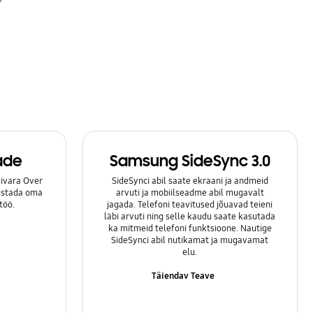
ade
Samsung SideSync 3.0
ivara Over
SideSynci abil saate ekraani ja andmeid
lustada oma
arvuti ja mobiilseadme abil mugavalt
töö.
jagada. Telefoni teavitused jõuavad teieni
läbi arvuti ning selle kaudu saate kasutada
ka mitmeid telefoni funktsioone. Nautige
SideSynci abil nutikamat ja mugavamat
elu.
Täiendav Teave