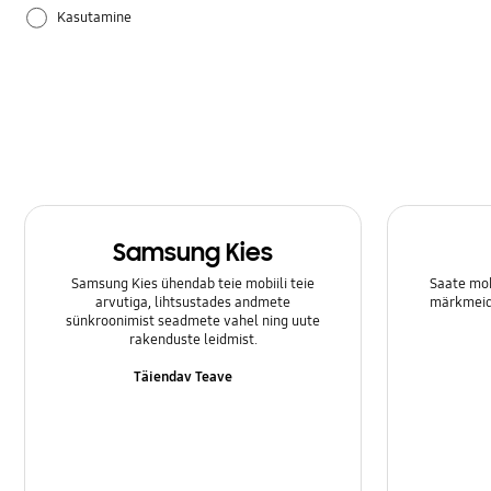
Kasutamine
Riistvara
Samsung Apps
Säte
Samsung Kies
Samsung Kies ühendab teie mobiili teie
Saate mob
arvutiga, lihtsustades andmete
märkmeid 
sünkroonimist seadmete vahel ning uute
rakenduste leidmist.
Täiendav Teave