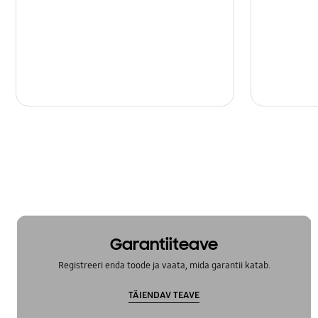
Garantiiteave
Registreeri enda toode ja vaata, mida garantii katab.
TÄIENDAV TEAVE