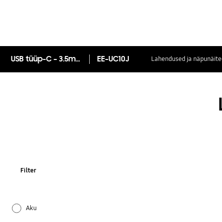
USB tüüp-C – 3.5mm kõrvaklapipesa adapter
EE-UC10J
Lahendused ja näpunäite
Filter
Aku