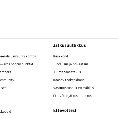
Jätkusuutlikkus
reerida Samsungi konto?
Keskkond
wards boonuspunktid
Turvalisus ja privaatsus
embers
Juurdepääsetavus
ommunity
Kaasav töökeskkond
mused
Vastutustundlik ettevõtlus
Ettevõtte jätkusuutlikkus
d
Ettevõttest
skoodid