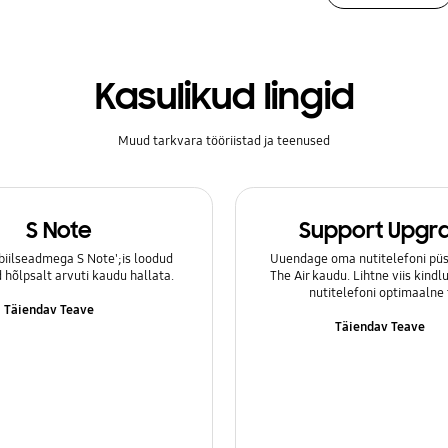
Kasulikud lingid
Muud tarkvara tööriistad ja teenused
S Note
Support Upgr
iilseadmega S Note';is loodud
Uuendage oma nutitelefoni püs
hõlpsalt arvuti kaudu hallata.
The Air kaudu. Lihtne viis kind
nutitelefoni optimaalne 
Täiendav Teave
Täiendav Teave