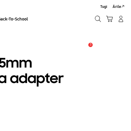
Tugi
Ärile
Otsi
Ostukäru
Sisselogimine/Registreeru
Back-To-School
Otsi
3
Hoiatus
3.5mm
a adapter