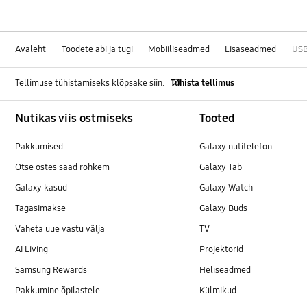
Avaleht
Toodete abi ja tugi
Mobiiliseadmed
Lisaseadmed
USB
Tellimuse tühistamiseks klõpsake siin.
Tühista tellimus
Footer Navigation
Nutikas viis ostmiseks
Tooted
Pakkumised
Galaxy nutitelefon
Otse ostes saad rohkem
Galaxy Tab
Galaxy kasud
Galaxy Watch
Tagasimakse
Galaxy Buds
Vaheta uue vastu välja
TV
AI Living
Projektorid
Samsung Rewards
Heliseadmed
Pakkumine õpilastele
Külmikud