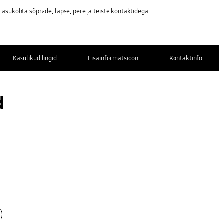
asukohta sõprade, lapse, pere ja teiste kontaktidega
Kasulikud lingid
Lisainformatsioon
Kontaktinfo
d