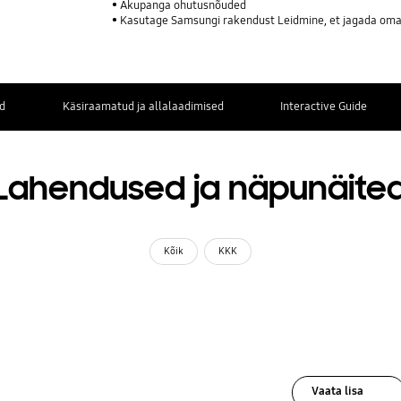
Akupanga ohutusnõuded
Kasutage Samsungi rakendust Leidmine, et jagada oma 
d
Käsiraamatud ja allalaadimised
Interactive Guide
Lahendused ja näpunäite
Kõik
KKK
Vaata lisa