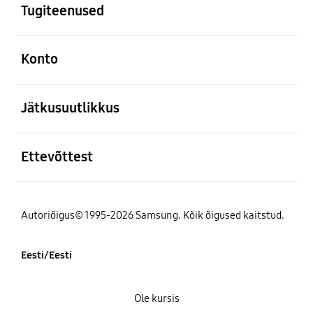
Tugiteenused
avatud
Konto
avatud
Jätkusuutlikkus
avatud
Ettevõttest
Autoriõigus© 1995-2026 Samsung. Kõik õigused kaitstud.
Eesti/Eesti
Ole kursis