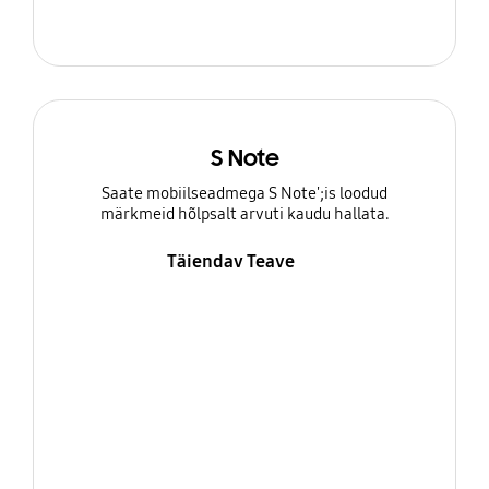
S Note
Saate mobiilseadmega S Note';is loodud
märkmeid hõlpsalt arvuti kaudu hallata.
Täiendav Teave