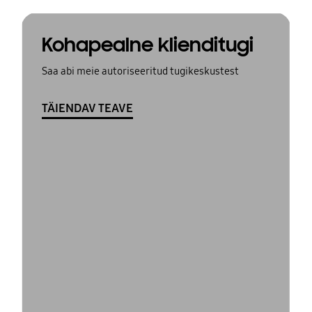
Kohapealne klienditugi
Saa abi meie autoriseeritud tugikeskustest
TÄIENDAV TEAVE