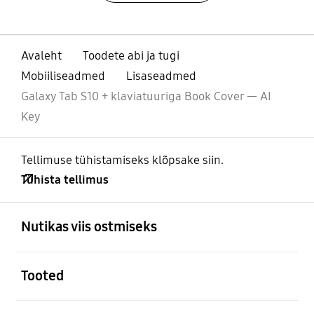
Avaleht
Toodete abi ja tugi
Mobiiliseadmed
Lisaseadmed
Galaxy Tab S10 + klaviatuuriga Book Cover — AI
Key
Tellimuse tühistamiseks klõpsake siin.
Tühista tellimus
avatud
Footer Navigation
Nutikas viis ostmiseks
avatud
Tooted
avatud