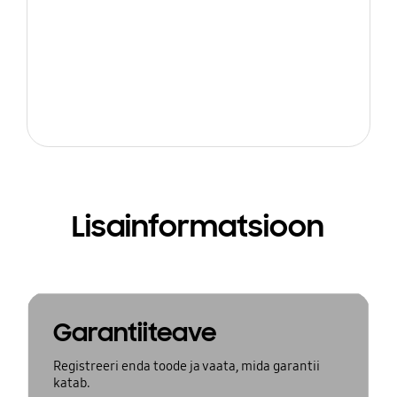
Lisainformatsioon
Garantiiteave
Registreeri enda toode ja vaata, mida garantii
katab.