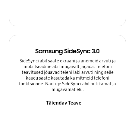
Samsung SideSync 3.0
SideSynci abil saate ekraani ja andmeid arvuti ja
mobiilseadme abil mugavalt jagada. Telefoni
teavitused jõuavad teieni läbi arvuti ning selle
kaudu saate kasutada ka mitmeid telefoni
funktsioone. Nautige SideSynci abil nutikamat ja
mugavamat elu.
Täiendav Teave