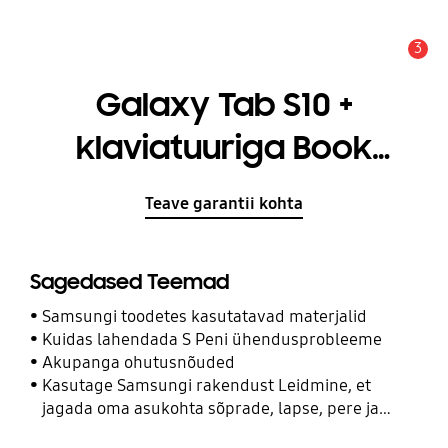
3
Hoiatus
Galaxy Tab S10 +
klaviatuuriga Book
Cover — AI Key
Teave garantii kohta
Sagedased Teemad
Samsungi toodetes kasutatavad materjalid
Kuidas lahendada S Peni ühendusprobleeme
Akupanga ohutusnõuded
Kasutage Samsungi rakendust Leidmine, et
jagada oma asukohta sõprade, lapse, pere ja
teiste kontaktidega