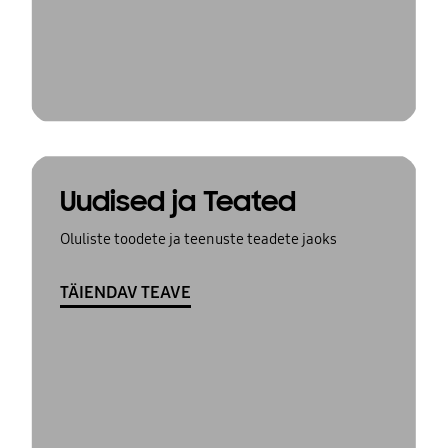
Uudised ja Teated
Oluliste toodete ja teenuste teadete jaoks
TÄIENDAV TEAVE