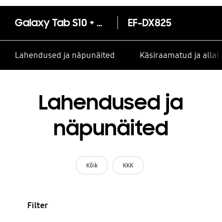
Galaxy Tab S10 + klaviatuuriga Book Cover — AI Key
EF-DX825
Lahendused ja näpunäited
Käsiraamatud ja alla
Lahendused ja
näpunäited
Kõik
KKK
Filter