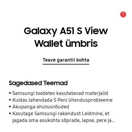
3
Hoiatus
Galaxy A51 S View
Wallet ümbris
Teave garantii kohta
Sagedased Teemad
Samsungi toodetes kasutatavad materjalid
Kuidas lahendada S Peni ühendusprobleeme
Akupanga ohutusnõuded
Kasutage Samsungi rakendust Leidmine, et
jagada oma asukohta sõprade, lapse, pere ja
teiste kontaktidega