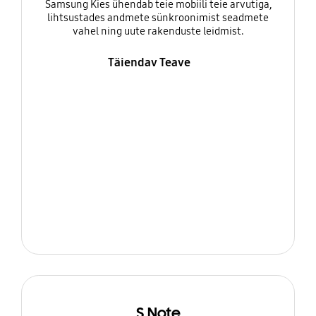
Samsung Kies ühendab teie mobiili teie arvutiga,
lihtsustades andmete sünkroonimist seadmete
vahel ning uute rakenduste leidmist.
Täiendav Teave
S Note