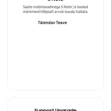
Saate mobiilseadmega S Note';is loodud
märkmeid hõlpsalt arvuti kaudu hallata.
Täiendav Teave
Support Upgrade