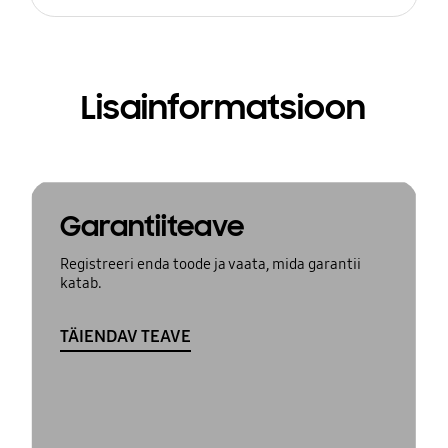
Lisainformatsioon
Garantiiteave
Registreeri enda toode ja vaata, mida garantii
katab.
TÄIENDAV TEAVE