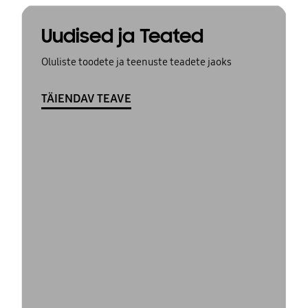
Uudised ja Teated
Oluliste toodete ja teenuste teadete jaoks
TÄIENDAV TEAVE