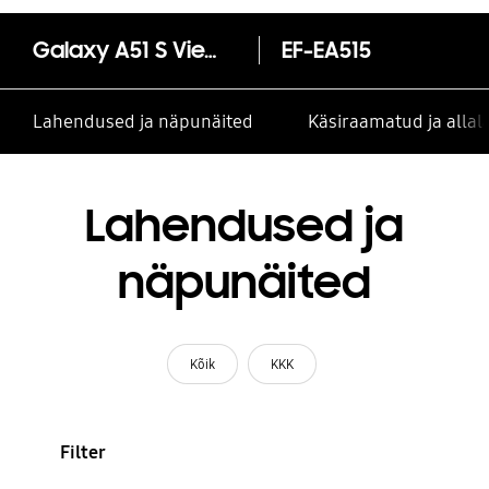
Galaxy A51 S View Wallet ümbris
EF-EA515
Lahendused ja näpunäited
Käsiraamatud ja alla
Lahendused ja
näpunäited
Kõik
KKK
Filter