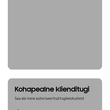
Kohapealne klienditugi
Saa abi meie autoriseeritud tugikeskustest