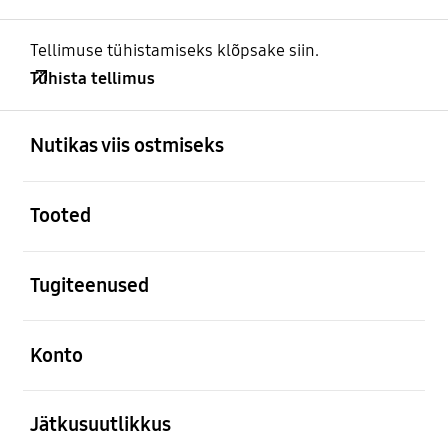
Tellimuse tühistamiseks klõpsake siin.
Tühista tellimus
avatud
Footer Navigation
Nutikas viis ostmiseks
avatud
Tooted
avatud
Tugiteenused
avatud
Konto
avatud
Jätkusuutlikkus