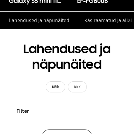
Galaxy S5 mini flip kate
EF-FG800B
Lahendused ja näpunäited
Käsiraamatud ja alla
Lahendused ja
näpunäited
Kõik
KKK
Filter