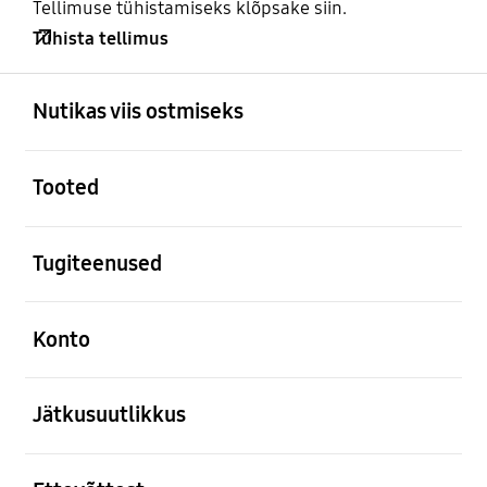
Tellimuse tühistamiseks klõpsake siin.
Tühista tellimus
avatud
Footer Navigation
Nutikas viis ostmiseks
avatud
Tooted
avatud
Tugiteenused
avatud
Konto
avatud
Jätkusuutlikkus
avatud