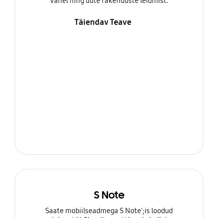
vahel ning uute rakenduste leidmist.
Täiendav Teave
S Note
Saate mobiilseadmega S Note';is loodud