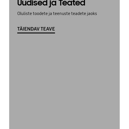
Uudised ja Teated
Oluliste toodete ja teenuste teadete jaoks
TÄIENDAV TEAVE