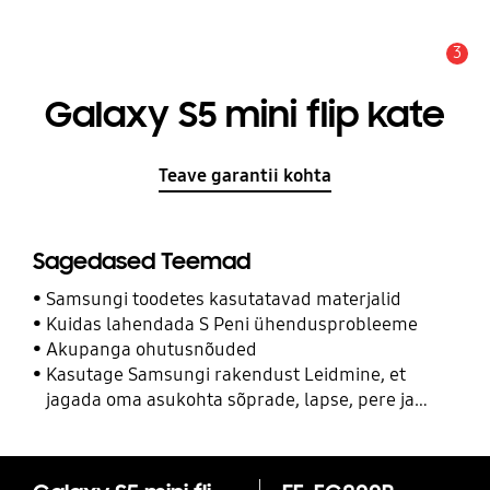
3
Hoiatus
Galaxy S5 mini flip kate
Teave garantii kohta
Sagedased Teemad
Samsungi toodetes kasutatavad materjalid
Kuidas lahendada S Peni ühendusprobleeme
Akupanga ohutusnõuded
Kasutage Samsungi rakendust Leidmine, et
jagada oma asukohta sõprade, lapse, pere ja
teiste kontaktidega