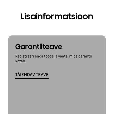
Lisainformatsioon
Garantiiteave
Registreeri enda toode ja vaata, mida garantii
katab.
TÄIENDAV TEAVE