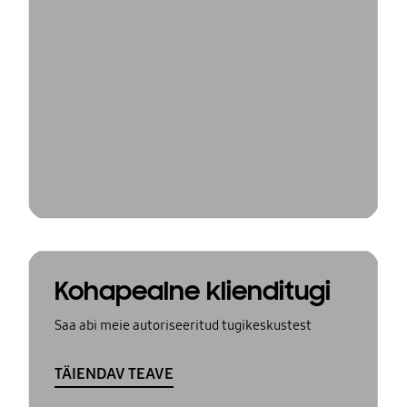
Kohapealne klienditugi
Saa abi meie autoriseeritud tugikeskustest
TÄIENDAV TEAVE