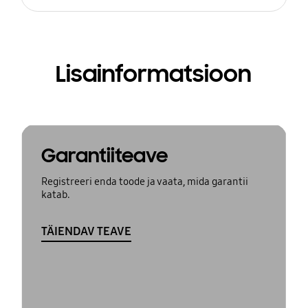
Lisainformatsioon
Garantiiteave
Registreeri enda toode ja vaata, mida garantii
katab.
TÄIENDAV TEAVE