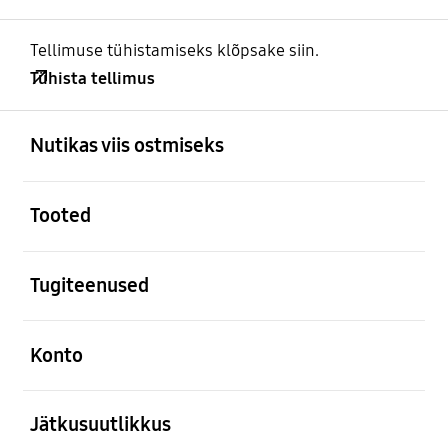
Tellimuse tühistamiseks klõpsake siin.
Tühista tellimus
avatud
Footer Navigation
Nutikas viis ostmiseks
avatud
Tooted
avatud
Tugiteenused
avatud
Konto
avatud
Jätkusuutlikkus