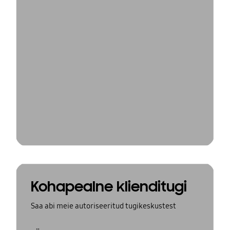
Kohapealne klienditugi
Saa abi meie autoriseeritud tugikeskustest