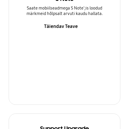
Saate mobiilseadmega S Note';is loodud
märkmeid hõlpsalt arvuti kaudu hallata.
Täiendav Teave
Support Upgrade