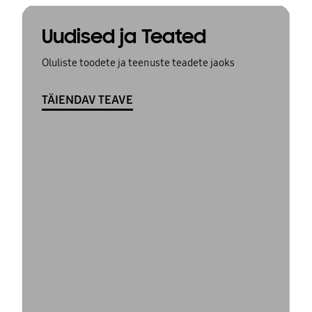
Uudised ja Teated
Oluliste toodete ja teenuste teadete jaoks
TÄIENDAV TEAVE