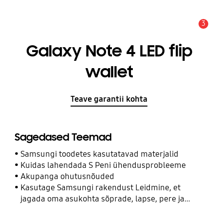
3
Hoiatus
Galaxy Note 4 LED flip
wallet
Teave garantii kohta
Sagedased Teemad
Samsungi toodetes kasutatavad materjalid
Kuidas lahendada S Peni ühendusprobleeme
Akupanga ohutusnõuded
Kasutage Samsungi rakendust Leidmine, et
jagada oma asukohta sõprade, lapse, pere ja
teiste kontaktidega