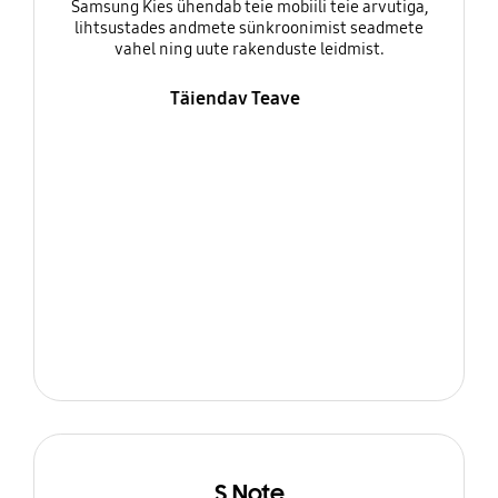
Samsung Kies ühendab teie mobiili teie arvutiga,
lihtsustades andmete sünkroonimist seadmete
vahel ning uute rakenduste leidmist.
Täiendav Teave
S Note