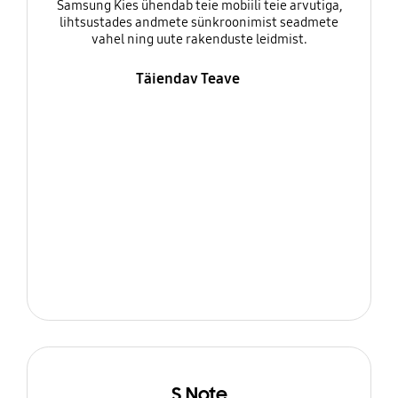
Samsung Kies ühendab teie mobiili teie arvutiga,
lihtsustades andmete sünkroonimist seadmete
vahel ning uute rakenduste leidmist.
Täiendav Teave
S Note