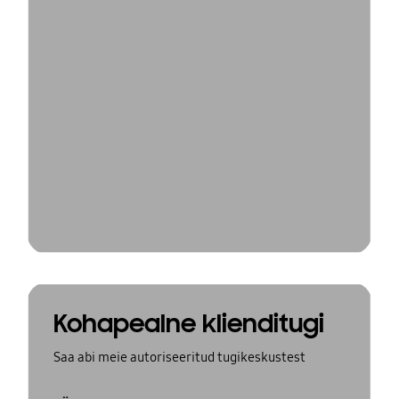
Kohapealne klienditugi
Saa abi meie autoriseeritud tugikeskustest