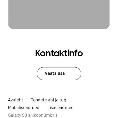
Kontaktinfo
Vaata lisa
Avaleht
Toodete abi ja tugi
Mobiiliseadmed
Lisaseadmed
Galaxy S8 silikoonümbris