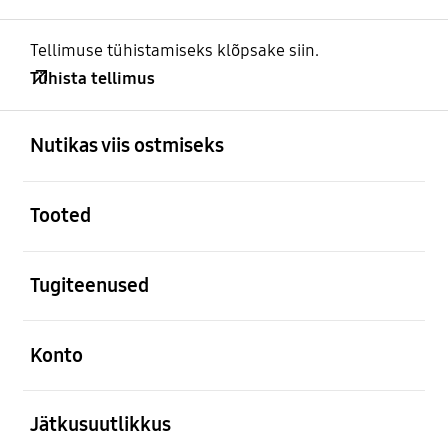
Tellimuse tühistamiseks klõpsake siin.
Tühista tellimus
avatud
Footer Navigation
Nutikas viis ostmiseks
avatud
Tooted
avatud
Tugiteenused
avatud
Konto
avatud
Jätkusuutlikkus