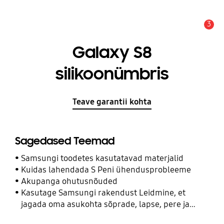
3
Hoiatus
Galaxy S8
silikoonümbris
Teave garantii kohta
Sagedased Teemad
Samsungi toodetes kasutatavad materjalid
Kuidas lahendada S Peni ühendusprobleeme
Akupanga ohutusnõuded
Kasutage Samsungi rakendust Leidmine, et
jagada oma asukohta sõprade, lapse, pere ja
teiste kontaktidega