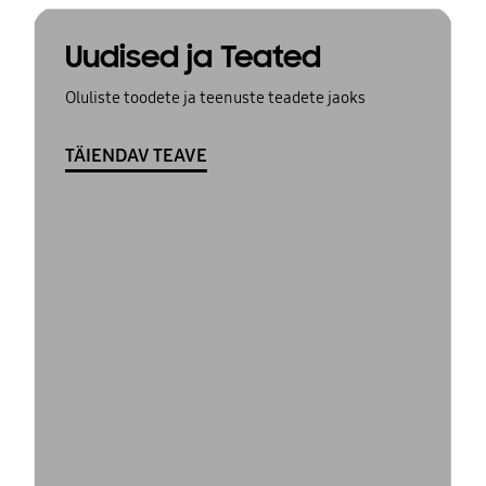
Uudised ja Teated
Oluliste toodete ja teenuste teadete jaoks
TÄIENDAV TEAVE