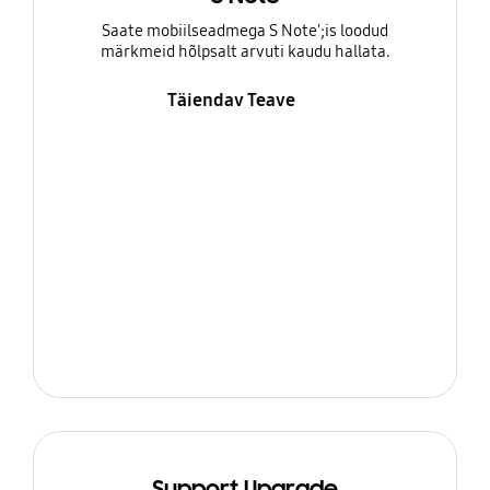
Saate mobiilseadmega S Note';is loodud
märkmeid hõlpsalt arvuti kaudu hallata.
Täiendav Teave
Support Upgrade