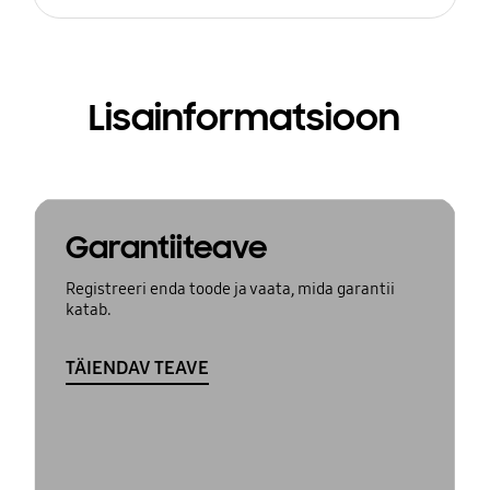
Lisainformatsioon
Garantiiteave
Registreeri enda toode ja vaata, mida garantii
katab.
TÄIENDAV TEAVE