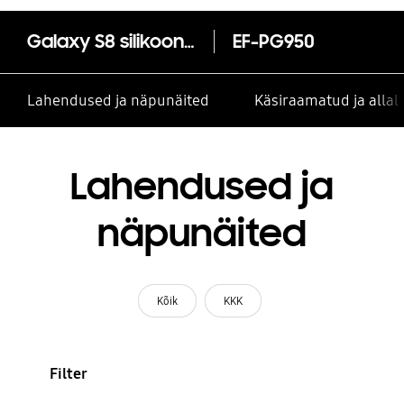
Galaxy S8 silikoonümbris
EF-PG950
Lahendused ja näpunäited
Käsiraamatud ja alla
Lahendused ja
näpunäited
Kõik
KKK
Filter