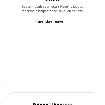
Saate mobiilseadmega S Note';is loodud
märkmeid hõlpsalt arvuti kaudu hallata.
Täiendav Teave
Support Upgrade