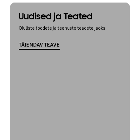
Uudised ja Teated
Oluliste toodete ja teenuste teadete jaoks
TÄIENDAV TEAVE