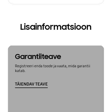
Lisainformatsioon
Garantiiteave
Registreeri enda toode ja vaata, mida garantii
katab.
TÄIENDAV TEAVE