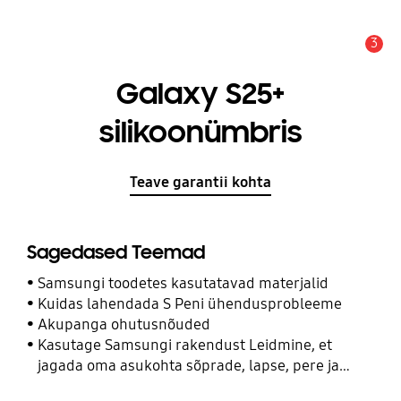
3
Hoiatus
Galaxy S25+
silikoonümbris
Teave garantii kohta
Sagedased Teemad
Samsungi toodetes kasutatavad materjalid
Kuidas lahendada S Peni ühendusprobleeme
Akupanga ohutusnõuded
Kasutage Samsungi rakendust Leidmine, et
jagada oma asukohta sõprade, lapse, pere ja
teiste kontaktidega