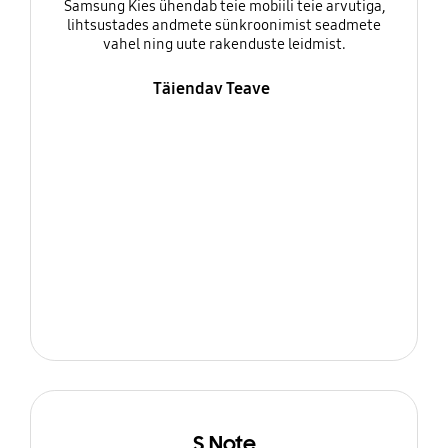
Samsung Kies ühendab teie mobiili teie arvutiga,
lihtsustades andmete sünkroonimist seadmete
vahel ning uute rakenduste leidmist.
Täiendav Teave
S Note