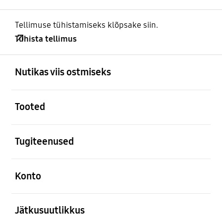
Tellimuse tühistamiseks klõpsake siin.
Tühista tellimus
avatud
Footer Navigation
Nutikas viis ostmiseks
avatud
Tooted
avatud
Tugiteenused
avatud
Konto
avatud
Jätkusuutlikkus