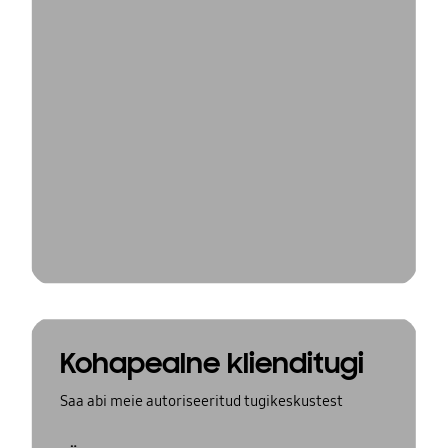
Kohapealne klienditugi
Saa abi meie autoriseeritud tugikeskustest