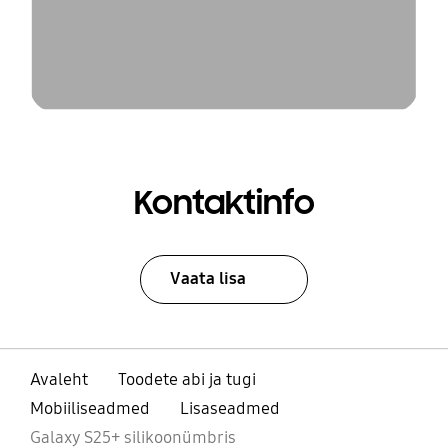
Kontaktinfo
Vaata lisa
Avaleht
Toodete abi ja tugi
Mobiiliseadmed
Lisaseadmed
Galaxy S25+ silikoonümbris