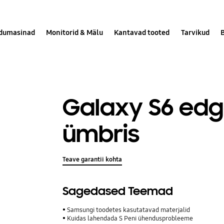
dumasinad
Monitorid & Mälu
Kantavad tooted
Tarvikud
Galaxy S6 edg
ümbris
Teave garantii kohta
Sagedased Teemad
Samsungi toodetes kasutatavad materjalid
Kuidas lahendada S Peni ühendusprobleeme