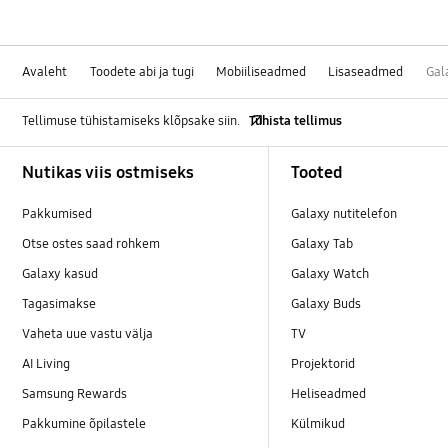
Avaleht
Toodete abi ja tugi
Mobiiliseadmed
Lisaseadmed
Gal
Tellimuse tühistamiseks klõpsake siin.
Tühista tellimus
Footer Navigation
Nutikas viis ostmiseks
Tooted
Pakkumised
Galaxy nutitelefon
Otse ostes saad rohkem
Galaxy Tab
Galaxy kasud
Galaxy Watch
Tagasimakse
Galaxy Buds
Vaheta uue vastu välja
TV
AI Living
Projektorid
Samsung Rewards
Heliseadmed
Pakkumine õpilastele
Külmikud