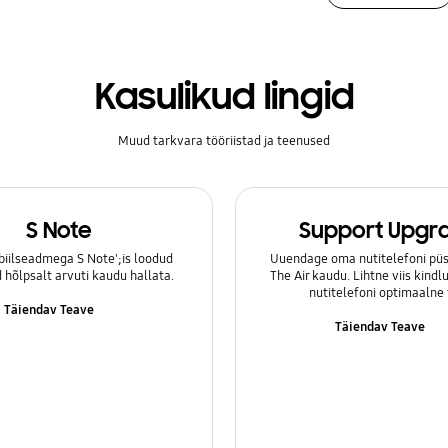
Kasulikud lingid
Muud tarkvara tööriistad ja teenused
S Note
Support Upgr
iilseadmega S Note';is loodud
Uuendage oma nutitelefoni püs
hõlpsalt arvuti kaudu hallata.
The Air kaudu. Lihtne viis kind
nutitelefoni optimaalne 
Täiendav Teave
Täiendav Teave