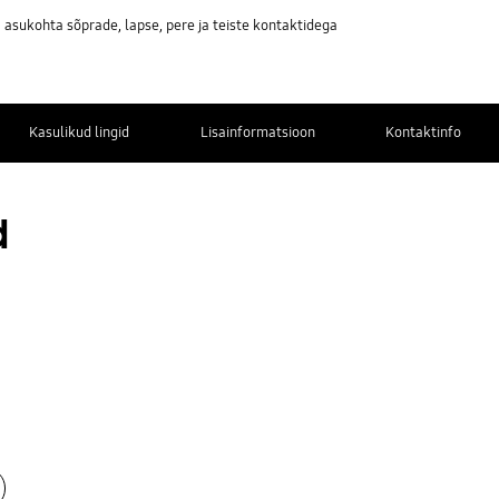
asukohta sõprade, lapse, pere ja teiste kontaktidega
Kasulikud lingid
Lisainformatsioon
Kontaktinfo
d