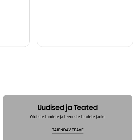
Uudised ja Teated
Oluliste toodete ja teenuste teadete jaoks
TÄIENDAV TEAVE