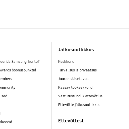
Jätkusuutlikkus
reerida Samsungi konto?
Keskkond
wards boonuspunktid
Turvalisus ja privaatsus
embers
Juurdepääsetavus
ommunity
Kaasav töökeskkond
mused
Vastutustundlik ettevõtlus
Ettevõtte jätkusuutlikkus
d
Ettevõttest
skoodid