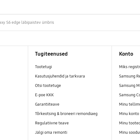
axy S6 edge läbipaistev ümbris
Tugiteenused
Konto
Tootetugi
Miks regist
Kasutusjuhendid ja tarkvara
Samsung Re
Otsi tootetuge
Samsung M
E-poe KKK
Samsung C
Garantiiteave
Minu telli
Tõrkeotsing & broneeri remondiaeg
Minu konto
Regulatiivne teave
Minu toote
Jälgi oma remonti
Minu soodu