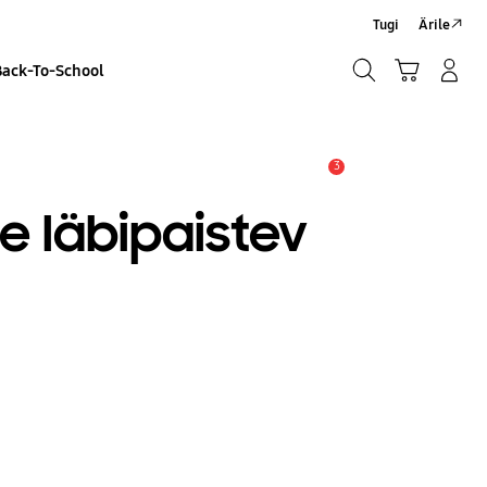
Tugi
Ärile
Otsi
Ostukäru
Sisselogimine/Registreeru
Back-To-School
Otsi
3
Hoiatus
e läbipaistev