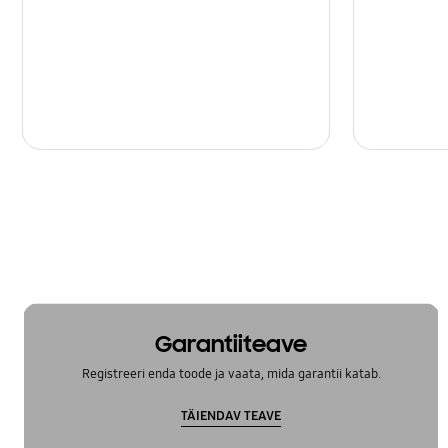
Garantiiteave
Registreeri enda toode ja vaata, mida garantii katab.
TÄIENDAV TEAVE