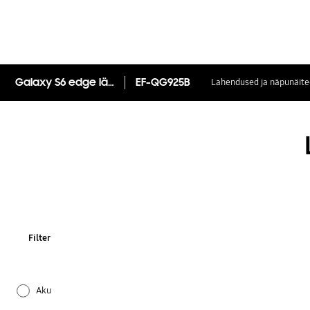
Galaxy S6 edge läbipaistev ümbris
EF-QG925B
Lahendused ja näpunäite
Filter
Aku