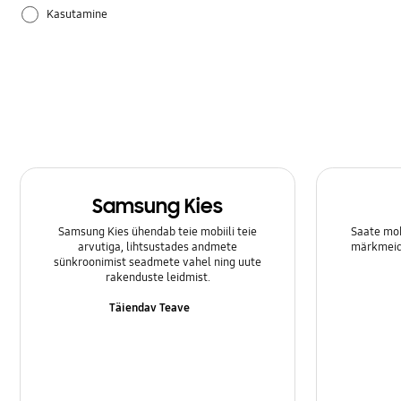
Kasutamine
Riistvara
Samsung Apps
Säte
Samsung Kies
Samsung Kies ühendab teie mobiili teie
Saate mob
arvutiga, lihtsustades andmete
märkmeid 
sünkroonimist seadmete vahel ning uute
rakenduste leidmist.
Täiendav Teave