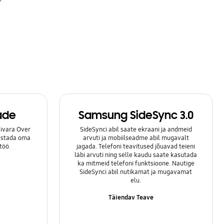
ade
Samsung SideSync 3.0
ivara Over
SideSynci abil saate ekraani ja andmeid
lustada oma
arvuti ja mobiilseadme abil mugavalt
töö.
jagada. Telefoni teavitused jõuavad teieni
läbi arvuti ning selle kaudu saate kasutada
ka mitmeid telefoni funktsioone. Nautige
SideSynci abil nutikamat ja mugavamat
elu.
Täiendav Teave