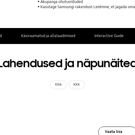
Akupanga ohutusnõuded
Kasutage Samsungi rakendust Leidmine, et jagada oma 
d
Käsiraamatud ja allalaadimised
Interactive Guide
Lahendused ja näpunäite
Kõik
KKK
Vaata lisa