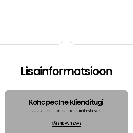
Lisainformatsioon
Kohapealne klienditugi
Saa abi meie autoriseeritud tugikeskustest
TÄIENDAV TEAVE