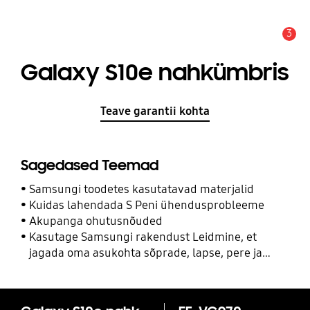
3
Hoiatus
Galaxy S10e nahkümbris
Teave garantii kohta
Sagedased Teemad
Samsungi toodetes kasutatavad materjalid
Kuidas lahendada S Peni ühendusprobleeme
Akupanga ohutusnõuded
Kasutage Samsungi rakendust Leidmine, et
jagada oma asukohta sõprade, lapse, pere ja
teiste kontaktidega