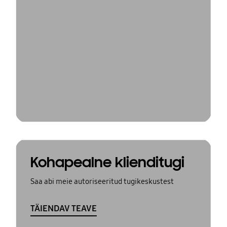
Kohapealne klienditugi
Saa abi meie autoriseeritud tugikeskustest
TÄIENDAV TEAVE