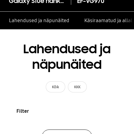
Galaxy S10e nahkümbris
EF-VG970
Lahendused ja näpunäited
Käsiraamatud ja alla
Lahendused ja
näpunäited
Kõik
KKK
Filter