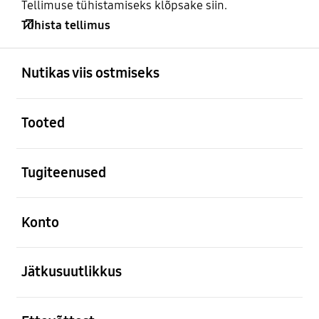
Tellimuse tühistamiseks klõpsake siin.
Tühista tellimus
avatud
Footer Navigation
Nutikas viis ostmiseks
avatud
Tooted
avatud
Tugiteenused
avatud
Konto
avatud
Jätkusuutlikkus
avatud