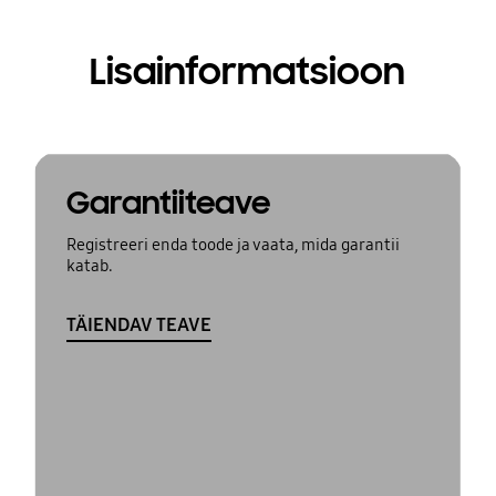
Lisainformatsioon
Garantiiteave
Registreeri enda toode ja vaata, mida garantii
katab.
TÄIENDAV TEAVE