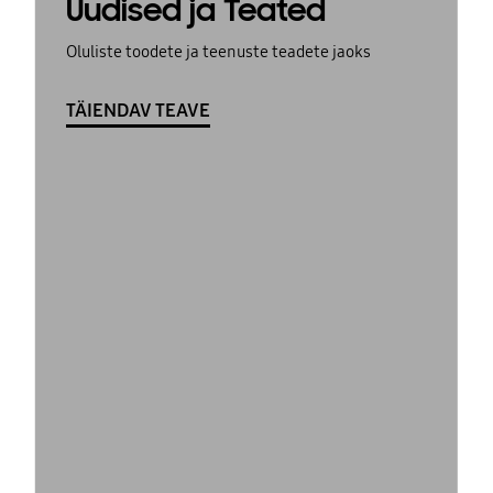
Uudised ja Teated
Oluliste toodete ja teenuste teadete jaoks
TÄIENDAV TEAVE