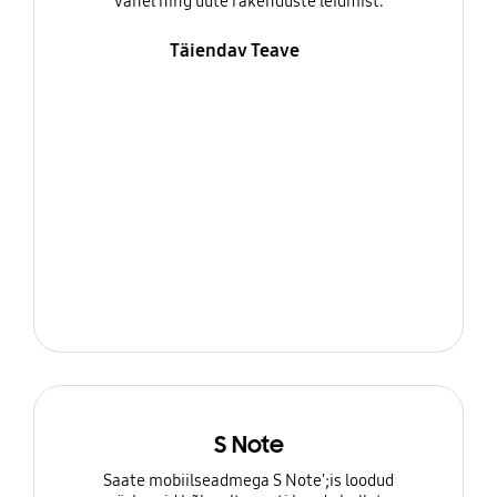
vahel ning uute rakenduste leidmist.
Täiendav Teave
S Note
Saate mobiilseadmega S Note';is loodud