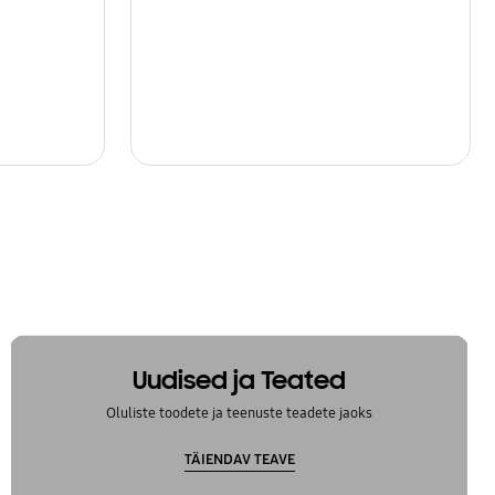
Uudised ja Teated
Oluliste toodete ja teenuste teadete jaoks
TÄIENDAV TEAVE