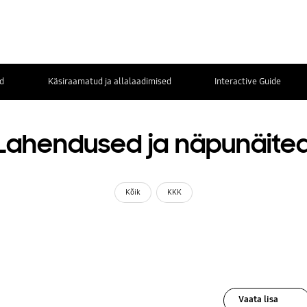
d
Käsiraamatud ja allalaadimised
Interactive Guide
Lahendused ja näpunäite
Kõik
KKK
Vaata lisa