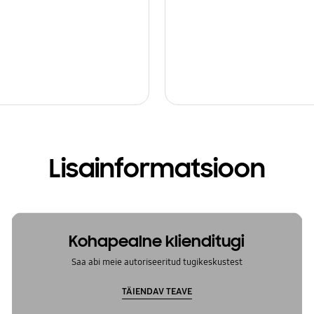
Lisainformatsioon
Kohapealne klienditugi
Saa abi meie autoriseeritud tugikeskustest
TÄIENDAV TEAVE