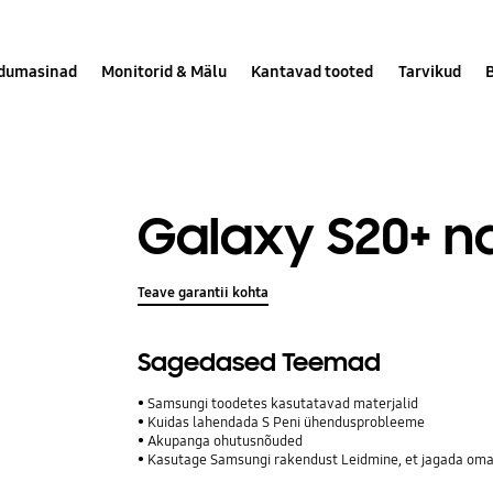
dumasinad
Monitorid & Mälu
Kantavad tooted
Tarvikud
Galaxy S20+ n
Teave garantii kohta
Sagedased Teemad
Samsungi toodetes kasutatavad materjalid
Kuidas lahendada S Peni ühendusprobleeme
Akupanga ohutusnõuded
Kasutage Samsungi rakendust Leidmine, et jagada oma 