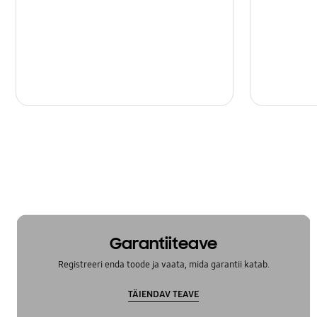
Garantiiteave
Registreeri enda toode ja vaata, mida garantii katab.
TÄIENDAV TEAVE