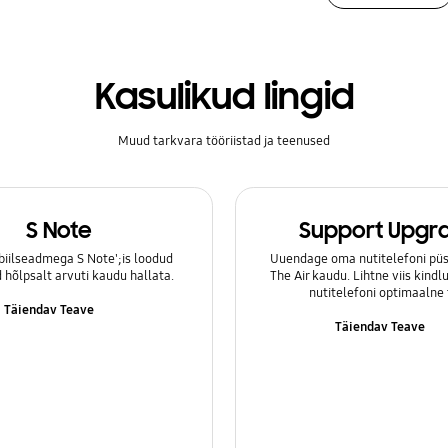
Kasulikud lingid
Muud tarkvara tööriistad ja teenused
S Note
Support Upgr
iilseadmega S Note';is loodud
Uuendage oma nutitelefoni püs
hõlpsalt arvuti kaudu hallata.
The Air kaudu. Lihtne viis kind
nutitelefoni optimaalne 
Täiendav Teave
Täiendav Teave