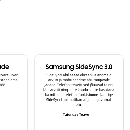
ade
Samsung SideSync 3.0
ivara Over
SideSynci abil saate ekraani ja andmeid
lustada oma
arvuti ja mobiilseadme abil mugavalt
töö.
jagada. Telefoni teavitused jõuavad teieni
läbi arvuti ning selle kaudu saate kasutada
ka mitmeid telefoni funktsioone. Nautige
SideSynci abil nutikamat ja mugavamat
elu.
Täiendav Teave