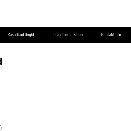
Kasulikud lingid
Lisainformatsioon
Kontaktinfo
d