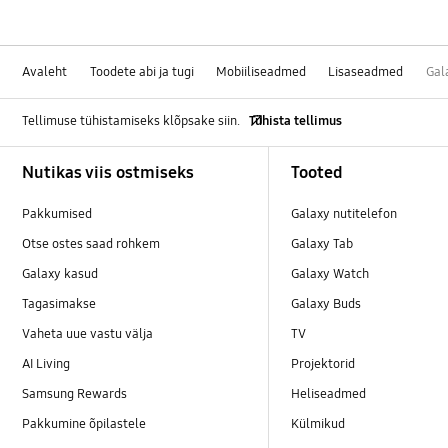
Avaleht
Toodete abi ja tugi
Mobiiliseadmed
Lisaseadmed
Gal
Tellimuse tühistamiseks klõpsake siin.
Tühista tellimus
Footer Navigation
Nutikas viis ostmiseks
Tooted
Pakkumised
Galaxy nutitelefon
Otse ostes saad rohkem
Galaxy Tab
Galaxy kasud
Galaxy Watch
Tagasimakse
Galaxy Buds
Vaheta uue vastu välja
TV
AI Living
Projektorid
Samsung Rewards
Heliseadmed
Pakkumine õpilastele
Külmikud