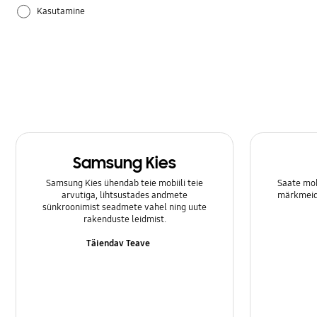
Kasutamine
Riistvara
Samsung Apps
Säte
Samsung Kies
Samsung Kies ühendab teie mobiili teie
Saate mob
arvutiga, lihtsustades andmete
märkmeid 
sünkroonimist seadmete vahel ning uute
rakenduste leidmist.
Täiendav Teave