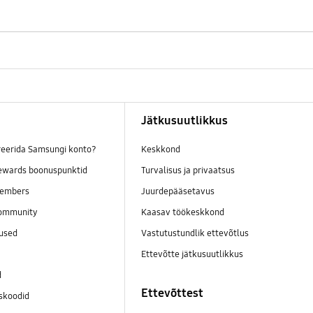
Jätkusuutlikkus
reerida Samsungi konto?
Keskkond
wards boonuspunktid
Turvalisus ja privaatsus
embers
Juurdepääsetavus
ommunity
Kaasav töökeskkond
mused
Vastutustundlik ettevõtlus
Ettevõtte jätkusuutlikkus
d
Ettevõttest
skoodid