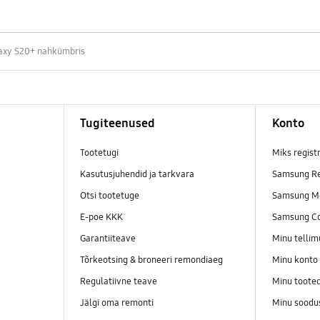
axy S20+ nahkümbris
Tugiteenused
Konto
Tootetugi
Miks regist
Kasutusjuhendid ja tarkvara
Samsung Re
Otsi tootetuge
Samsung M
E-poe KKK
Samsung C
Garantiiteave
Minu telli
Tõrkeotsing & broneeri remondiaeg
Minu konto
Regulatiivne teave
Minu toote
Jälgi oma remonti
Minu soodu