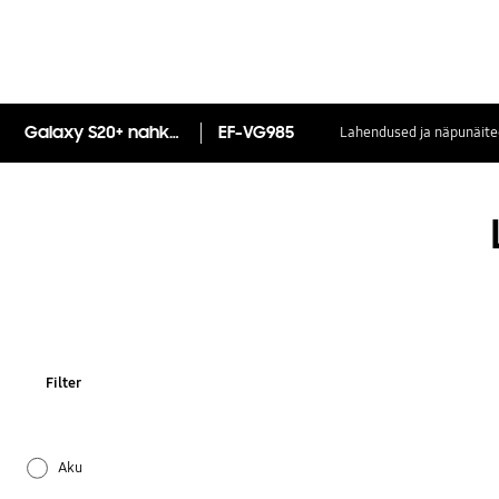
Galaxy S20+ nahkümbris
EF-VG985
Lahendused ja näpunäite
Filter
Aku