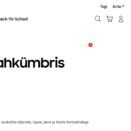
Tugi
Ärile
Otsi
Ostukäru
Sisselogimine/Registreeru
Back-To-School
Otsi
3
Hoiatus
ahkümbris
asukohta sõprade, lapse, pere ja teiste kontaktidega