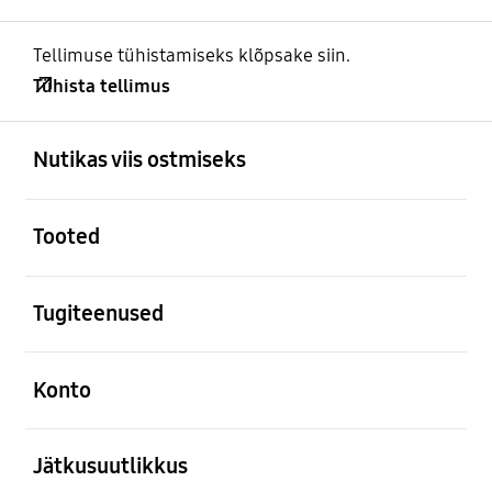
Tellimuse tühistamiseks klõpsake siin.
Tühista tellimus
avatud
Footer Navigation
Nutikas viis ostmiseks
avatud
Tooted
avatud
Tugiteenused
avatud
Konto
avatud
Jätkusuutlikkus