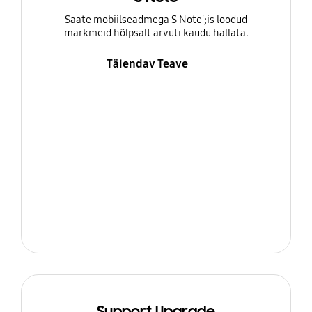
Saate mobiilseadmega S Note';is loodud
märkmeid hõlpsalt arvuti kaudu hallata.
Täiendav Teave
Support Upgrade