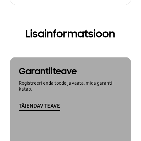
Lisainformatsioon
Garantiiteave
Registreeri enda toode ja vaata, mida garantii
katab.
TÄIENDAV TEAVE