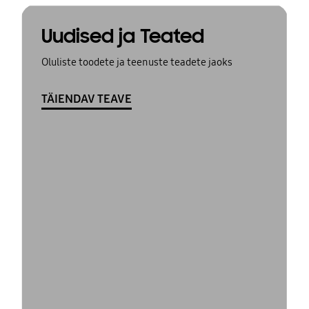
Uudised ja Teated
Oluliste toodete ja teenuste teadete jaoks
TÄIENDAV TEAVE