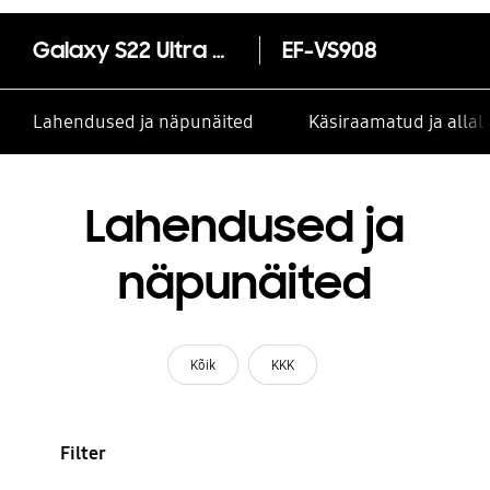
Galaxy S22 Ultra nahast ümbris
EF-VS908
Lahendused ja näpunäited
Käsiraamatud ja alla
Lahendused ja
näpunäited
Kõik
KKK
Filter