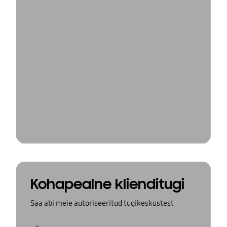
Kohapealne klienditugi
Saa abi meie autoriseeritud tugikeskustest