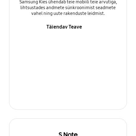
Samsung Kies ühendab teie mobiili teie arvutiga,
lihtsustades andmete sünkroonimist seadmete
vahel ning uute rakenduste leidmist.
Täiendav Teave
S Note