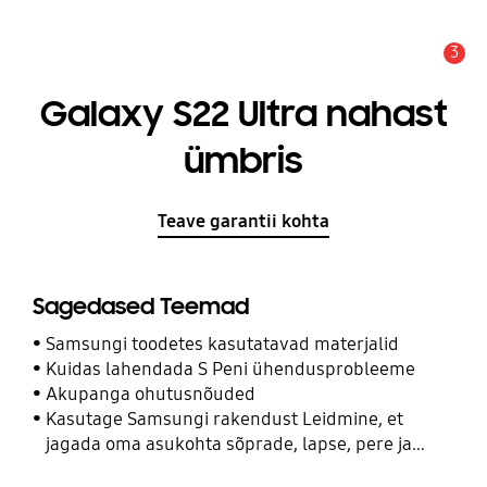
3
Hoiatus
Galaxy S22 Ultra nahast
ümbris
Teave garantii kohta
Sagedased Teemad
Samsungi toodetes kasutatavad materjalid
Kuidas lahendada S Peni ühendusprobleeme
Akupanga ohutusnõuded
Kasutage Samsungi rakendust Leidmine, et
jagada oma asukohta sõprade, lapse, pere ja
teiste kontaktidega