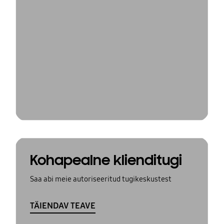
Kohapealne klienditugi
Saa abi meie autoriseeritud tugikeskustest
TÄIENDAV TEAVE