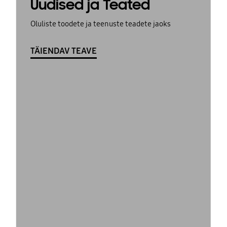
Uudised ja Teated
Oluliste toodete ja teenuste teadete jaoks
TÄIENDAV TEAVE