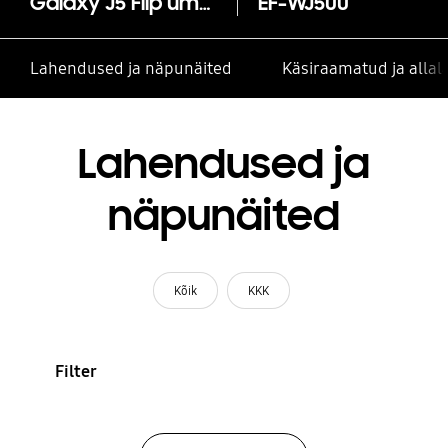
Galaxy J5 Flip ümbris
EF-WJ500
Lahendused ja näpunäited
Käsiraamatud ja alla
Lahendused ja
näpunäited
Kõik
KKK
Filter