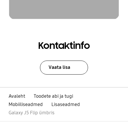
Kontaktinfo
Vaata lisa
Avaleht
Toodete abi ja tugi
Mobiiliseadmed
Lisaseadmed
Galaxy J5 Flip ümbris