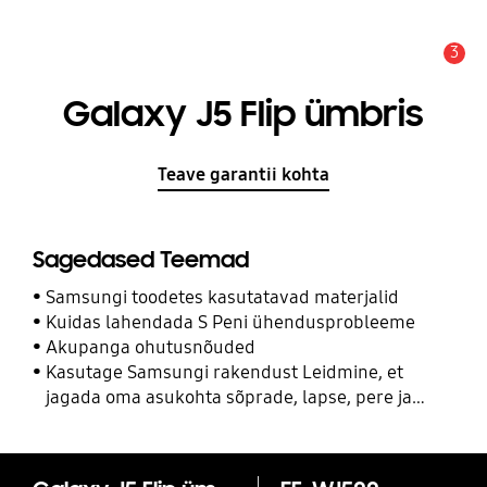
3
Hoiatus
Galaxy J5 Flip ümbris
Teave garantii kohta
Sagedased Teemad
Samsungi toodetes kasutatavad materjalid
Kuidas lahendada S Peni ühendusprobleeme
Akupanga ohutusnõuded
Kasutage Samsungi rakendust Leidmine, et
jagada oma asukohta sõprade, lapse, pere ja
teiste kontaktidega