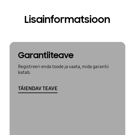
Lisainformatsioon
Garantiiteave
Registreeri enda toode ja vaata, mida garantii
katab.
TÄIENDAV TEAVE