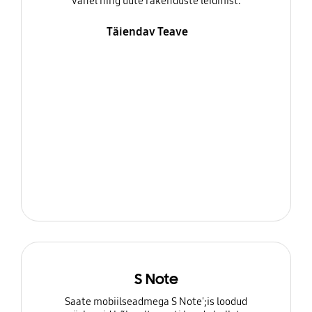
vahel ning uute rakenduste leidmist.
Täiendav Teave
S Note
Saate mobiilseadmega S Note';is loodud