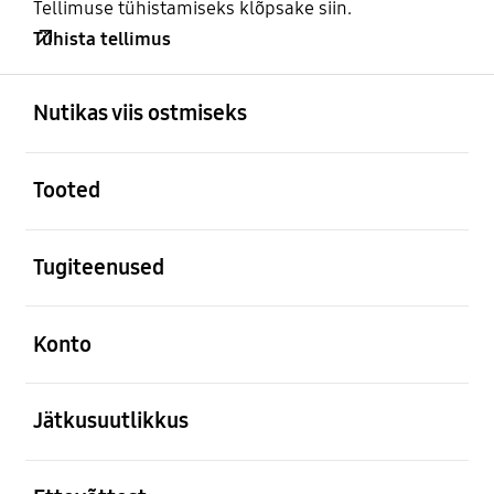
Tellimuse tühistamiseks klõpsake siin.
Tühista tellimus
avatud
Footer Navigation
Nutikas viis ostmiseks
avatud
Tooted
avatud
Tugiteenused
avatud
Konto
avatud
Jätkusuutlikkus
avatud