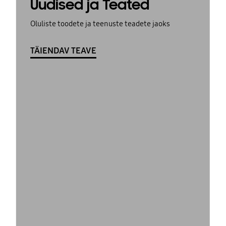
Uudised ja Teated
Oluliste toodete ja teenuste teadete jaoks
TÄIENDAV TEAVE