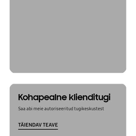
Kohapealne klienditugi
Saa abi meie autoriseeritud tugikeskustest
TÄIENDAV TEAVE