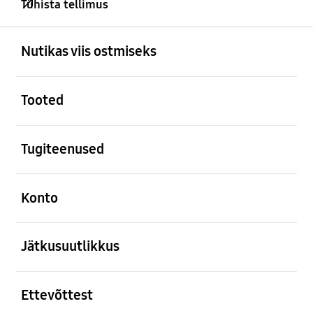
Tühista tellimus
avatud
Footer Navigation
Nutikas viis ostmiseks
avatud
Tooted
avatud
Tugiteenused
avatud
Konto
avatud
Jätkusuutlikkus
avatud
Ettevõttest