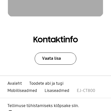
Kontaktinfo
Vaata lisa
Avaleht
Toodete abi ja tugi
Mobiiliseadmed
Lisaseadmed
EJ-CT800
Tellimuse tühistamiseks klõpsake siin.