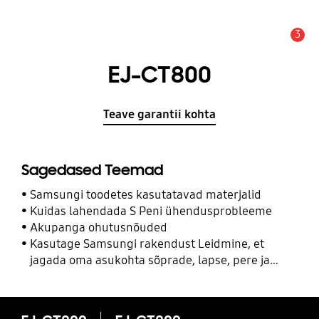
3
Hoiatus
EJ-CT800
Teave garantii kohta
Sagedased Teemad
Samsungi toodetes kasutatavad materjalid
Kuidas lahendada S Peni ühendusprobleeme
Akupanga ohutusnõuded
Kasutage Samsungi rakendust Leidmine, et
jagada oma asukohta sõprade, lapse, pere ja
teiste kontaktidega