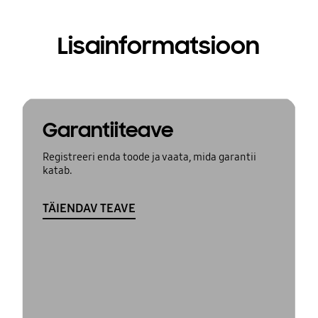
Lisainformatsioon
Garantiiteave
Registreeri enda toode ja vaata, mida garantii
katab.
TÄIENDAV TEAVE