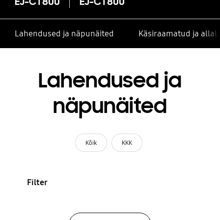
EJ-CT800
EJ-CT800
Lahendused ja näpunäited
Käsiraamatud ja alla
Lahendused ja
näpunäited
Kõik
KKK
Filter