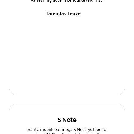
vahel ning uute rakenduste leidmist.
Täiendav Teave
S Note
Saate mobiilseadmega S Note';is loodud