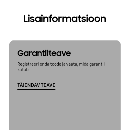
Lisainformatsioon
Garantiiteave
Registreeri enda toode ja vaata, mida garantii
katab.
TÄIENDAV TEAVE