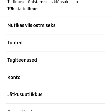
Tellimuse tühistamiseks klõpsake siin.
Tühista tellimus
avatud
Footer Navigation
Nutikas viis ostmiseks
avatud
Tooted
avatud
Tugiteenused
avatud
Konto
avatud
Jätkusuutlikkus
avatud