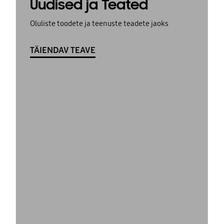
Uudised ja Teated
Oluliste toodete ja teenuste teadete jaoks
TÄIENDAV TEAVE