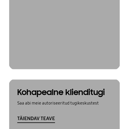
Kohapealne klienditugi
Saa abi meie autoriseeritud tugikeskustest
TÄIENDAV TEAVE