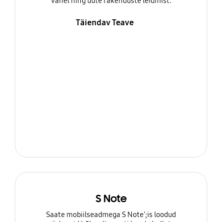
vahel ning uute rakenduste leidmist.
Täiendav Teave
S Note
Saate mobiilseadmega S Note';is loodud