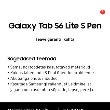
3
Hoiatus
Galaxy Tab S6 Lite S Pen
Teave garantii kohta
Sagedased Teemad
Samsungi toodetes kasutatavad materjalid
Kuidas lahendada S Peni ühendusprobleeme
Akupanga ohutusnõuded
Kasutage Samsungi rakendust Leidmine, et
jagada oma asukohta sõprade, lapse, pere ja
teiste kontaktidega