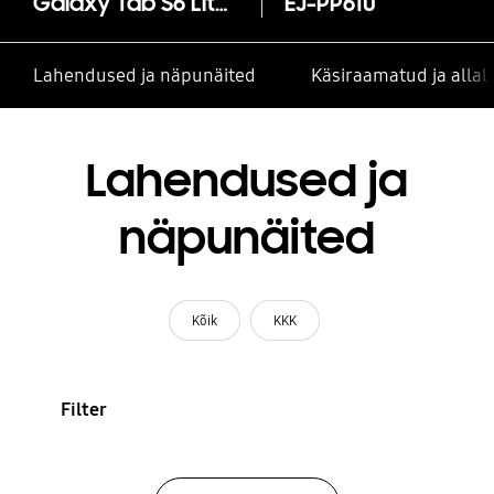
Galaxy Tab S6 Lite S Pen
EJ-PP610
Lahendused ja näpunäited
Käsiraamatud ja alla
Lahendused ja
näpunäited
Kõik
KKK
Filter