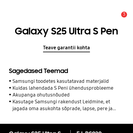
3
Hoiatus
Galaxy S25 Ultra S Pen
Teave garantii kohta
Sagedased Teemad
Samsungi toodetes kasutatavad materjalid
Kuidas lahendada S Peni ühendusprobleeme
Akupanga ohutusnõuded
Kasutage Samsungi rakendust Leidmine, et
jagada oma asukohta sõprade, lapse, pere ja
teiste kontaktidega