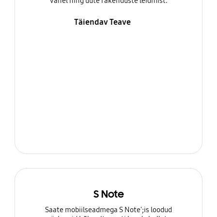
vahel ning uute rakenduste leidmist.
Täiendav Teave
S Note
Saate mobiilseadmega S Note';is loodud