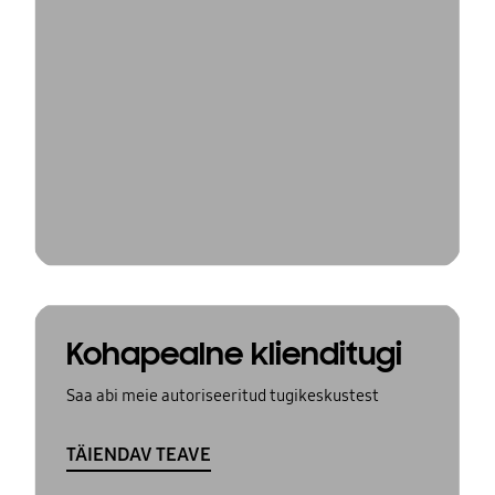
Kohapealne klienditugi
Saa abi meie autoriseeritud tugikeskustest
TÄIENDAV TEAVE