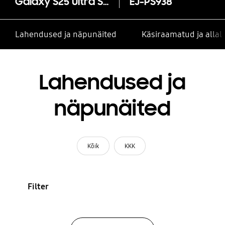
Galaxy S25 Ultra S Pen
EJ-PS938
Lahendused ja näpunäited
Käsiraamatud ja alla
Lahendused ja
näpunäited
Kõik
KKK
Filter