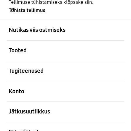
Tellimuse tühistamiseks klõpsake siin.
Tühista tellimus
avatud
Footer Navigation
Nutikas viis ostmiseks
avatud
Tooted
avatud
Tugiteenused
avatud
Konto
avatud
Jätkusuutlikkus
avatud