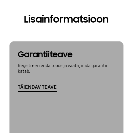
Lisainformatsioon
Garantiiteave
Registreeri enda toode ja vaata, mida garantii
katab.
TÄIENDAV TEAVE