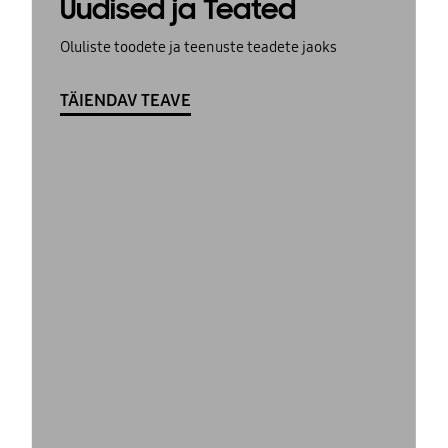
Uudised ja Teated
Oluliste toodete ja teenuste teadete jaoks
TÄIENDAV TEAVE