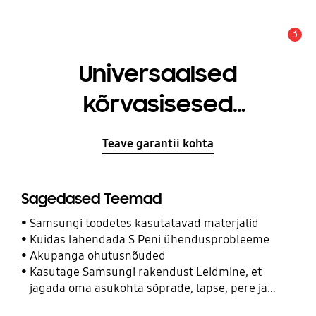
3
Hoiatus
Universaalsed
kõrvasisesed
kõrvaklapid
Teave garantii kohta
Sagedased Teemad
Samsungi toodetes kasutatavad materjalid
Kuidas lahendada S Peni ühendusprobleeme
Akupanga ohutusnõuded
Kasutage Samsungi rakendust Leidmine, et
jagada oma asukohta sõprade, lapse, pere ja
teiste kontaktidega