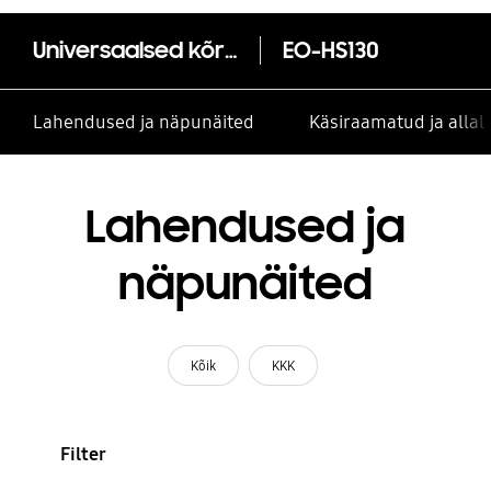
Universaalsed kõrvasisesed kõrvaklapid
EO-HS130
Lahendused ja näpunäited
Käsiraamatud ja alla
Lahendused ja
näpunäited
Kõik
KKK
Filter