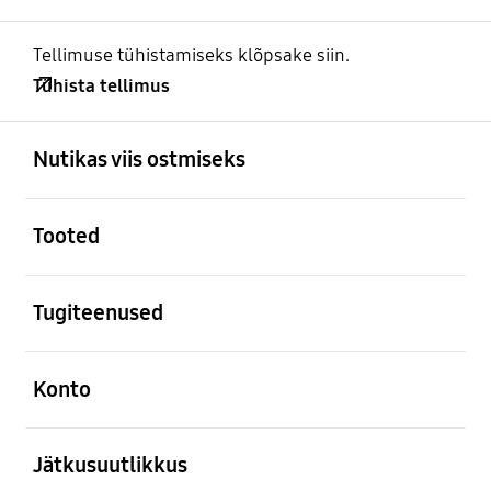
Tellimuse tühistamiseks klõpsake siin.
Tühista tellimus
avatud
Footer Navigation
Nutikas viis ostmiseks
avatud
Tooted
avatud
Tugiteenused
avatud
Konto
avatud
Jätkusuutlikkus