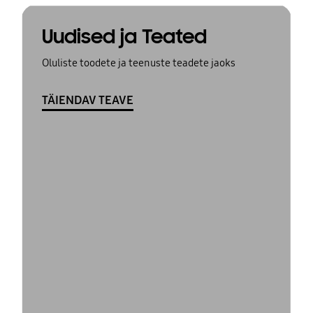
Uudised ja Teated
Oluliste toodete ja teenuste teadete jaoks
TÄIENDAV TEAVE