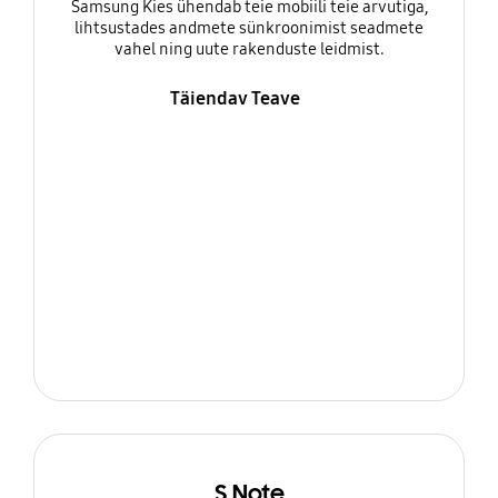
Samsung Kies ühendab teie mobiili teie arvutiga,
lihtsustades andmete sünkroonimist seadmete
vahel ning uute rakenduste leidmist.
Täiendav Teave
S Note