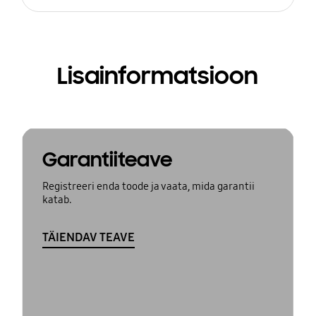
Lisainformatsioon
Garantiiteave
Registreeri enda toode ja vaata, mida garantii
katab.
TÄIENDAV TEAVE