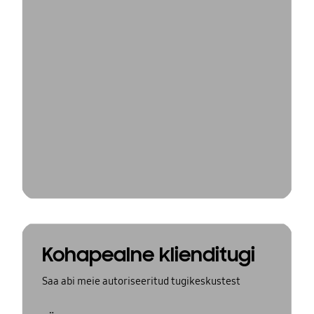
Kohapealne klienditugi
Saa abi meie autoriseeritud tugikeskustest