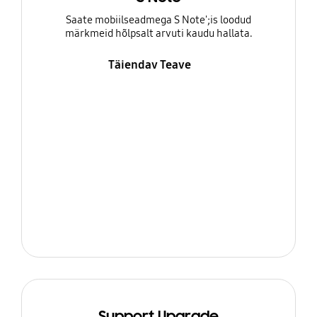
Saate mobiilseadmega S Note';is loodud
märkmeid hõlpsalt arvuti kaudu hallata.
Täiendav Teave
Support Upgrade