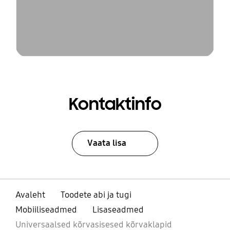
Kontaktinfo
Vaata lisa
Avaleht
Toodete abi ja tugi
Mobiiliseadmed
Lisaseadmed
Universaalsed kõrvasisesed kõrvaklapid