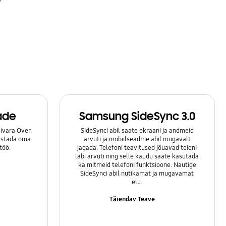
ade
Samsung SideSync 3.0
ivara Over
SideSynci abil saate ekraani ja andmeid
lustada oma
arvuti ja mobiilseadme abil mugavalt
töö.
jagada. Telefoni teavitused jõuavad teieni
läbi arvuti ning selle kaudu saate kasutada
ka mitmeid telefoni funktsioone. Nautige
SideSynci abil nutikamat ja mugavamat
elu.
Täiendav Teave