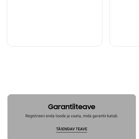
Garantiiteave
Registreeri enda toode ja vaata, mida garantii katab.
TÄIENDAV TEAVE