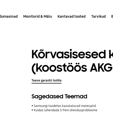
dumasinad
Monitorid & Mälu
Kantavad tooted
Tarvikud
Kõrvasisesed 
(koostöös AKG
Teave garantii kohta
Sagedased Teemad
Samsungi toodetes kasutatavad materjalid
Kuidas lahendada S Peni ühendusprobleeme