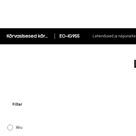
Kõrvasisesed kõrvaklapid (koostöös AKG-ga)
EO-IG955
Lahendused ja näpunäite
Filter
Aku