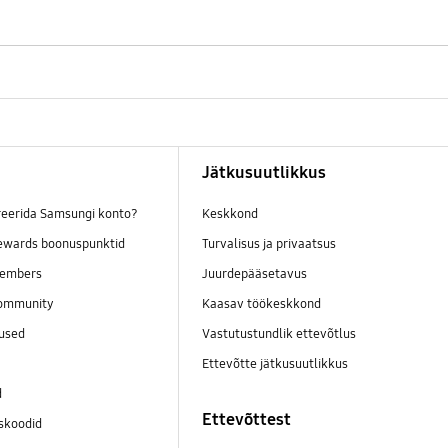
Jätkusuutlikkus
reerida Samsungi konto?
Keskkond
wards boonuspunktid
Turvalisus ja privaatsus
embers
Juurdepääsetavus
ommunity
Kaasav töökeskkond
mused
Vastutustundlik ettevõtlus
Ettevõtte jätkusuutlikkus
d
Ettevõttest
skoodid