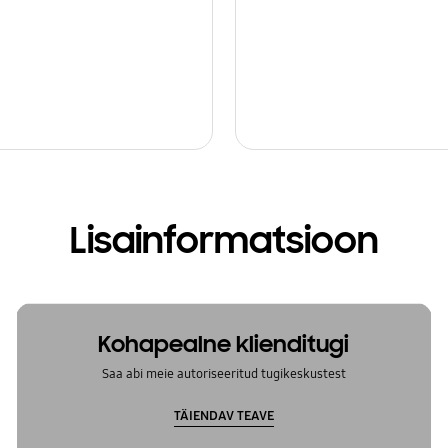
Lisainformatsioon
Kohapealne klienditugi
Saa abi meie autoriseeritud tugikeskustest
TÄIENDAV TEAVE