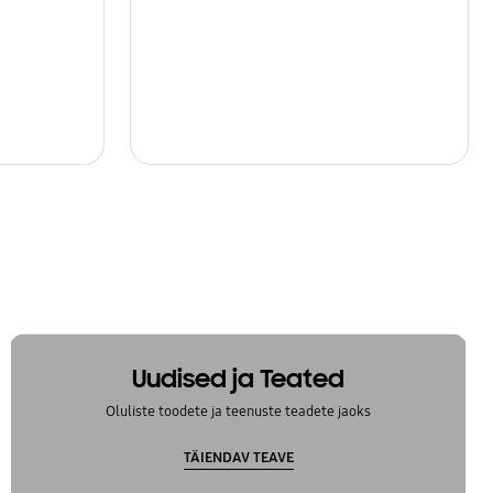
Uudised ja Teated
Oluliste toodete ja teenuste teadete jaoks
TÄIENDAV TEAVE