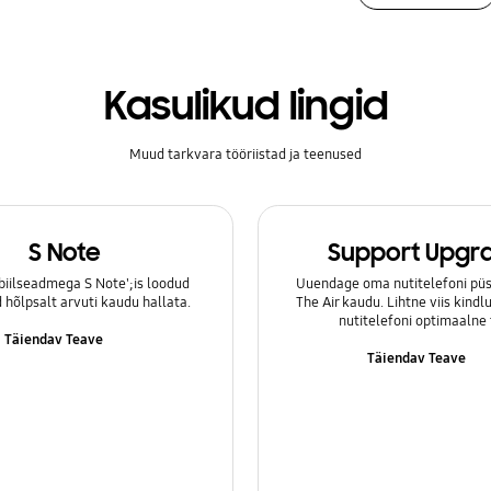
Kasulikud lingid
Muud tarkvara tööriistad ja teenused
S Note
Support Upgr
iilseadmega S Note';is loodud
Uuendage oma nutitelefoni püs
hõlpsalt arvuti kaudu hallata.
The Air kaudu. Lihtne viis kind
nutitelefoni optimaalne 
Täiendav Teave
Täiendav Teave