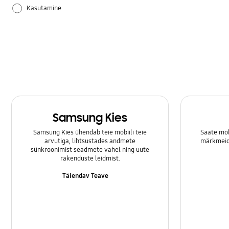
Kasutamine
Riistvara
Samsung Apps
Säte
Samsung Kies
Samsung Kies ühendab teie mobiili teie
Saate mob
arvutiga, lihtsustades andmete
märkmeid 
sünkroonimist seadmete vahel ning uute
rakenduste leidmist.
Täiendav Teave