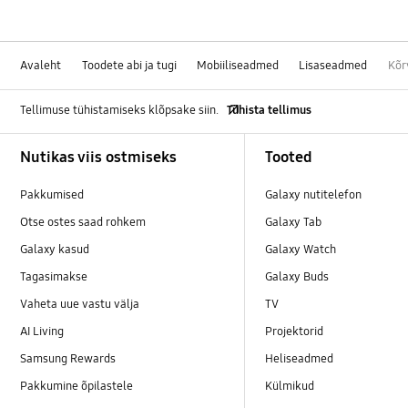
Avaleht
Toodete abi ja tugi
Mobiiliseadmed
Lisaseadmed
Kõr
Tellimuse tühistamiseks klõpsake siin.
Tühista tellimus
Footer Navigation
Nutikas viis ostmiseks
Tooted
Pakkumised
Galaxy nutitelefon
Otse ostes saad rohkem
Galaxy Tab
Galaxy kasud
Galaxy Watch
Tagasimakse
Galaxy Buds
Vaheta uue vastu välja
TV
AI Living
Projektorid
Samsung Rewards
Heliseadmed
Pakkumine õpilastele
Külmikud