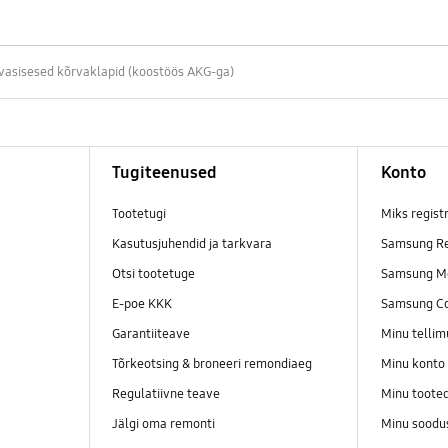
vasisesed kõrvaklapid (koostöös AKG-ga)
Tugiteenused
Konto
Tootetugi
Miks regist
Kasutusjuhendid ja tarkvara
Samsung Re
Otsi tootetuge
Samsung M
E-poe KKK
Samsung C
Garantiiteave
Minu telli
Tõrkeotsing & broneeri remondiaeg
Minu konto
Regulatiivne teave
Minu toote
Jälgi oma remonti
Minu soodu