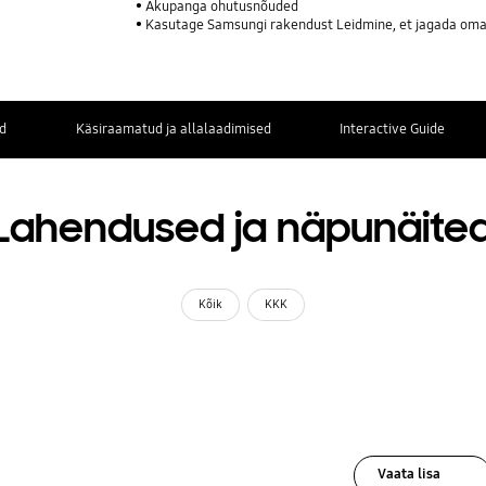
Akupanga ohutusnõuded
Kasutage Samsungi rakendust Leidmine, et jagada oma 
d
Käsiraamatud ja allalaadimised
Interactive Guide
Lahendused ja näpunäite
Kõik
KKK
Vaata lisa