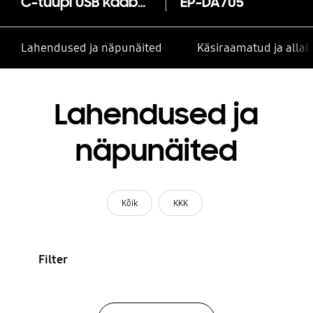
C-tüüpi USB kaabel, 1 m
EP-DA705
Lahendused ja näpunäited
Käsiraamatud ja alla
Lahendused ja
näpunäited
Kõik
KKK
Filter