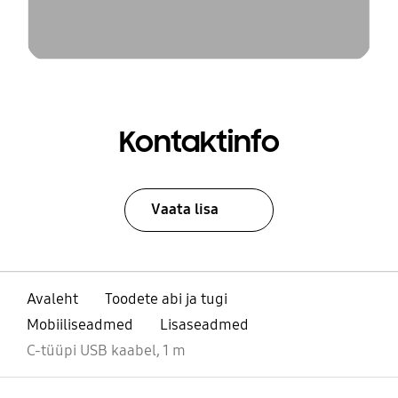
Kontaktinfo
Vaata lisa
Avaleht
Toodete abi ja tugi
Mobiiliseadmed
Lisaseadmed
C-tüüpi USB kaabel, 1 m