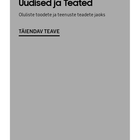
Uudised ja Teated
Oluliste toodete ja teenuste teadete jaoks
TÄIENDAV TEAVE