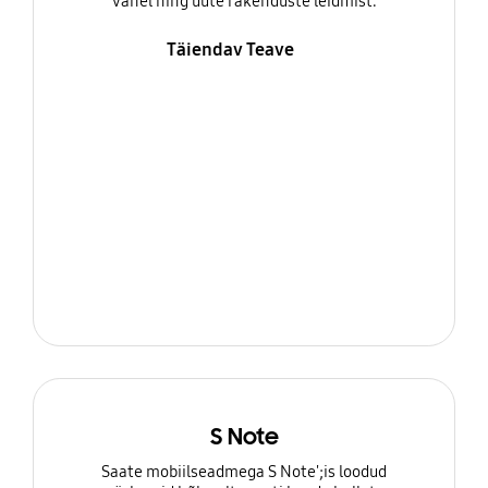
vahel ning uute rakenduste leidmist.
Täiendav Teave
S Note
Saate mobiilseadmega S Note';is loodud