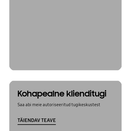
Kohapealne klienditugi
Saa abi meie autoriseeritud tugikeskustest
TÄIENDAV TEAVE