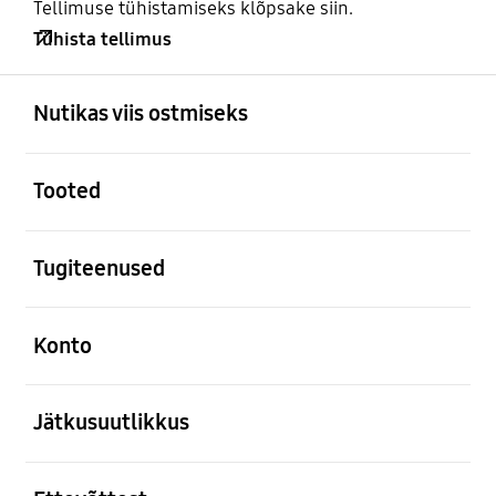
Tellimuse tühistamiseks klõpsake siin.
Tühista tellimus
avatud
Footer Navigation
Nutikas viis ostmiseks
avatud
Tooted
avatud
Tugiteenused
avatud
Konto
avatud
Jätkusuutlikkus
avatud