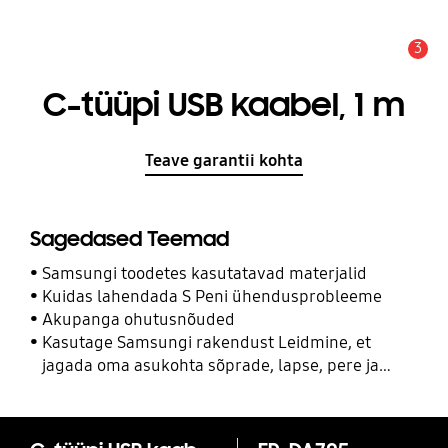
3
Hoiatus
C-tüüpi USB kaabel, 1 m
Teave garantii kohta
Sagedased Teemad
Samsungi toodetes kasutatavad materjalid
Kuidas lahendada S Peni ühendusprobleeme
Akupanga ohutusnõuded
Kasutage Samsungi rakendust Leidmine, et
jagada oma asukohta sõprade, lapse, pere ja
teiste kontaktidega