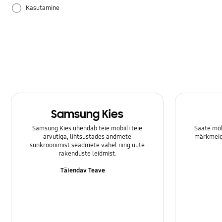
Kasutamine
Riistvara
Samsung Apps
Säte
Samsung Kies
Samsung Kies ühendab teie mobiili teie
Saate mob
arvutiga, lihtsustades andmete
märkmeid 
sünkroonimist seadmete vahel ning uute
rakenduste leidmist.
Täiendav Teave