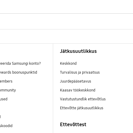
Jätkusuutlikkus
reerida Samsungi konto?
Keskkond
wards boonuspunktid
Turvalisus ja privaatsus
embers
Juurdepääsetavus
ommunity
Kaasav töökeskkond
mused
Vastutustundlik ettevõtlus
Ettevõtte jätkusuutlikkus
d
Ettevõttest
skoodid