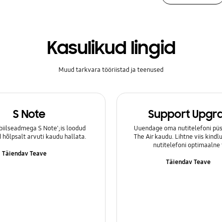
Kasulikud lingid
Muud tarkvara tööriistad ja teenused
S Note
Support Upgr
iilseadmega S Note';is loodud
Uuendage oma nutitelefoni püs
hõlpsalt arvuti kaudu hallata.
The Air kaudu. Lihtne viis kind
nutitelefoni optimaalne 
Täiendav Teave
Täiendav Teave