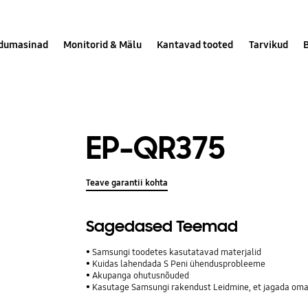
dumasinad
Monitorid & Mälu
Kantavad tooted
Tarvikud
EP-QR375
Teave garantii kohta
Sagedased Teemad
Samsungi toodetes kasutatavad materjalid
Kuidas lahendada S Peni ühendusprobleeme
Akupanga ohutusnõuded
Kasutage Samsungi rakendust Leidmine, et jagada oma 