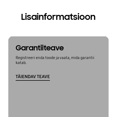
Lisainformatsioon
Garantiiteave
Registreeri enda toode ja vaata, mida garantii
katab.
TÄIENDAV TEAVE