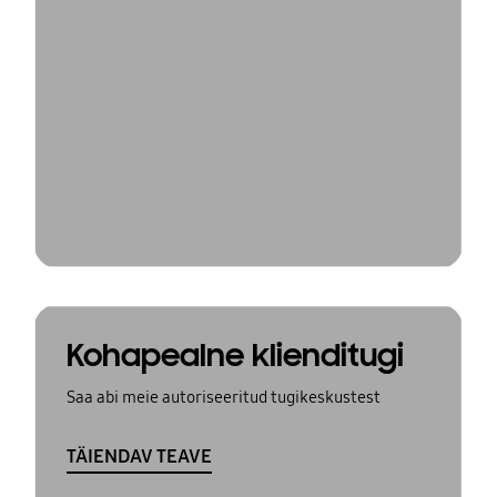
Kohapealne klienditugi
Saa abi meie autoriseeritud tugikeskustest
TÄIENDAV TEAVE