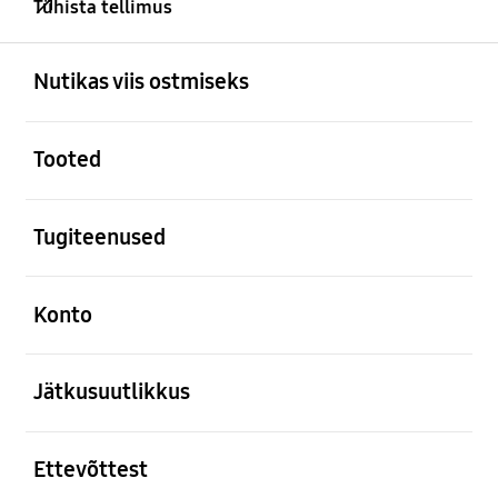
Tühista tellimus
avatud
Footer Navigation
Nutikas viis ostmiseks
avatud
Tooted
avatud
Tugiteenused
avatud
Konto
avatud
Jätkusuutlikkus
avatud
Ettevõttest