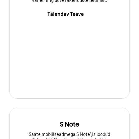
vahel ning uute rakenduste leidmist.
Täiendav Teave
S Note
Saate mobiilseadmega S Note';is loodud