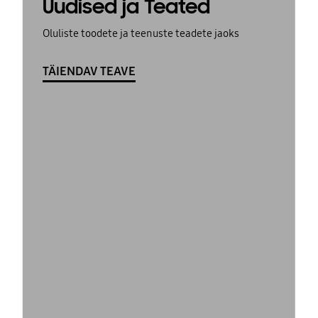
Uudised ja Teated
Oluliste toodete ja teenuste teadete jaoks
TÄIENDAV TEAVE