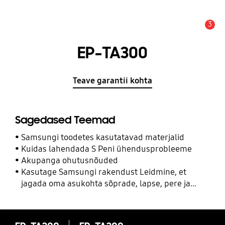
3
Hoiatus
EP-TA300
Teave garantii kohta
Sagedased Teemad
Samsungi toodetes kasutatavad materjalid
Kuidas lahendada S Peni ühendusprobleeme
Akupanga ohutusnõuded
Kasutage Samsungi rakendust Leidmine, et
jagada oma asukohta sõprade, lapse, pere ja
teiste kontaktidega