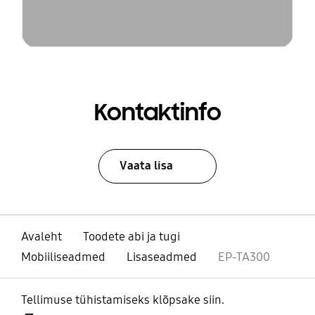
Kontaktinfo
Vaata lisa
Avaleht
Toodete abi ja tugi
Mobiiliseadmed
Lisaseadmed
EP-TA300
Tellimuse tühistamiseks klõpsake siin.