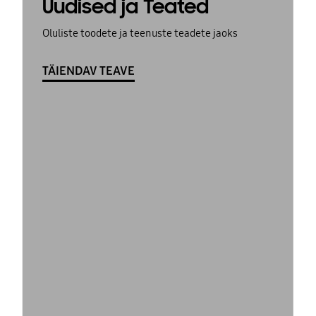
Uudised ja Teated
Oluliste toodete ja teenuste teadete jaoks
TÄIENDAV TEAVE