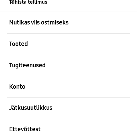
Tühista tellimus
avatud
Footer Navigation
Nutikas viis ostmiseks
avatud
Tooted
avatud
Tugiteenused
avatud
Konto
avatud
Jätkusuutlikkus
avatud
Ettevõttest