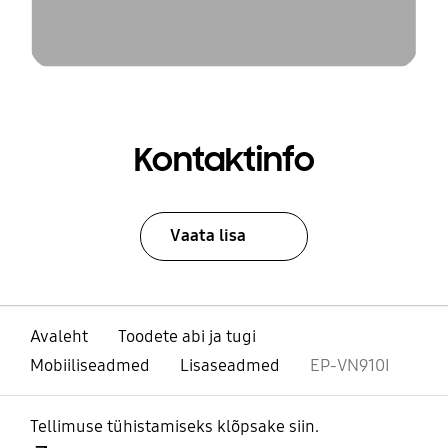
Kontaktinfo
Vaata lisa
Avaleht
Toodete abi ja tugi
Mobiiliseadmed
Lisaseadmed
EP-VN910I
Tellimuse tühistamiseks klõpsake siin.