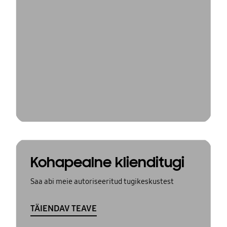
Kohapealne klienditugi
Saa abi meie autoriseeritud tugikeskustest
TÄIENDAV TEAVE