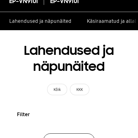
EP-VN910I
EP-VN910I
Lahendused ja näpunäited
Käsiraamatud ja alla
Lahendused ja
näpunäited
Kõik
KKK
Filter