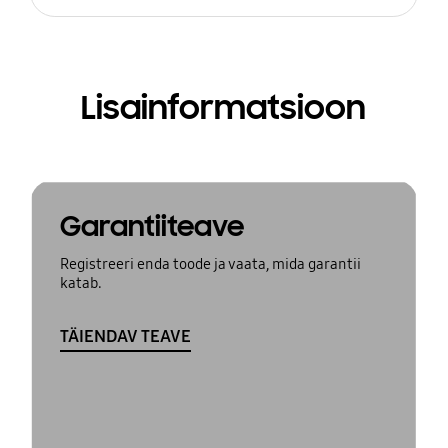
Lisainformatsioon
Garantiiteave
Registreeri enda toode ja vaata, mida garantii
katab.
TÄIENDAV TEAVE