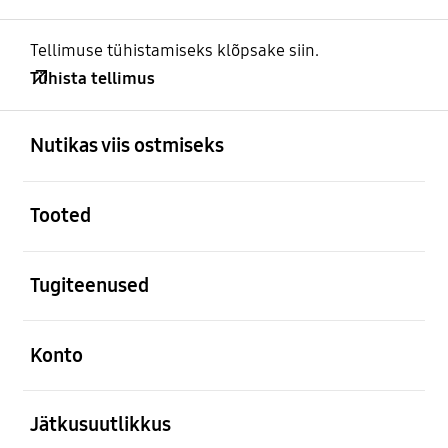
Tellimuse tühistamiseks klõpsake siin.
Tühista tellimus
avatud
Footer Navigation
Nutikas viis ostmiseks
avatud
Tooted
avatud
Tugiteenused
avatud
Konto
avatud
Jätkusuutlikkus