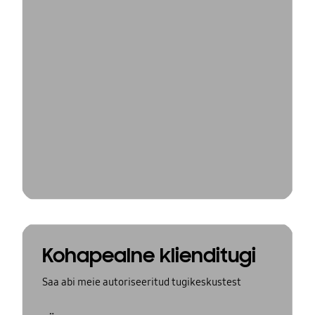
Kohapealne klienditugi
Saa abi meie autoriseeritud tugikeskustest