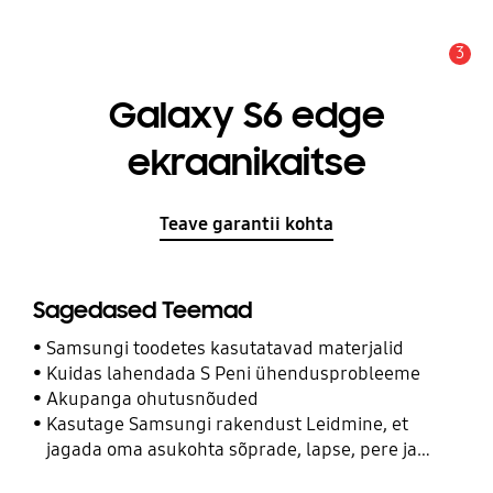
3
Hoiatus
Galaxy S6 edge
ekraanikaitse
Teave garantii kohta
Sagedased Teemad
Samsungi toodetes kasutatavad materjalid
Kuidas lahendada S Peni ühendusprobleeme
Akupanga ohutusnõuded
Kasutage Samsungi rakendust Leidmine, et
jagada oma asukohta sõprade, lapse, pere ja
teiste kontaktidega