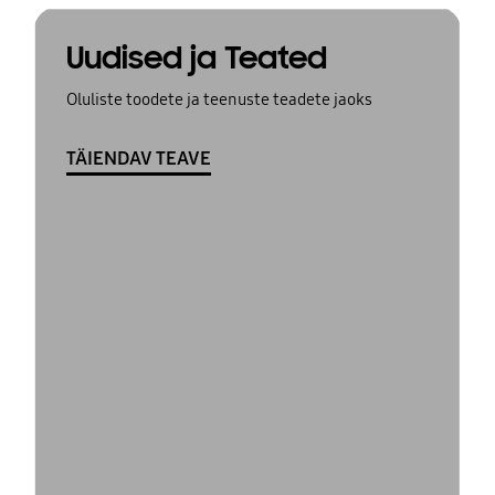
Uudised ja Teated
Oluliste toodete ja teenuste teadete jaoks
TÄIENDAV TEAVE