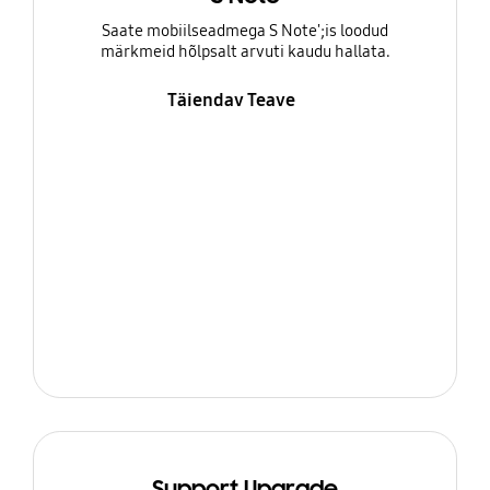
Saate mobiilseadmega S Note';is loodud
märkmeid hõlpsalt arvuti kaudu hallata.
Täiendav Teave
Support Upgrade