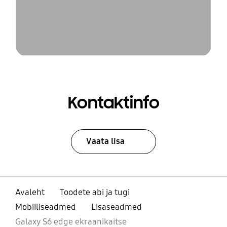
Kontaktinfo
Vaata lisa
Avaleht
Toodete abi ja tugi
Mobiiliseadmed
Lisaseadmed
Galaxy S6 edge ekraanikaitse