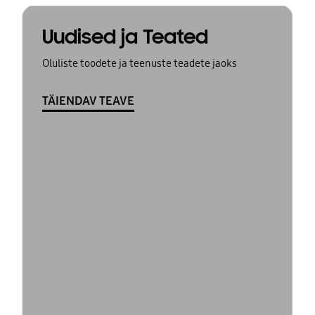
Uudised ja Teated
Oluliste toodete ja teenuste teadete jaoks
TÄIENDAV TEAVE