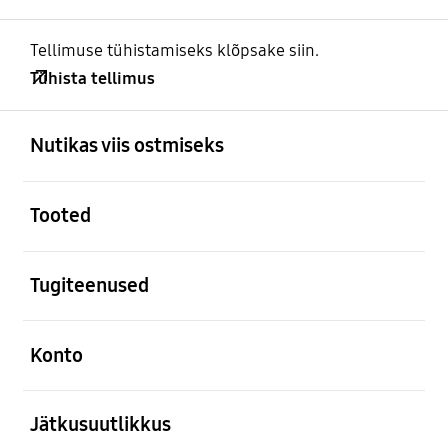
Tellimuse tühistamiseks klõpsake siin.
Tühista tellimus
avatud
Footer Navigation
Nutikas viis ostmiseks
avatud
Tooted
avatud
Tugiteenused
avatud
Konto
avatud
Jätkusuutlikkus