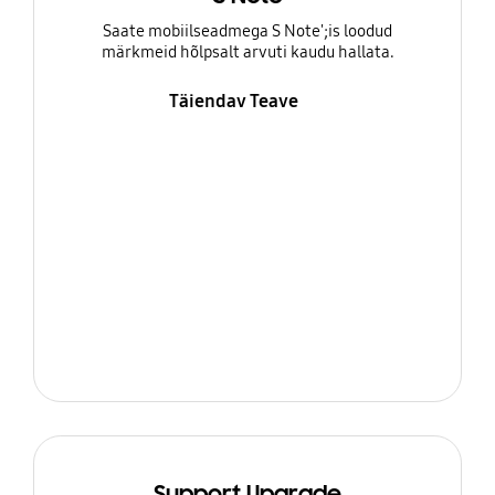
Saate mobiilseadmega S Note';is loodud
märkmeid hõlpsalt arvuti kaudu hallata.
Täiendav Teave
Support Upgrade