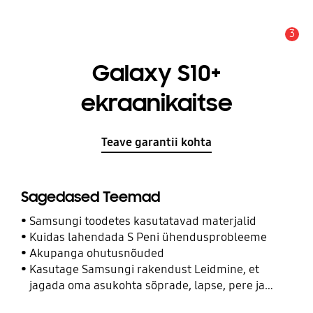
3
Hoiatus
Galaxy S10+
ekraanikaitse
Teave garantii kohta
Sagedased Teemad
Samsungi toodetes kasutatavad materjalid
Kuidas lahendada S Peni ühendusprobleeme
Akupanga ohutusnõuded
Kasutage Samsungi rakendust Leidmine, et
jagada oma asukohta sõprade, lapse, pere ja
teiste kontaktidega