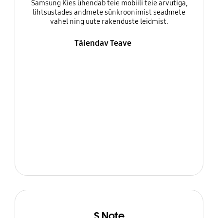
Samsung Kies ühendab teie mobiili teie arvutiga,
lihtsustades andmete sünkroonimist seadmete
vahel ning uute rakenduste leidmist.
Täiendav Teave
S Note