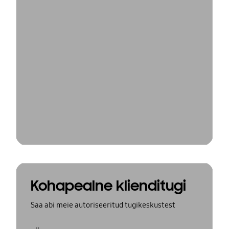
Kohapealne klienditugi
Saa abi meie autoriseeritud tugikeskustest