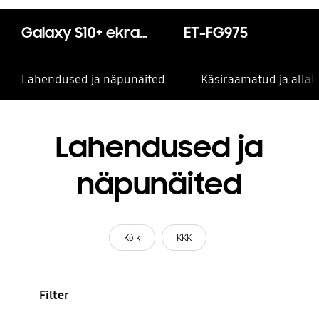
Galaxy S10+ ekraanikaitse
ET-FG975
Lahendused ja näpunäited
Käsiraamatud ja alla
Lahendused ja
näpunäited
Kõik
KKK
Filter