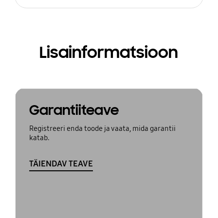
Lisainformatsioon
Garantiiteave
Registreeri enda toode ja vaata, mida garantii
katab.
TÄIENDAV TEAVE