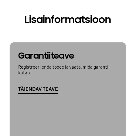
Lisainformatsioon
Garantiiteave
Registreeri enda toode ja vaata, mida garantii
katab.
TÄIENDAV TEAVE