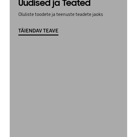
Uudised ja Teated
Oluliste toodete ja teenuste teadete jaoks
TÄIENDAV TEAVE