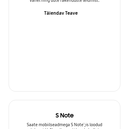
vahel ning uute rakenduste leidmist.
Täiendav Teave
S Note
Saate mobiilseadmega S Note';is loodud