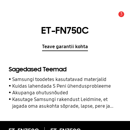
3
Hoiatus
ET-FN750C
Teave garantii kohta
Sagedased Teemad
Samsungi toodetes kasutatavad materjalid
Kuidas lahendada S Peni ühendusprobleeme
Akupanga ohutusnõuded
Kasutage Samsungi rakendust Leidmine, et
jagada oma asukohta sõprade, lapse, pere ja
teiste kontaktidega