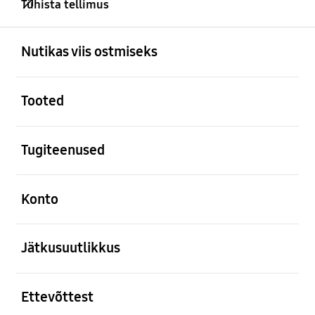
Tühista tellimus
avatud
Footer Navigation
Nutikas viis ostmiseks
avatud
Tooted
avatud
Tugiteenused
avatud
Konto
avatud
Jätkusuutlikkus
avatud
Ettevõttest