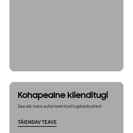
Kohapealne klienditugi
Saa abi meie autoriseeritud tugikeskustest
TÄIENDAV TEAVE