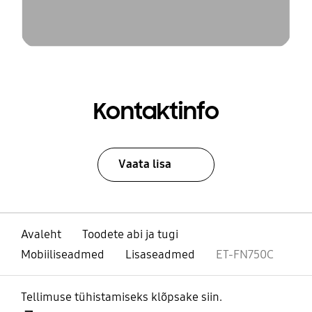
Kontaktinfo
Vaata lisa
Avaleht
Toodete abi ja tugi
Mobiiliseadmed
Lisaseadmed
ET-FN750C
Tellimuse tühistamiseks klõpsake siin.