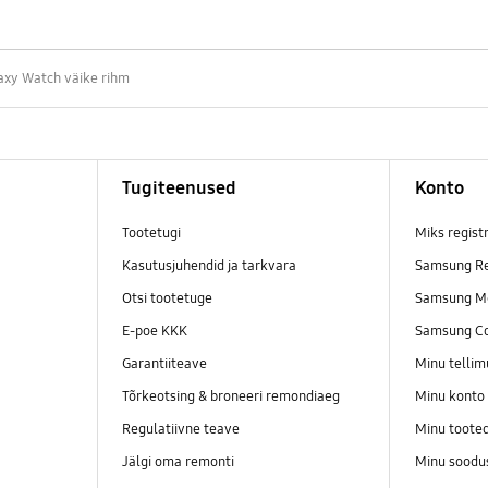
axy Watch väike rihm
Tugiteenused
Konto
Tootetugi
Miks regist
Kasutusjuhendid ja tarkvara
Samsung Re
Otsi tootetuge
Samsung M
E-poe KKK
Samsung C
Garantiiteave
Minu telli
Tõrkeotsing & broneeri remondiaeg
Minu konto
Regulatiivne teave
Minu toote
Jälgi oma remonti
Minu soodu