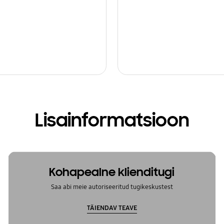
Lisainformatsioon
Kohapealne klienditugi
Saa abi meie autoriseeritud tugikeskustest
TÄIENDAV TEAVE