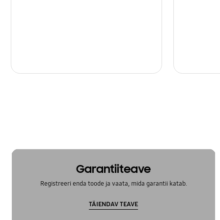
Garantiiteave
Registreeri enda toode ja vaata, mida garantii katab.
TÄIENDAV TEAVE