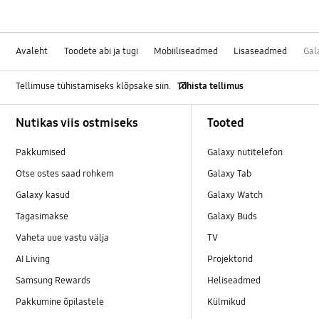
Avaleht
Toodete abi ja tugi
Mobiiliseadmed
Lisaseadmed
Gal
Tellimuse tühistamiseks klõpsake siin.
Tühista tellimus
Footer Navigation
Nutikas viis ostmiseks
Tooted
Pakkumised
Galaxy nutitelefon
Otse ostes saad rohkem
Galaxy Tab
Galaxy kasud
Galaxy Watch
Tagasimakse
Galaxy Buds
Vaheta uue vastu välja
TV
AI Living
Projektorid
Samsung Rewards
Heliseadmed
Pakkumine õpilastele
Külmikud