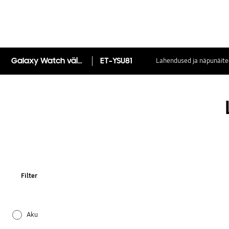
Galaxy Watch väike rihm
ET-YSU81
Lahendused ja näpunäite
Filter
Aku