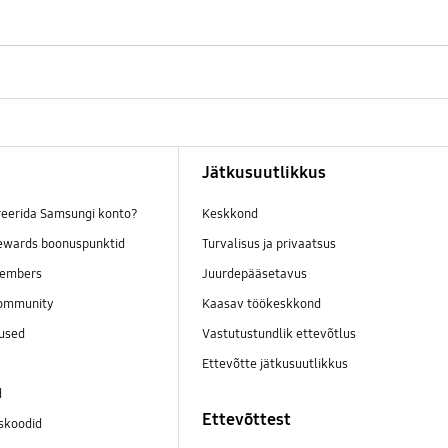
Jätkusuutlikkus
reerida Samsungi konto?
Keskkond
wards boonuspunktid
Turvalisus ja privaatsus
embers
Juurdepääsetavus
ommunity
Kaasav töökeskkond
mused
Vastutustundlik ettevõtlus
Ettevõtte jätkusuutlikkus
d
Ettevõttest
skoodid