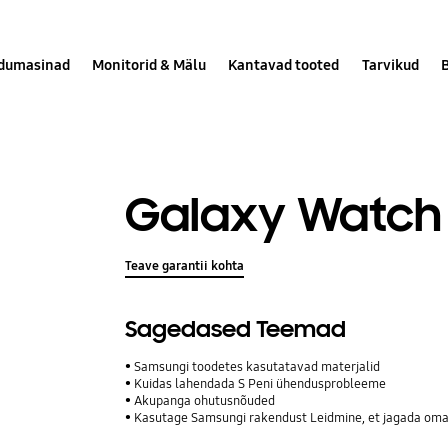
dumasinad
Monitorid & Mälu
Kantavad tooted
Tarvikud
Galaxy Watch 
Teave garantii kohta
Sagedased Teemad
Samsungi toodetes kasutatavad materjalid
Kuidas lahendada S Peni ühendusprobleeme
Akupanga ohutusnõuded
Kasutage Samsungi rakendust Leidmine, et jagada oma 