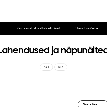
d
Käsiraamatud ja allalaadimised
Interactive Guide
Lahendused ja näpunäite
Kõik
KKK
Vaata lisa