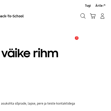
Tugi
Ärile
Otsi
Ostukäru
Sisselogimine/Registreeru
Back-To-School
Otsi
3
Hoiatus
väike rihm
asukohta sõprade, lapse, pere ja teiste kontaktidega