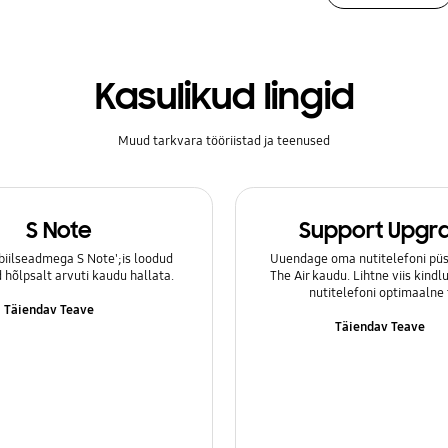
Kasulikud lingid
Muud tarkvara tööriistad ja teenused
S Note
Support Upgr
iilseadmega S Note';is loodud
Uuendage oma nutitelefoni püs
hõlpsalt arvuti kaudu hallata.
The Air kaudu. Lihtne viis kind
nutitelefoni optimaalne 
Täiendav Teave
Täiendav Teave