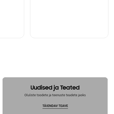
Uudised ja Teated
Oluliste toodete ja teenuste teadete jaoks
TÄIENDAV TEAVE