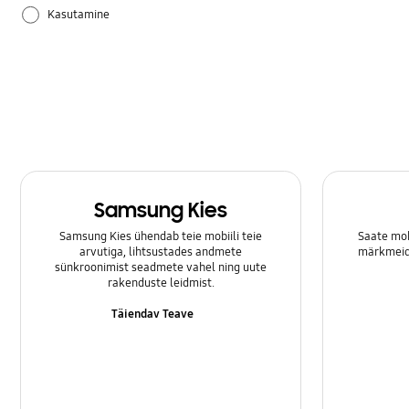
Kasutamine
Riistvara
Samsung Apps
Säte
Samsung Kies
Samsung Kies ühendab teie mobiili teie
Saate mob
arvutiga, lihtsustades andmete
märkmeid 
sünkroonimist seadmete vahel ning uute
rakenduste leidmist.
Täiendav Teave