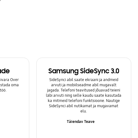
ade
Samsung SideSync 3.0
ivara Over
SideSynci abil saate ekraani ja andmeid
lustada oma
arvuti ja mobiilseadme abil mugavalt
töö.
jagada. Telefoni teavitused jõuavad teieni
läbi arvuti ning selle kaudu saate kasutada
ka mitmeid telefoni funktsioone. Nautige
SideSynci abil nutikamat ja mugavamat
elu.
Täiendav Teave