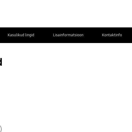
Kasulikud lingid
Lisainformatsioon
Kontaktinfo
d