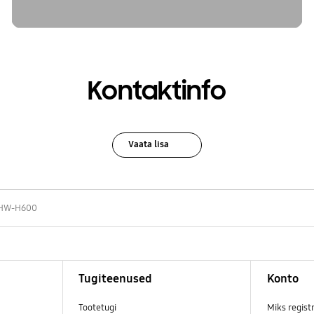
Kontaktinfo
Vaata lisa
HW-H600
Tugiteenused
Konto
Tootetugi
Miks regist