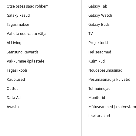
Otse ostes saad rohkem
Galaxy Tab
Galaxy kasud
Galaxy Watch
Tagasimakse
Galaxy Buds
Vaheta uue vastu välja
TV
AI Living
Projektorid
Samsung Rewards
Heliseadmed
Pakkumine õpilastele
Külmikud
Tagasi kooli
Nõudepesumasinad
Kauplused
Pesumasinad ja kuivatid
Outlet
Tolmuimejad
Data Act
Monitorid
Avasta
Mäluseadmed ja salvestam
Lisatarvikud