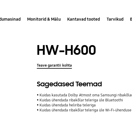
dumasinad
Monitorid & Mälu
Kantavad tooted
Tarvikud
HW-H600
Teave garantii kohta
Sagedased Teemad
Kuidas kasutada Dolby Atmost oma Samsungi ribakõla
Kuidas ühendada ribakõlar teleriga üle Bluetoothi
Kuidas ühendada heliriba teleriga
Kuidas ühendada ribakõlar teleriga üle Wi-Fi-ühenduse