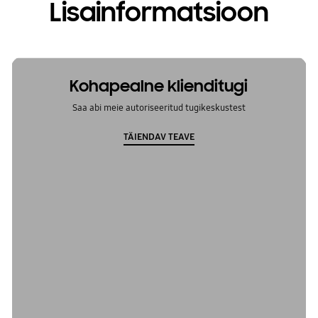
Lisainformatsioon
Kohapealne klienditugi
Saa abi meie autoriseeritud tugikeskustest
TÄIENDAV TEAVE