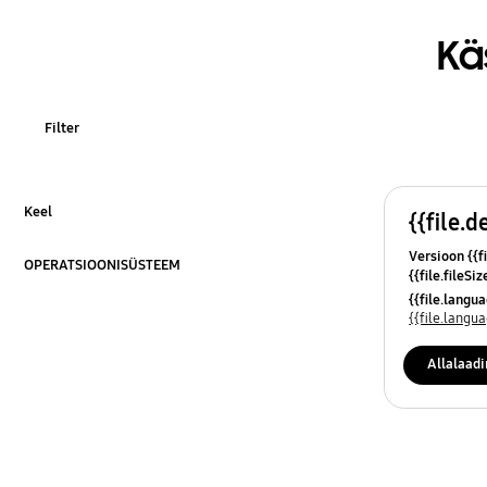
Kä
Filter
Keel
{{file.d
Klõpsa laiendamiseks
Versioon {{fi
OPERATSIOONISÜSTEEM
{{file.fileSi
Klõpsa laiendamiseks
{{file.osNa
{{file.lang
{{file.lang
Allalaad