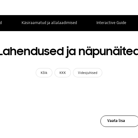
d
Käsiraamatud ja allalaadimised
Interactive Guide
Lahendused ja näpunäite
Kõik
KKK
Videojuhised
Vaata lisa