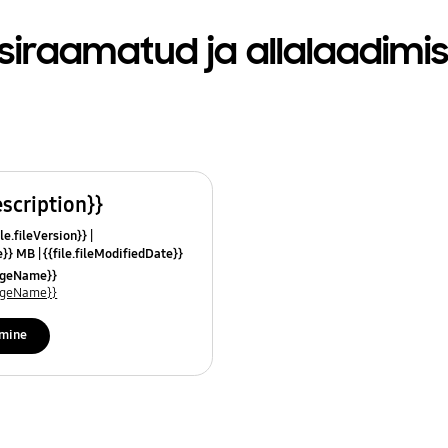
siraamatud ja allalaadimi
escription}}
le.fileVersion}}
ze}} MB
{{file.fileModifiedDate}}
mes}}
uageName}}
uageName}}
imine