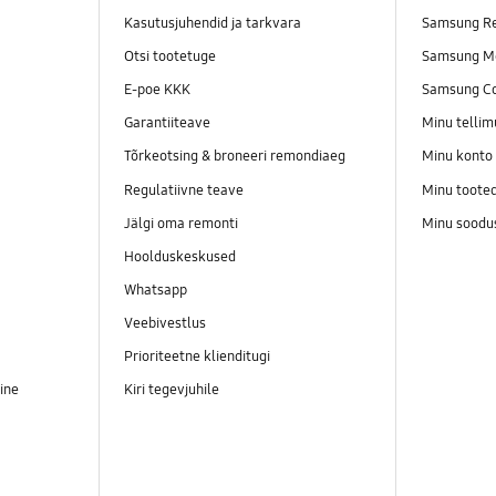
Kasutusjuhendid ja tarkvara
Samsung Re
Otsi tootetuge
Samsung M
E-poe KKK
Samsung C
Garantiiteave
Minu telli
Tõrkeotsing & broneeri remondiaeg
Minu konto
Regulatiivne teave
Minu toote
Jälgi oma remonti
Minu soodu
Hoolduskeskused
Whatsapp
Veebivestlus
Prioriteetne klienditugi
ine
Kiri tegevjuhile