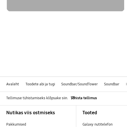
Avaleht
Toodete abi ja tugi
Soundbar/SoundTower
Soundbar
Tellimuse tühistamiseks klõpsake siin.
Tühista tellimus
Footer Navigation
Nutikas viis ostmiseks
Tooted
Pakkumised
Galaxy nutitelefon