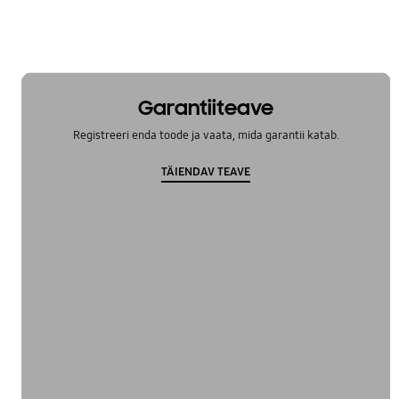
Garantiiteave
Registreeri enda toode ja vaata, mida garantii katab.
TÄIENDAV TEAVE