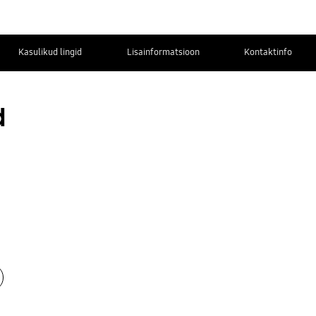
Kasulikud lingid
Lisainformatsioon
Kontaktinfo
d