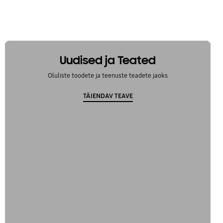
Uudised ja Teated
Oluliste toodete ja teenuste teadete jaoks
TÄIENDAV TEAVE