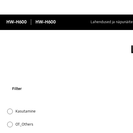
HW-H600
HW-H600
Lahendused ja näpunäite
Filter
Kasutamine
OT_Others