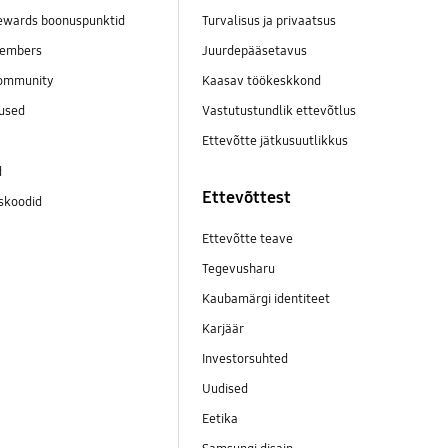
wards boonuspunktid
Turvalisus ja privaatsus
embers
Juurdepääsetavus
ommunity
Kaasav töökeskkond
mused
Vastutustundlik ettevõtlus
Ettevõtte jätkusuutlikkus
d
Ettevõttest
skoodid
Ettevõtte teave
Tegevusharu
Kaubamärgi identiteet
Karjäär
Investorsuhted
Uudised
Eetika