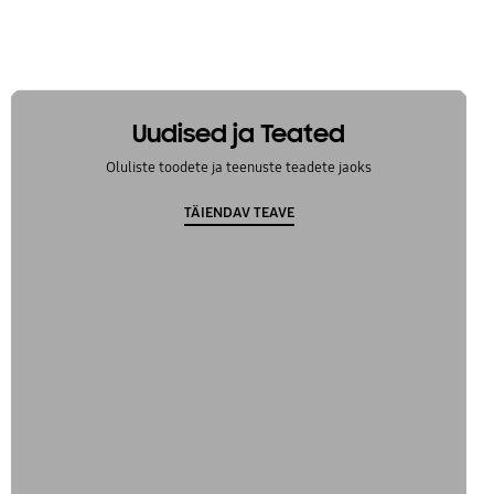
Uudised ja Teated
Oluliste toodete ja teenuste teadete jaoks
TÄIENDAV TEAVE