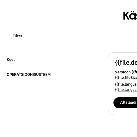
Kä
Filter
Keel
{{file.d
Klõpsa laiendamiseks
Versioon {{fi
OPERATSIOONISÜSTEEM
{{file.fileSi
Klõpsa laiendamiseks
{{file.osNa
{{file.lang
{{file.lang
Allalaad