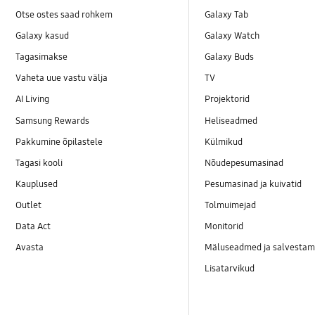
Otse ostes saad rohkem
Galaxy Tab
Galaxy kasud
Galaxy Watch
Tagasimakse
Galaxy Buds
Vaheta uue vastu välja
TV
AI Living
Projektorid
Samsung Rewards
Heliseadmed
Pakkumine õpilastele
Külmikud
Tagasi kooli
Nõudepesumasinad
Kauplused
Pesumasinad ja kuivatid
Outlet
Tolmuimejad
Data Act
Monitorid
Avasta
Mäluseadmed ja salvestam
Lisatarvikud