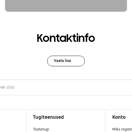
Kontaktinfo
Vaata lisa
HW-J550
Tugiteenused
Konto
Tootetugi
Miks regist