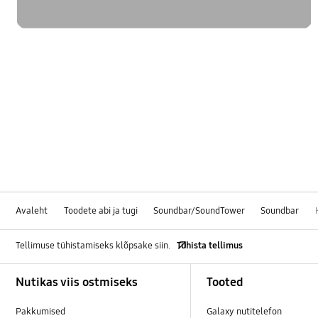
Avaleht
Toodete abi ja tugi
Soundbar/SoundTower
Soundbar
Tellimuse tühistamiseks klõpsake siin.
Tühista tellimus
Footer Navigation
Nutikas viis ostmiseks
Tooted
Pakkumised
Galaxy nutitelefon