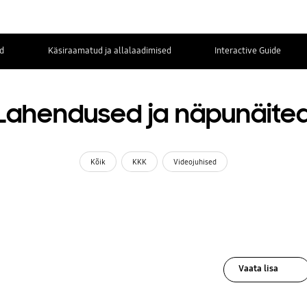
d
Käsiraamatud ja allalaadimised
Interactive Guide
Lahendused ja näpunäite
Kõik
KKK
Videojuhised
Vaata lisa