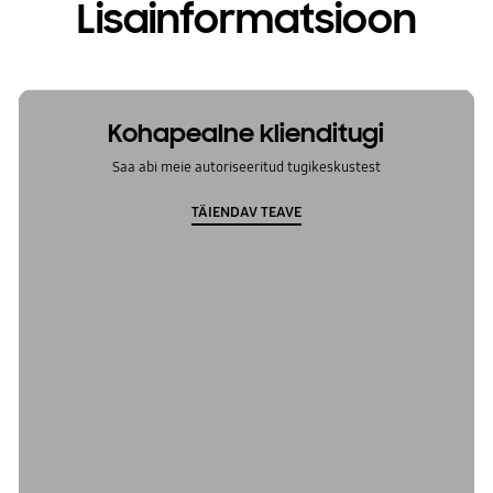
Lisainformatsioon
Kohapealne klienditugi
Saa abi meie autoriseeritud tugikeskustest
TÄIENDAV TEAVE