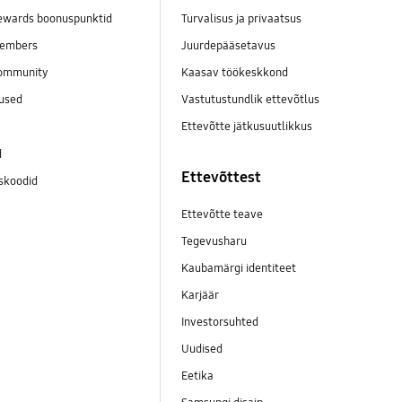
wards boonuspunktid
Turvalisus ja privaatsus
embers
Juurdepääsetavus
ommunity
Kaasav töökeskkond
mused
Vastutustundlik ettevõtlus
Ettevõtte jätkusuutlikkus
d
Ettevõttest
skoodid
Ettevõtte teave
Tegevusharu
Kaubamärgi identiteet
Karjäär
Investorsuhted
Uudised
Eetika