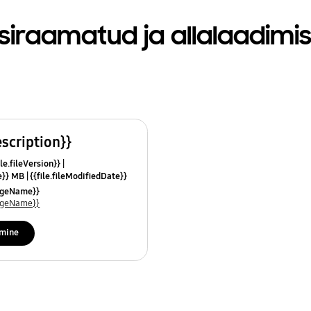
siraamatud ja allalaadimi
escription}}
le.fileVersion}}
ze}} MB
{{file.fileModifiedDate}}
mes}}
uageName}}
uageName}}
imine