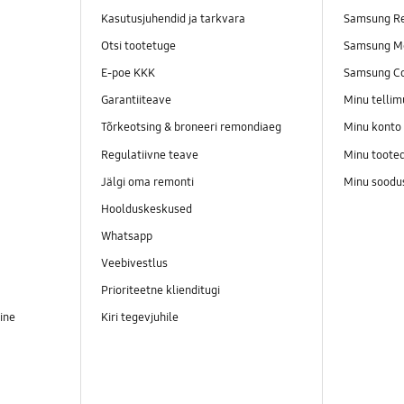
Kasutusjuhendid ja tarkvara
Samsung Re
Otsi tootetuge
Samsung M
E-poe KKK
Samsung C
Garantiiteave
Minu telli
Tõrkeotsing & broneeri remondiaeg
Minu konto
Regulatiivne teave
Minu toote
Jälgi oma remonti
Minu soodu
Hoolduskeskused
Whatsapp
Veebivestlus
Prioriteetne klienditugi
ine
Kiri tegevjuhile