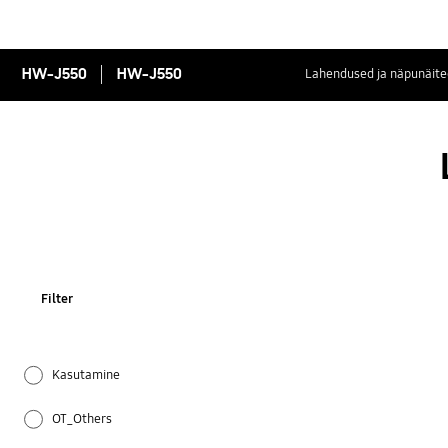
HW-J550
HW-J550
Lahendused ja näpunäite
Filter
Kasutamine
OT_Others