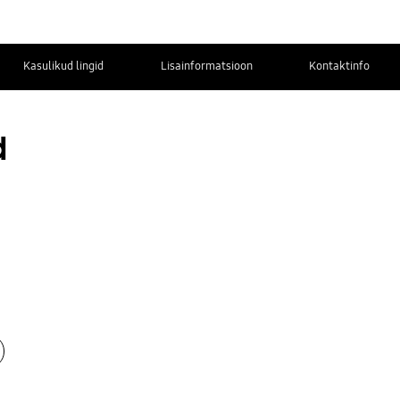
Kasulikud lingid
Lisainformatsioon
Kontaktinfo
d