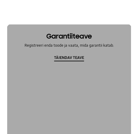
Garantiiteave
Registreeri enda toode ja vaata, mida garantii katab.
TÄIENDAV TEAVE