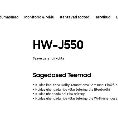
dumasinad
Monitorid & Mälu
Kantavad tooted
Tarvikud
HW-J550
Teave garantii kohta
Sagedased Teemad
Kuidas kasutada Dolby Atmost oma Samsungi ribakõla
Kuidas ühendada ribakõlar teleriga üle Bluetoothi
Kuidas ühendada heliriba teleriga
Kuidas ühendada ribakõlar teleriga üle Wi-Fi-ühenduse