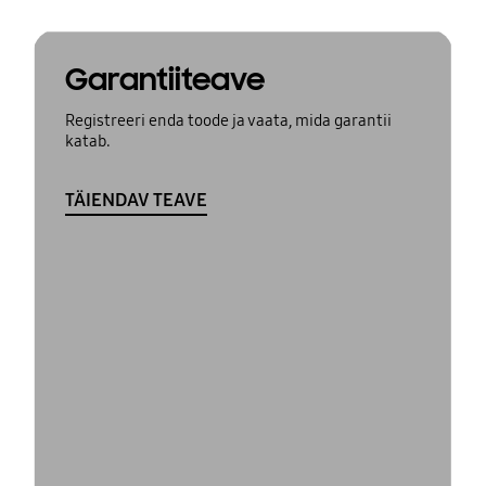
Garantiiteave
Registreeri enda toode ja vaata, mida garantii
katab.
TÄIENDAV TEAVE