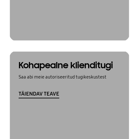
Kohapealne klienditugi
Saa abi meie autoriseeritud tugikeskustest
TÄIENDAV TEAVE