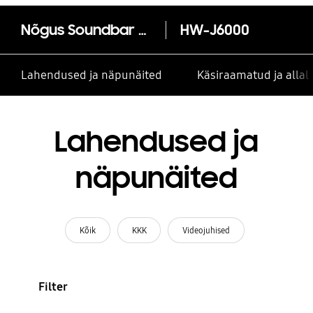
Nõgus Soundbar HW-J6000 300 W, 6.1 kanal
HW-J6000
Lahendused ja näpunäited
Käsiraamatud ja alla
Lahendused ja
näpunäited
Kõik
KKK
Videojuhised
Filter