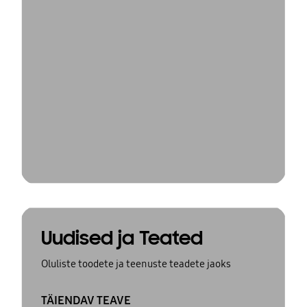
Uudised ja Teated
Oluliste toodete ja teenuste teadete jaoks
TÄIENDAV TEAVE