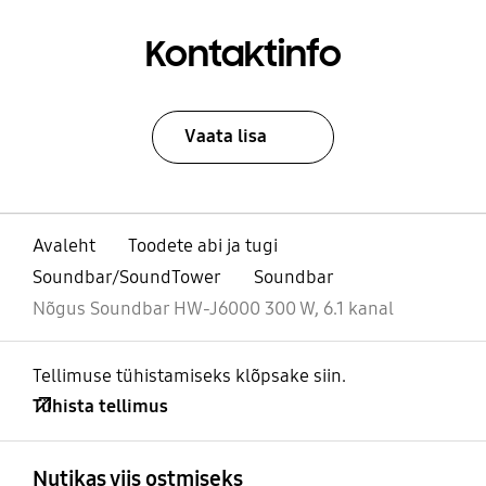
Kontaktinfo
Vaata lisa
Avaleht
Toodete abi ja tugi
Soundbar/SoundTower
Soundbar
Nõgus Soundbar HW-J6000 300 W, 6.1 kanal
Tellimuse tühistamiseks klõpsake siin.
Tühista tellimus
avatud
Footer Navigation
Nutikas viis ostmiseks