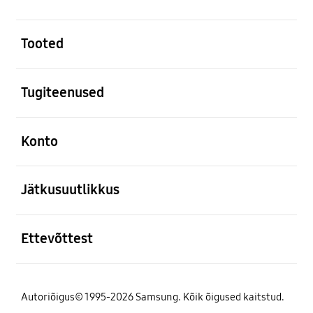
avatud
Tooted
avatud
Tugiteenused
avatud
Konto
avatud
Jätkusuutlikkus
avatud
Ettevõttest
Autoriõigus© 1995-2026 Samsung. Kõik õigused kaitstud.