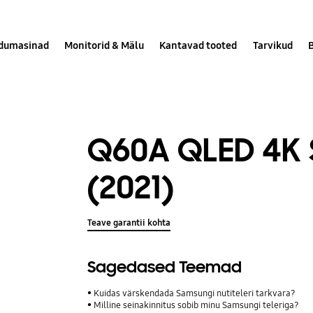
dumasinad
Monitorid & Mälu
Kantavad tooted
Tarvikud
Q60A QLED 4K 
(2021)
Teave garantii kohta
Sagedased Teemad
Kuidas värskendada Samsungi nutiteleri tarkvara?
Milline seinakinnitus sobib minu Samsungi teleriga?