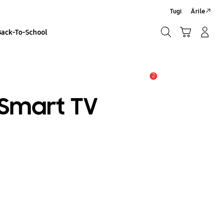
Tugi
Ärile
Otsi
Ostukäru
Sisselogimine/Registreeru
Back-To-School
Otsi
2
Hoiatus
Smart TV