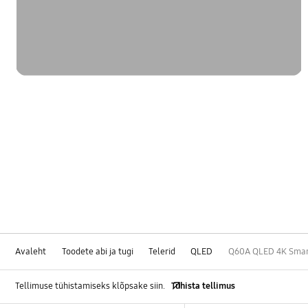
Avaleht
Toodete abi ja tugi
Telerid
QLED
Q60A QLED 4K Smart
Tellimuse tühistamiseks klõpsake siin.
Tühista tellimus
Footer Navigation