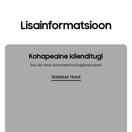
Lisainformatsioon
Kohapealne klienditugi
Saa abi meie autoriseeritud tugikeskustest
TÄIENDAV TEAVE