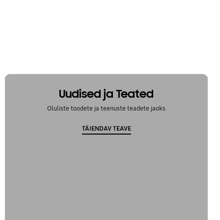
Uudised ja Teated
Oluliste toodete ja teenuste teadete jaoks
TÄIENDAV TEAVE