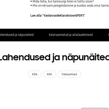
Mida teha, kui Samsungi teler ei lülitu sisse?
Mis on ekraani peegeldamine ja kuidas seda oma Samsu
Lae alla "Vastavusdeklaratsioon(PDF)"
ahendused ja näpunäited
Käsiraamatud ja allalaadimised
Lahendused ja näpunäite
Kõik
KKK
Videojuhised