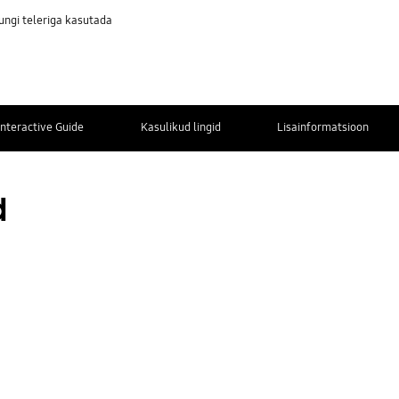
ngi teleriga kasutada
Interactive Guide
Kasulikud lingid
Lisainformatsioon
Kontaktinfo
d