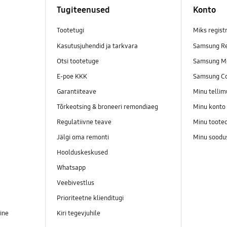
Tugiteenused
Konto
Tootetugi
Miks regist
Kasutusjuhendid ja tarkvara
Samsung Re
Otsi tootetuge
Samsung M
E-poe KKK
Samsung C
Garantiiteave
Minu telli
Tõrkeotsing & broneeri remondiaeg
Minu konto
Regulatiivne teave
Minu toote
Jälgi oma remonti
Minu soodu
Hoolduskeskused
Whatsapp
Veebivestlus
Prioriteetne klienditugi
ine
Kiri tegevjuhile