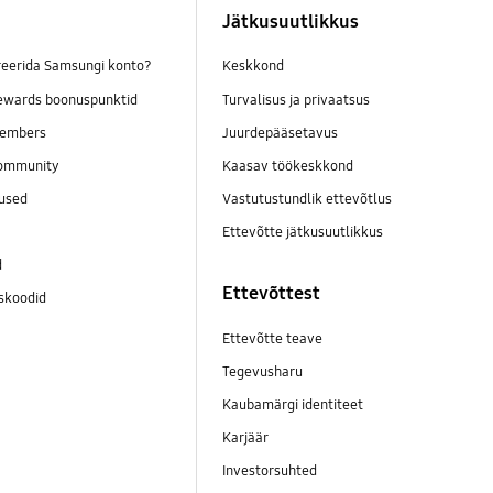
Jätkusuutlikkus
reerida Samsungi konto?
Keskkond
wards boonuspunktid
Turvalisus ja privaatsus
embers
Juurdepääsetavus
ommunity
Kaasav töökeskkond
mused
Vastutustundlik ettevõtlus
Ettevõtte jätkusuutlikkus
d
Ettevõttest
skoodid
Ettevõtte teave
Tegevusharu
Kaubamärgi identiteet
Karjäär
Investorsuhted