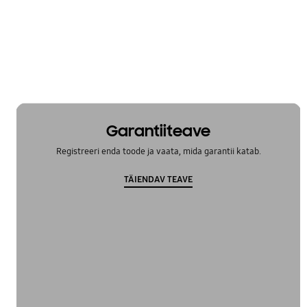
Toide
Võrk
OT_Others
Garantiiteave
Registreeri enda toode ja vaata, mida garantii katab.
TÄIENDAV TEAVE