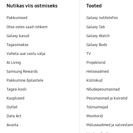
Nutikas viis ostmiseks
Tooted
Pakkumised
Galaxy nutitelefon
Otse ostes saad rohkem
Galaxy Tab
Galaxy kasud
Galaxy Watch
Tagasimakse
Galaxy Buds
Vaheta uue vastu välja
TV
AI Living
Projektorid
Samsung Rewards
Heliseadmed
Pakkumine õpilastele
Külmikud
Tagasi kooli
Nõudepesumasinad
Kauplused
Pesumasinad ja kuivatid
Outlet
Tolmuimejad
Data Act
Monitorid
Avasta
Mäluseadmed ja salvestam