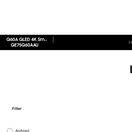
Q60A QLED 4K Smart TV (2021)
L
QE75Q60AAU
Filter
Andmed