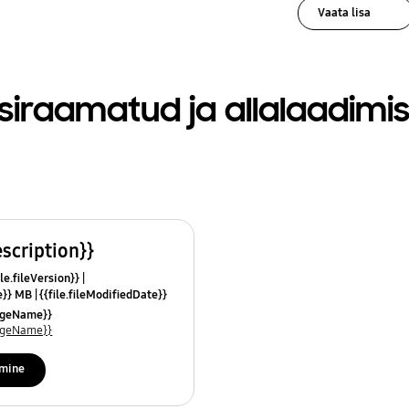
Vaata lisa
siraamatud ja allalaadimi
escription}}
le.fileVersion}}
ze}} MB
{{file.fileModifiedDate}}
mes}}
uageName}}
uageName}}
imine