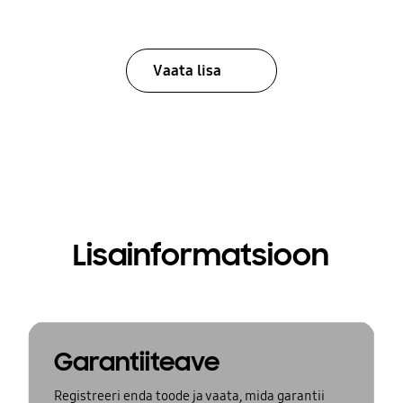
Vaata lisa
Lisainformatsioon
Garantiiteave
Registreeri enda toode ja vaata, mida garantii