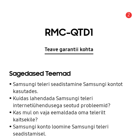
2
Hoiatus
RMC-QTD1
Teave garantii kohta
Sagedased Teemad
Samsungi teleri seadistamine Samsungi kontot
kasutades.
Kuidas lahendada Samsungi teleri
internetiühendusega seotud probleemid?
Kas mul on vaja eemaldada oma telerilt
kaitsekile?
Samsungi konto loomine Samsungi teleri
seadistamisel.