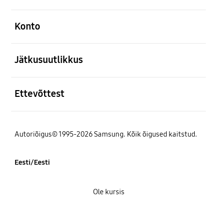
avatud
Konto
avatud
Jätkusuutlikkus
avatud
Ettevõttest
Autoriõigus© 1995-2026 Samsung. Kõik õigused kaitstud.
Eesti/Eesti
Ole kursis