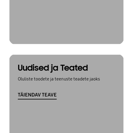
Uudised ja Teated
Oluliste toodete ja teenuste teadete jaoks
TÄIENDAV TEAVE