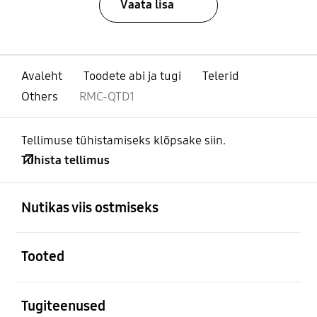
Vaata lisa
Avaleht
Toodete abi ja tugi
Telerid
Others
RMC-QTD1
Tellimuse tühistamiseks klõpsake siin.
Tühista tellimus
avatud
Footer Navigation
Nutikas viis ostmiseks
avatud
Tooted
avatud
Tugiteenused