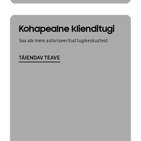
Kohapealne klienditugi
Saa abi meie autoriseeritud tugikeskustest
TÄIENDAV TEAVE