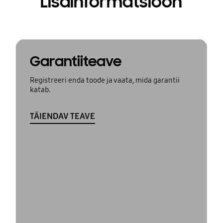
Lisainformatsioon
Garantiiteave
Registreeri enda toode ja vaata, mida garantii
katab.
TÄIENDAV TEAVE