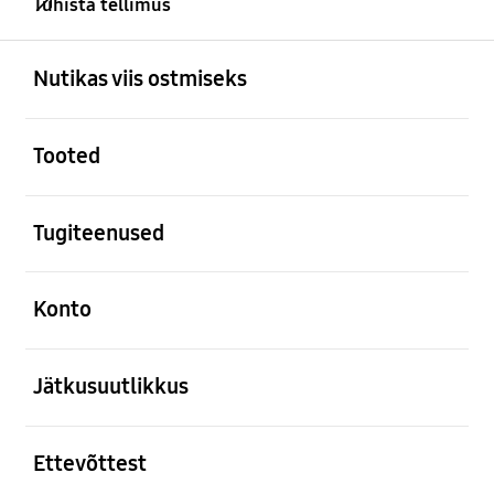
Tühista tellimus
avatud
Footer Navigation
Nutikas viis ostmiseks
avatud
Tooted
avatud
Tugiteenused
avatud
Konto
avatud
Jätkusuutlikkus
avatud
Ettevõttest