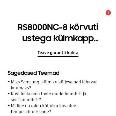
1
Hoiatus
RS8000NC-8 kõrvuti
ustega külmkapp
SpaceMax™
Teave garantii kohta
Tehnoloogiaga
Sagedased Teemad
Miks Samsungi külmiku küljeseinad lähevad
kuumaks?
Kust leida oma toote mudelinumbrit ja
seerianumbrit?
Milline on minu külmiku ideaalne
temperatuuriseade?