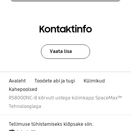
Kontaktinfo
Vaata lisa
Avaleht
Toodete abi ja tugi
Külmikud
Kahepoolsed
RS8000NC-8 kõrvuti ustega külmkapp SpaceMax™
Tehnoloogiaga
Tellimuse tühistamiseks klõpsake siin.