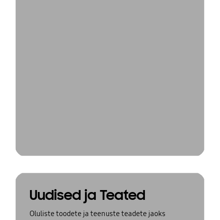
Uudised ja Teated
Oluliste toodete ja teenuste teadete jaoks