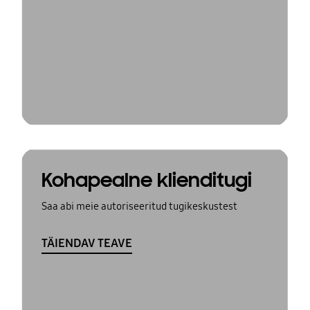
Kohapealne klienditugi
Saa abi meie autoriseeritud tugikeskustest
TÄIENDAV TEAVE