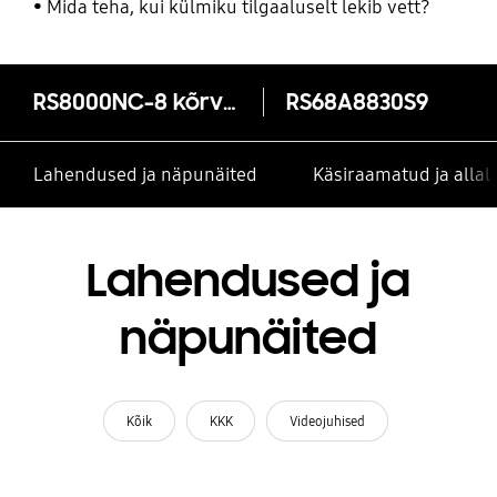
Mida teha, kui külmiku tilgaaluselt lekib vett?
RS8000NC-8 kõrvuti ustega külmkapp SpaceMax™ Tehnoloogiaga
RS68A8830S9
Lahendused ja näpunäited
Käsiraamatud ja alla
Lahendused ja
näpunäited
Kõik
KKK
Videojuhised