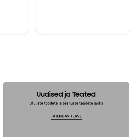
Uudised ja Teated
Oluliste toodete ja teenuste teadete jaoks
TÄIENDAV TEAVE