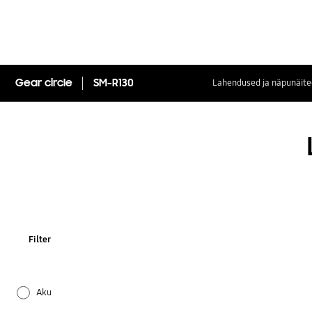
Gear circle
SM-R130
Lahendused ja näpunäite
Filter
Aku