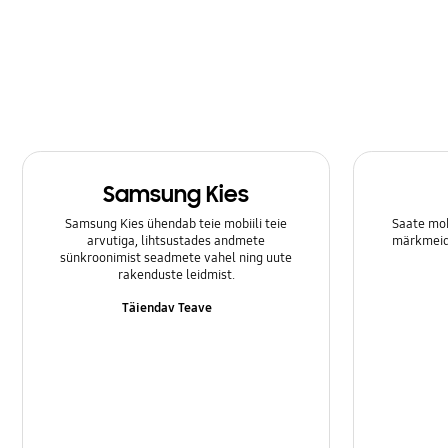
Toide
Võrk ja WiFi
Samsung Kies
Samsung Kies ühendab teie mobiili teie
Saate mob
arvutiga, lihtsustades andmete
märkmeid 
sünkroonimist seadmete vahel ning uute
rakenduste leidmist.
Täiendav Teave