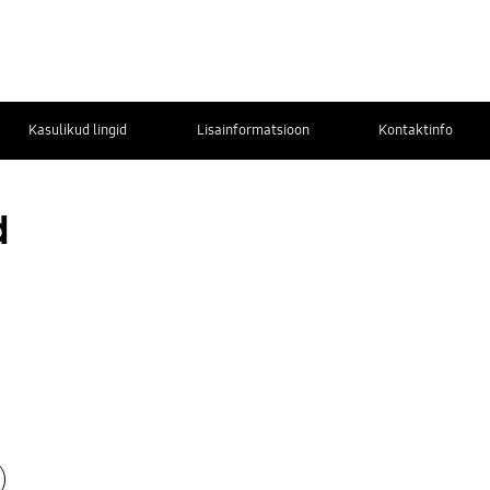
Kasulikud lingid
Lisainformatsioon
Kontaktinfo
d