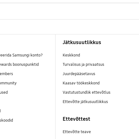
Jätkusuutlikkus
reerida Samsungi konto?
Keskkond
wards boonuspunktid
Turvalisus ja privaatsus
embers
Juurdepääsetavus
ommunity
Kaasav töökeskkond
mused
Vastutustundlik ettevõtlus
Ettevõtte jätkusuutlikkus
d
Ettevõttest
skoodid
Ettevõtte teave