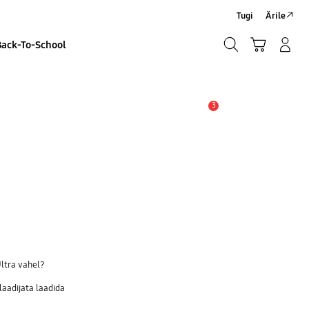
Tugi
Ärile
Otsi
Ostukäru
Sisselogimine/Registreeru
Back-To-School
Otsi
3
Hoiatus
ltra vahel?
laadijata laadida