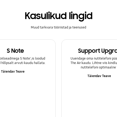
Kasulikud lingid
Muud tarkvara tööriistad ja teenused
S Note
Support Upgr
iilseadmega S Note';is loodud
Uuendage oma nutitelefoni püs
hõlpsalt arvuti kaudu hallata.
The Air kaudu. Lihtne viis kind
nutitelefoni optimaalne 
Täiendav Teave
Täiendav Teave