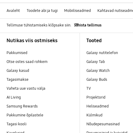
Avaleht
Toodete abi ja tugi
Mobiiliseadmed
Kahtavad nutiseadm
Tellimuse tühistamiseks klõpsake siin.
Tühista tellimus
Footer Navigation
Nutikas viis ostmiseks
Tooted
Pakkumised
Galaxy nutitelefon
Otse ostes saad rohkem
Galaxy Tab
Galaxy kasud
Galaxy Watch
Tagasimakse
Galaxy Buds
Vaheta uue vastu välja
TV
AI Living
Projektorid
Samsung Rewards
Heliseadmed
Pakkumine õpilastele
Külmikud
Tagasi kooli
Nõudepesumasinad