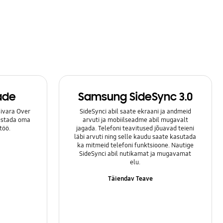
ade
Samsung SideSync 3.0
ivara Over
SideSynci abil saate ekraani ja andmeid
lustada oma
arvuti ja mobiilseadme abil mugavalt
töö.
jagada. Telefoni teavitused jõuavad teieni
läbi arvuti ning selle kaudu saate kasutada
ka mitmeid telefoni funktsioone. Nautige
SideSynci abil nutikamat ja mugavamat
elu.
Täiendav Teave