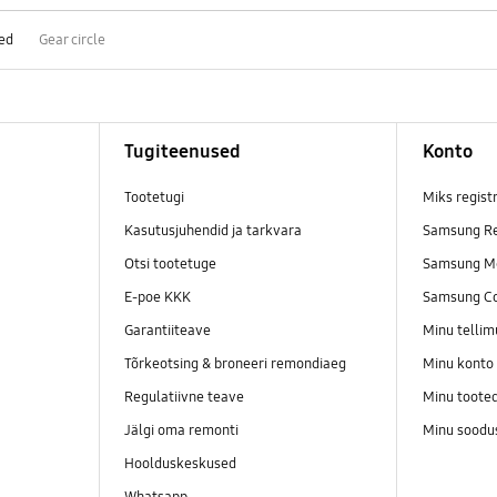
ed
Gear circle
Tugiteenused
Konto
Tootetugi
Miks regist
Kasutusjuhendid ja tarkvara
Samsung Re
Otsi tootetuge
Samsung M
E-poe KKK
Samsung C
Garantiiteave
Minu telli
Tõrkeotsing & broneeri remondiaeg
Minu konto
Regulatiivne teave
Minu toote
Jälgi oma remonti
Minu soodu
Hoolduskeskused