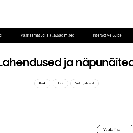
d
Käsiraamatud ja allalaadimised
Interactive Guide
Lahendused ja näpunäite
Kõik
KKK
Videojuhised
Vaata lisa