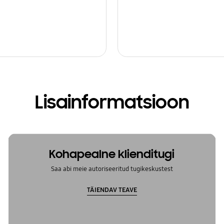
Lisainformatsioon
Kohapealne klienditugi
Saa abi meie autoriseeritud tugikeskustest
TÄIENDAV TEAVE