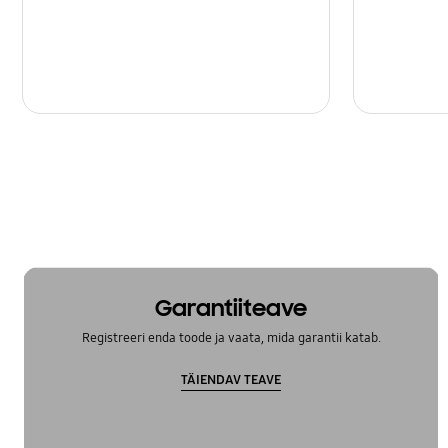
Garantiiteave
Registreeri enda toode ja vaata, mida garantii katab.
TÄIENDAV TEAVE