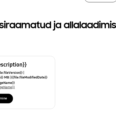
siraamatud ja allalaadimi
escription}}
le.fileVersion}}
ze}} MB
{{file.fileModifiedDate}}
mes}}
uageName}}
uageName}}
imine