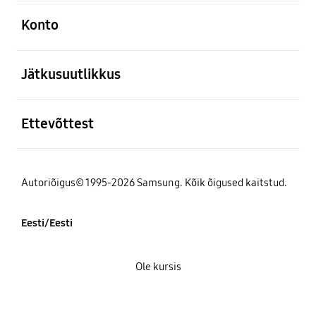
avatud
Konto
avatud
Jätkusuutlikkus
avatud
Ettevõttest
Autoriõigus© 1995-2026 Samsung. Kõik õigused kaitstud.
Eesti/Eesti
Ole kursis