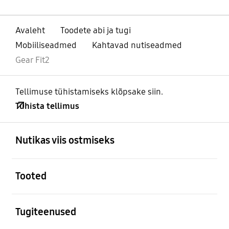
Avaleht
Toodete abi ja tugi
Mobiiliseadmed
Kahtavad nutiseadmed
Gear Fit2
Tellimuse tühistamiseks klõpsake siin.
Tühista tellimus
avatud
Footer Navigation
Nutikas viis ostmiseks
avatud
Tooted
avatud
Tugiteenused