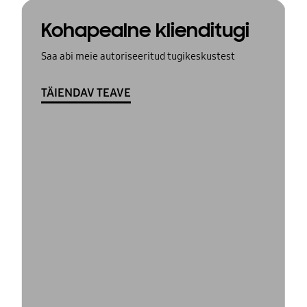
Kohapealne klienditugi
Saa abi meie autoriseeritud tugikeskustest
TÄIENDAV TEAVE