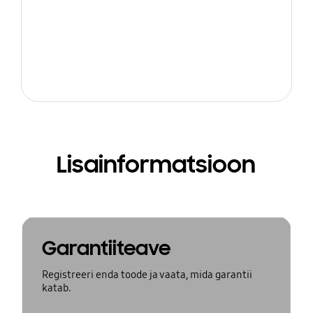
Lisainformatsioon
Garantiiteave
Registreeri enda toode ja vaata, mida garantii
katab.