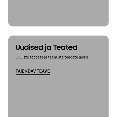
Uudised ja Teated
Oluliste toodete ja teenuste teadete jaoks
TÄIENDAV TEAVE