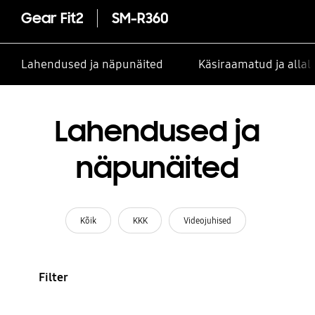
Gear Fit2
SM-R360
Lahendused ja näpunäited
Käsiraamatud ja alla
Lahendused ja
näpunäited
Kõik
KKK
Videojuhised
Filter