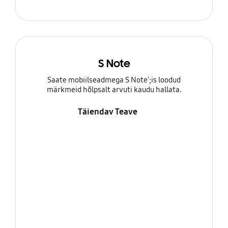
S Note
Saate mobiilseadmega S Note';is loodud
märkmeid hõlpsalt arvuti kaudu hallata.
Täiendav Teave