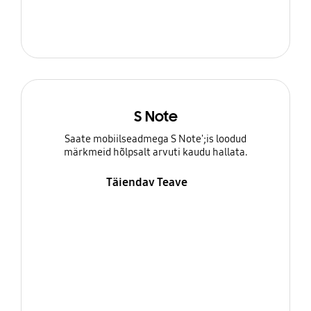
S Note
Saate mobiilseadmega S Note';is loodud
märkmeid hõlpsalt arvuti kaudu hallata.
Täiendav Teave