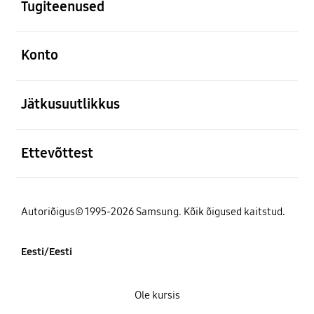
Tugiteenused
avatud
Konto
avatud
Jätkusuutlikkus
avatud
Ettevõttest
Autoriõigus© 1995-2026 Samsung. Kõik õigused kaitstud.
Eesti/Eesti
Ole kursis