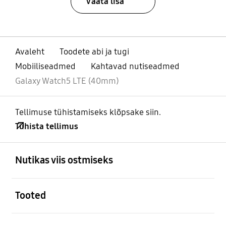
Vaata lisa
Avaleht
Toodete abi ja tugi
Mobiiliseadmed
Kahtavad nutiseadmed
Galaxy Watch5 LTE (40mm)
Tellimuse tühistamiseks klõpsake siin.
Tühista tellimus
avatud
Footer Navigation
Nutikas viis ostmiseks
avatud
Tooted
avatud