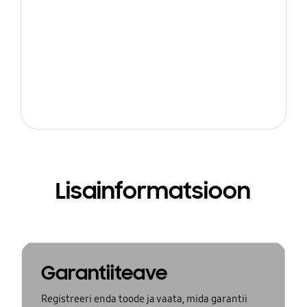
Lisainformatsioon
Garantiiteave
Registreeri enda toode ja vaata, mida garantii