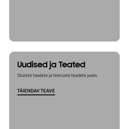
Uudised ja Teated
Oluliste toodete ja teenuste teadete jaoks
TÄIENDAV TEAVE