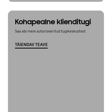
Kohapealne klienditugi
Saa abi meie autoriseeritud tugikeskustest
TÄIENDAV TEAVE