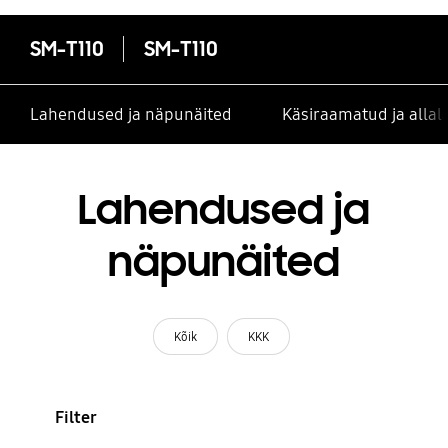
SM-T110
SM-T110
Lahendused ja näpunäited
Käsiraamatud ja alla
Lahendused ja
näpunäited
Kõik
KKK
Filter