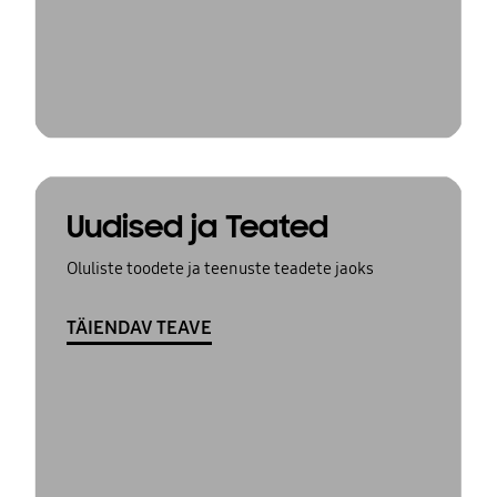
Uudised ja Teated
Oluliste toodete ja teenuste teadete jaoks
TÄIENDAV TEAVE