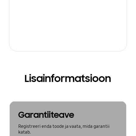
Lisainformatsioon
Garantiiteave
Registreeri enda toode ja vaata, mida garantii
katab.