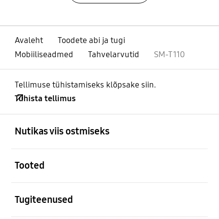
Avaleht
Toodete abi ja tugi
Mobiiliseadmed
Tahvelarvutid
SM-T110
Tellimuse tühistamiseks klõpsake siin.
Tühista tellimus
avatud
Footer Navigation
Nutikas viis ostmiseks
avatud
Tooted
avatud
Tugiteenused
avatud