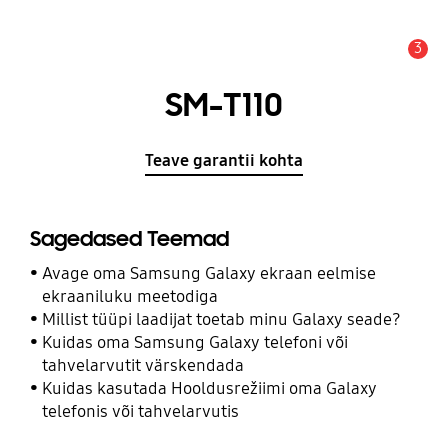
3
Hoiatus
SM-T110
Teave garantii kohta
Sagedased Teemad
Avage oma Samsung Galaxy ekraan eelmise
ekraaniluku meetodiga
Millist tüüpi laadijat toetab minu Galaxy seade?
Kuidas oma Samsung Galaxy telefoni või
tahvelarvutit värskendada
Kuidas kasutada Hooldusrežiimi oma Galaxy
telefonis või tahvelarvutis