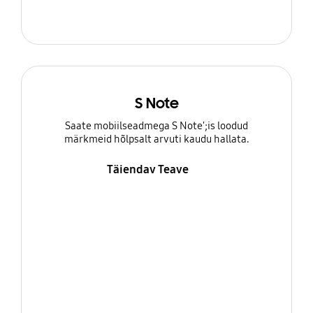
S Note
Saate mobiilseadmega S Note';is loodud
märkmeid hõlpsalt arvuti kaudu hallata.
Täiendav Teave