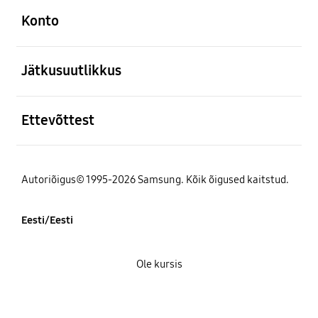
Konto
avatud
Jätkusuutlikkus
avatud
Ettevõttest
Autoriõigus© 1995-2026 Samsung. Kõik õigused kaitstud.
Eesti/Eesti
Ole kursis