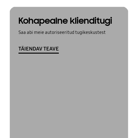
Kohapealne klienditugi
Saa abi meie autoriseeritud tugikeskustest
TÄIENDAV TEAVE