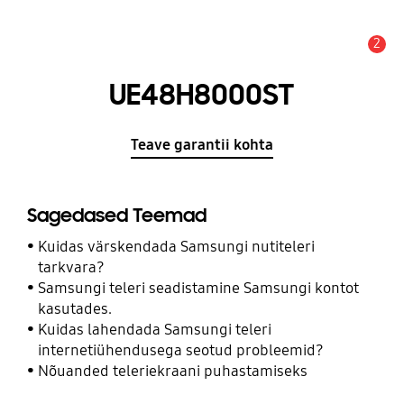
2
Hoiatus
UE48H8000ST
Teave garantii kohta
Sagedased Teemad
Kuidas värskendada Samsungi nutiteleri
tarkvara?
Samsungi teleri seadistamine Samsungi kontot
kasutades.
Kuidas lahendada Samsungi teleri
internetiühendusega seotud probleemid?
Nõuanded teleriekraani puhastamiseks