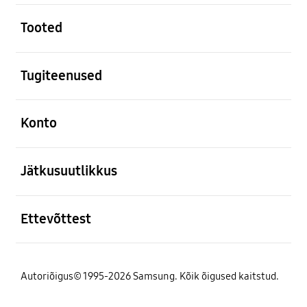
avatud
Tooted
avatud
Tugiteenused
avatud
Konto
avatud
Jätkusuutlikkus
avatud
Ettevõttest
Autoriõigus© 1995-2026 Samsung. Kõik õigused kaitstud.