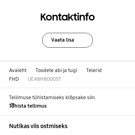
Kontaktinfo
Vaata lisa
Avaleht
Toodete abi ja tugi
Telerid
FHD
UE48H8000ST
Tellimuse tühistamiseks klõpsake siin.
Tühista tellimus
avatud
Footer Navigation
Nutikas viis ostmiseks