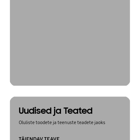
Uudised ja Teated
Oluliste toodete ja teenuste teadete jaoks
TÄIENDAV TEAVE