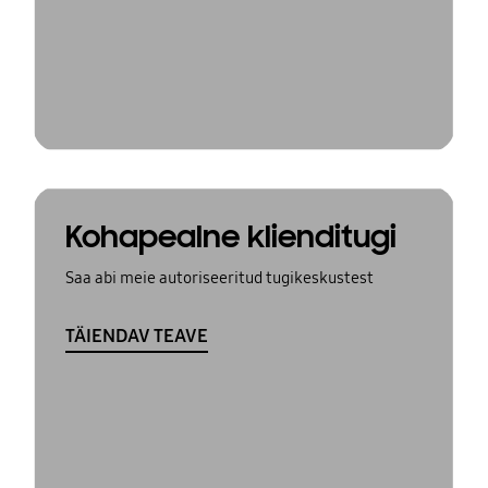
Kohapealne klienditugi
Saa abi meie autoriseeritud tugikeskustest
TÄIENDAV TEAVE