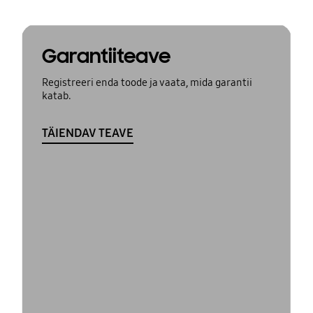
Garantiiteave
Registreeri enda toode ja vaata, mida garantii
katab.
TÄIENDAV TEAVE