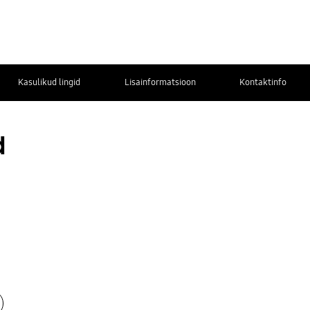
Kasulikud lingid
Lisainformatsioon
Kontaktinfo
d