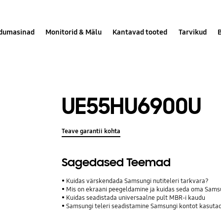
dumasinad
Monitorid & Mälu
Kantavad tooted
Tarvikud
UE55HU6900U
Teave garantii kohta
Sagedased Teemad
Kuidas värskendada Samsungi nutiteleri tarkvara?
Mis on ekraani peegeldamine ja kuidas seda oma Samsu
Kuidas seadistada universaalne pult MBR-i kaudu
Samsungi teleri seadistamine Samsungi kontot kasuta