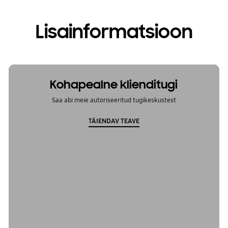
Lisainformatsioon
Kohapealne klienditugi
Saa abi meie autoriseeritud tugikeskustest
TÄIENDAV TEAVE