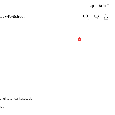
Tugi
Ärile
Otsi
Ostukäru
Sisselogimine/Registreeru
Back-To-School
Otsi
2
Hoiatus
ngi teleriga kasutada
des.