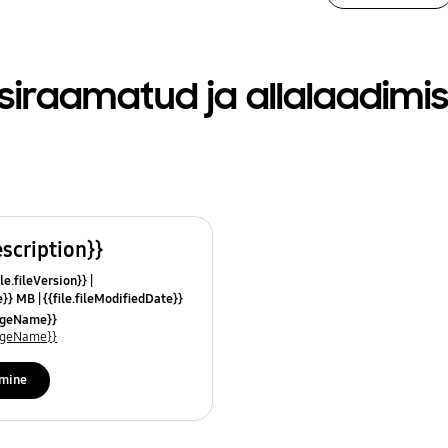
siraamatud ja allalaadimi
escription}}
le.fileVersion}}
ze}} MB
{{file.fileModifiedDate}}
mes}}
uageName}}
uageName}}
imine