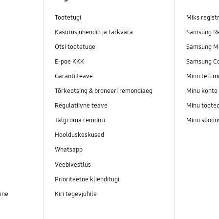
Tootetugi
Miks regist
Kasutusjuhendid ja tarkvara
Samsung Re
Otsi tootetuge
Samsung M
E-poe KKK
Samsung C
Garantiiteave
Minu telli
Tõrkeotsing & broneeri remondiaeg
Minu konto
Regulatiivne teave
Minu toote
Jälgi oma remonti
Minu soodu
Hoolduskeskused
Whatsapp
Veebivestlus
Prioriteetne klienditugi
ine
Kiri tegevjuhile