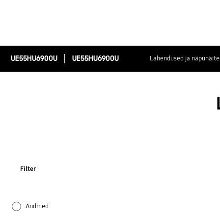
UE55HU6900U
UE55HU6900U
Lahendused ja näpunäite
Filter
Andmed