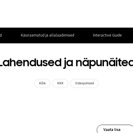
d
Käsiraamatud ja allalaadimised
Interactive Guide
Lahendused ja näpunäite
Kõik
KKK
Videojuhised
Vaata lisa