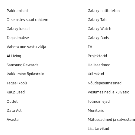
Pakkumised
Galaxy nutitelefon
Otse ostes saad rohkem
Galaxy Tab
Galaxy kasud
Galaxy Watch
Tagasimakse
Galaxy Buds
Vaheta uue vastu välja
TV
AI Living
Projektorid
Samsung Rewards
Heliseadmed
Pakkumine õpilastele
Külmikud
Tagasi kooli
Nõudepesumasinad
Kauplused
Pesumasinad ja kuivatid
Outlet
Tolmuimejad
Data Act
Monitorid
Avasta
Mäluseadmed ja salvestam
Lisatarvikud