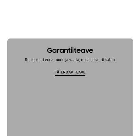
OT_Others
Garantiiteave
Registreeri enda toode ja vaata, mida garantii katab.
TÄIENDAV TEAVE