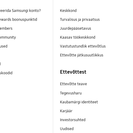
reerida Samsungi konto?
Keskkond
wards boonuspunktid
Turvalisus ja privaatsus
embers
Juurdepääsetavus
ommunity
Kaasav töökeskkond
mused
Vastutustundlik ettevõtlus
Ettevõtte jätkusuutlikkus
d
Ettevõttest
skoodid
Ettevõtte teave
Tegevusharu
Kaubamärgi identiteet
Karjäär
Investorsuhted
Uudised