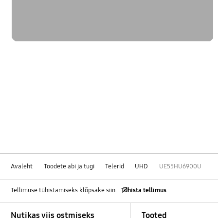
Avaleht
Toodete abi ja tugi
Telerid
UHD
UE55HU6900U
Tellimuse tühistamiseks klõpsake siin.
Tühista tellimus
Footer Navigation
Nutikas viis ostmiseks
Tooted