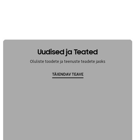
Uudised ja Teated
Oluliste toodete ja teenuste teadete jaoks
TÄIENDAV TEAVE