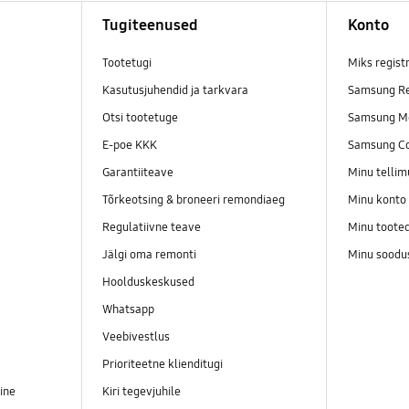
Tugiteenused
Konto
Tootetugi
Miks regist
Kasutusjuhendid ja tarkvara
Samsung Re
Otsi tootetuge
Samsung M
E-poe KKK
Samsung C
Garantiiteave
Minu telli
Tõrkeotsing & broneeri remondiaeg
Minu konto
Regulatiivne teave
Minu toote
Jälgi oma remonti
Minu soodu
Hoolduskeskused
Whatsapp
Veebivestlus
Prioriteetne klienditugi
ine
Kiri tegevjuhile