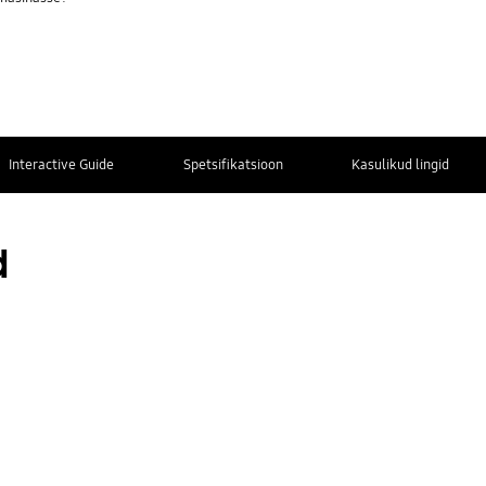
Interactive Guide
Spetsifikatsioon
Kasulikud lingid
Lisainformatsioon
Kontaktinfo
d