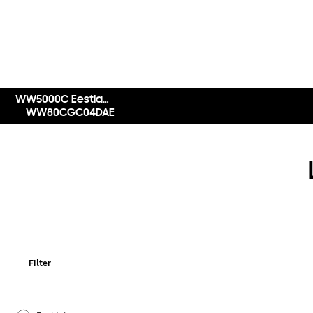
WW5000C Eestlaetav pesumasin Ecobubble™ funktsiooniga
WW80CGC04DAE
Filter