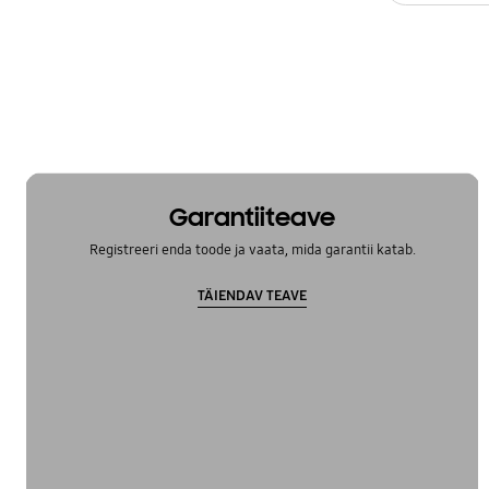
Toide
Veateade
WM_Muud
OT_Others
Garantiiteave
Registreeri enda toode ja vaata, mida garantii katab.
TÄIENDAV TEAVE