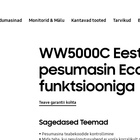
dumasinad
Monitorid & Mälu
Kantavad tooted
Tarvikud
WW5000C Eest
pesumasin Ec
funktsiooniga
Teave garantii kohta
Sagedased Teemad
Pesumasina teabekoodide kontrollimine
Mida teha, kui pesuloputusvahend ei voola korralikult