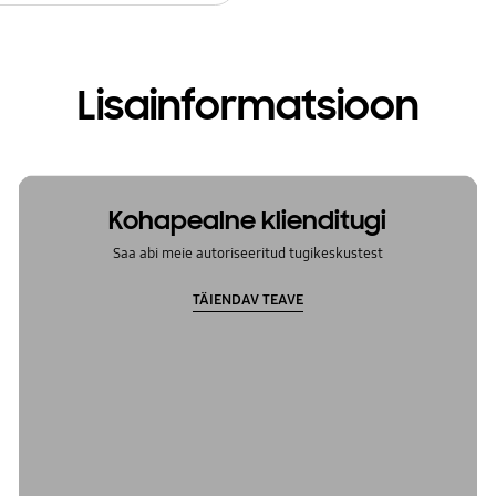
Lisainformatsioon
Kohapealne klienditugi
Saa abi meie autoriseeritud tugikeskustest
TÄIENDAV TEAVE