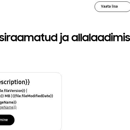
Vaata lisa
siraamatud ja allalaadimi
escription}}
le.fileVersion}}
ze}} MB
{{file.fileModifiedDate}}
mes}}
uageName}}
uageName}}
imine