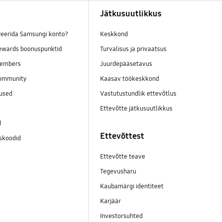
Jätkusuutlikkus
reerida Samsungi konto?
Keskkond
wards boonuspunktid
Turvalisus ja privaatsus
embers
Juurdepääsetavus
ommunity
Kaasav töökeskkond
mused
Vastutustundlik ettevõtlus
Ettevõtte jätkusuutlikkus
d
Ettevõttest
skoodid
Ettevõtte teave
Tegevusharu
Kaubamärgi identiteet
Karjäär
Investorsuhted