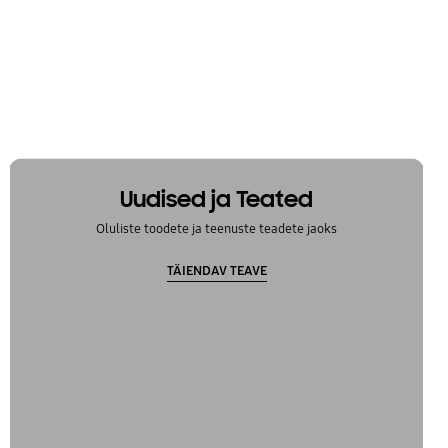
Uudised ja Teated
Oluliste toodete ja teenuste teadete jaoks
TÄIENDAV TEAVE