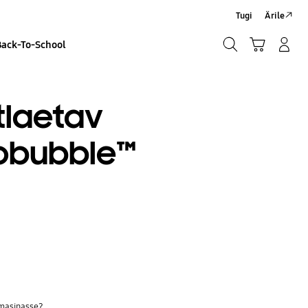
Tugi
Ärile
Otsi
Ostukäru
Sisselogimine/Registreeru
Back-To-School
Otsi
laetav
obubble™
 masinasse?