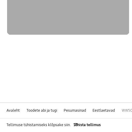
Avaleht
Toodete abi ja tugi
Pesumasinad
Eestlaetavad
WW500
Tellimuse tühistamiseks klõpsake siin.
Tühista tellimus