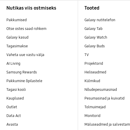
Footer Navigation
Nutikas viis ostmiseks
Tooted
Pakkumised
Galaxy nutitelefon
Otse ostes saad rohkem
Galaxy Tab
Galaxy kasud
Galaxy Watch
Tagasimakse
Galaxy Buds
Vaheta uue vastu välja
TV
AI Living
Projektorid
Samsung Rewards
Heliseadmed
Pakkumine õpilastele
Külmikud
Tagasi kooli
Nõudepesumasinad
Kauplused
Pesumasinad ja kuivatid
Outlet
Tolmuimejad
Data Act
Monitorid
Avasta
Mäluseadmed ja salvestam