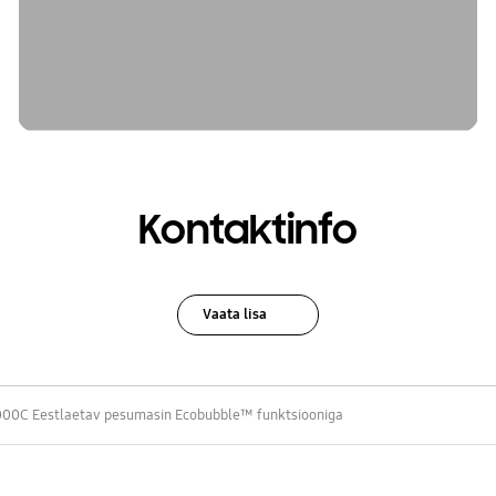
Kontaktinfo
Vaata lisa
0C Eestlaetav pesumasin Ecobubble™ funktsiooniga