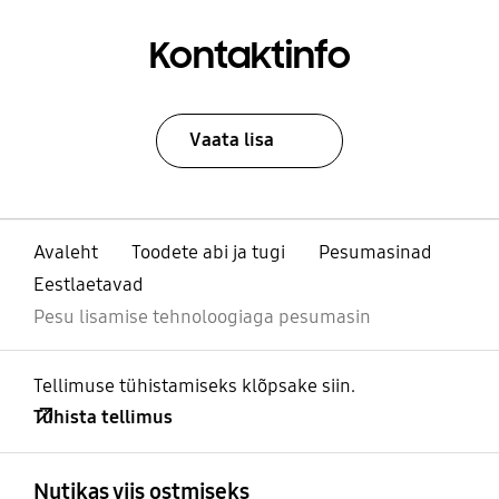
Kontaktinfo
Vaata lisa
Avaleht
Toodete abi ja tugi
Pesumasinad
Eestlaetavad
Pesu lisamise tehnoloogiaga pesumasin
Tellimuse tühistamiseks klõpsake siin.
Tühista tellimus
avatud
Footer Navigation
Nutikas viis ostmiseks