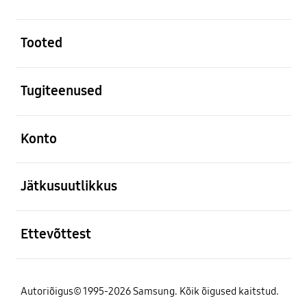
avatud
Tooted
avatud
Tugiteenused
avatud
Konto
avatud
Jätkusuutlikkus
avatud
Ettevõttest
Autoriõigus© 1995-2026 Samsung. Kõik õigused kaitstud.