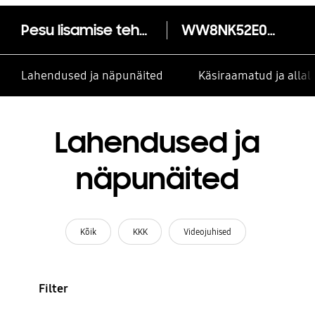
Pesu lisamise tehnoloogiaga pesumasin
WW8NK52E0VW
Lahendused ja näpunäited
Käsiraamatud ja alla
Lahendused ja
näpunäited
Kõik
KKK
Videojuhised
Filter