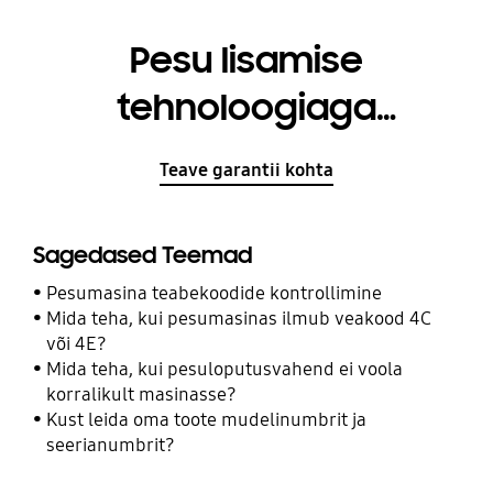
Pesu lisamise
tehnoloogiaga
pesumasin
Teave garantii kohta
Sagedased Teemad
Pesumasina teabekoodide kontrollimine
Mida teha, kui pesumasinas ilmub veakood 4C
või 4E?
Mida teha, kui pesuloputusvahend ei voola
korralikult masinasse?
Kust leida oma toote mudelinumbrit ja
seerianumbrit?