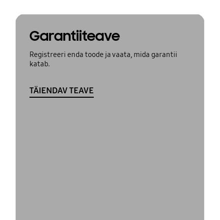
Garantiiteave
Registreeri enda toode ja vaata, mida garantii
katab.
TÄIENDAV TEAVE