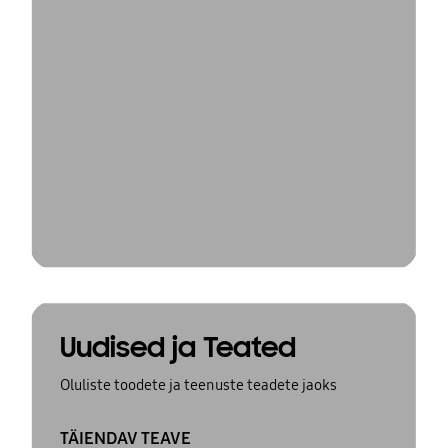
Uudised ja Teated
Oluliste toodete ja teenuste teadete jaoks
TÄIENDAV TEAVE