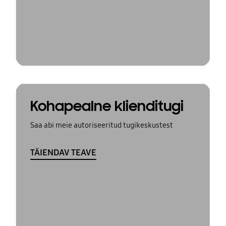
Kohapealne klienditugi
Saa abi meie autoriseeritud tugikeskustest
TÄIENDAV TEAVE