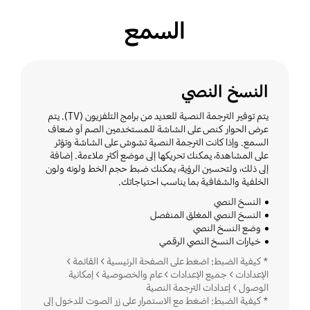
السمع
النسخ النصي
يتم توفير الترجمة النصية للعديد من برامج التلفزيون (TV). يتم
عرض الحوار كنص على الشاشة للمستخدمين الصم أو ضعاف
السمع. وإذا كانت الترجمة النصية تشوش على الشاشة وتؤثر
على المشاهدة، يمكنك تحريكها إلى موضع أكثر ملاءمة. إضافة
إلى ذلك، ولتحسين الرؤية، يمكنك ضبط حجم الخط ولونه ولون
الخلفية والشفافية بما يناسب احتياجاتك.
النسخ النصي
النسخ النصي المغلق المنفصل
وضع النسخ النصي
خيارات النسخ النصي الرقمي
* كيفية الضبط: اضغط على الصفحة الرئيسية > القائمة >
الإعدادات > جميع الإعدادات > عام والخصوصية > إمكانية
الوصول > إعدادات الترجمة النصية
* كيفية الضبط: اضغط مع الاستمرار على زر الصوت للدخول إلى