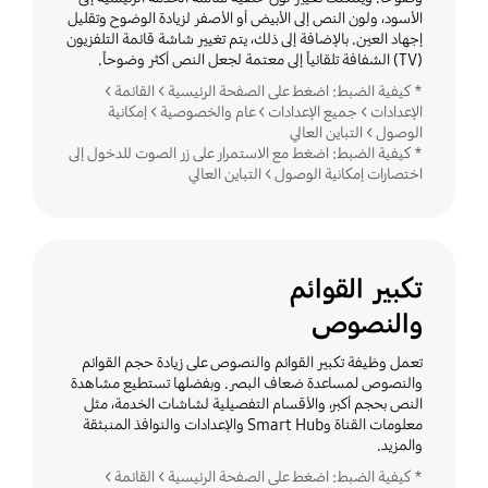
الأسود، ولون النص إلى الأبيض أو الأصفر لزيادة الوضوح وتقليل
إجهاد العين. بالإضافة إلى ذلك، يتم تغيير شاشة قائمة التلفزيون
(TV) الشفافة تلقائياً إلى معتمة لجعل النص أكثر وضوحاً.
* كيفية الضبط: اضغط على الصفحة الرئيسية > القائمة >
الإعدادات > جميع الإعدادات > عام والخصوصية > إمكانية
الوصول > التباين العالي
* كيفية الضبط: اضغط مع الاستمرار على زر الصوت للدخول إلى
اختصارات إمكانية الوصول > التباين العالي
تكبير القوائم
والنصوص
تعمل وظيفة تكبير القوائم والنصوص على زيادة حجم القوائم
والنصوص لمساعدة ضعاف البصر. وبفضلها تستطيع مشاهدة
النص بحجم أكبر، والأقسام التفصيلية لشاشات الخدمة، مثل
معلومات القناة وSmart Hub والإعدادات والنوافذ المنبثقة
والمزيد.
* كيفية الضبط: اضغط على الصفحة الرئيسية > القائمة >