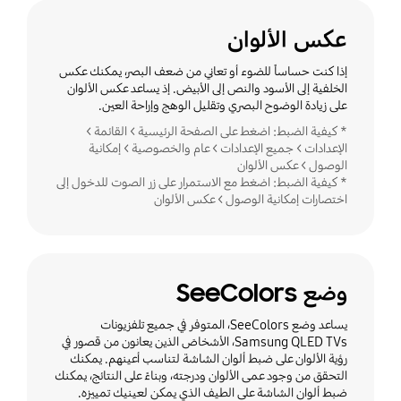
عكس الألوان
إذا كنت حساساً للضوء أو تعاني من ضعف البصر، يمكنك عكس
الخلفية إلى الأسود والنص إلى الأبيض. إذ يساعد عكس الألوان
على زيادة الوضوح البصري وتقليل الوهج وإراحة العين.
* كيفية الضبط: اضغط على الصفحة الرئيسية > القائمة >
الإعدادات > جميع الإعدادات > عام والخصوصية > إمكانية
الوصول > عكس الألوان
* كيفية الضبط: اضغط مع الاستمرار على زر الصوت للدخول إلى
اختصارات إمكانية الوصول > عكس الألوان
وضع SeeColors
يساعد وضع SeeColors، المتوفر في جميع تلفزيونات
Samsung QLED TVs، الأشخاصَ الذين يعانون من قصور في
رؤية الألوان على ضبط ألوان الشاشة لتناسب أعينهم. يمكنك
التحقق من وجود عمى الألوان ودرجته، وبناءً على النتائج، يمكنك
ضبط ألوان الشاشة على الطيف الذي يمكن لعينيك تمييزه.