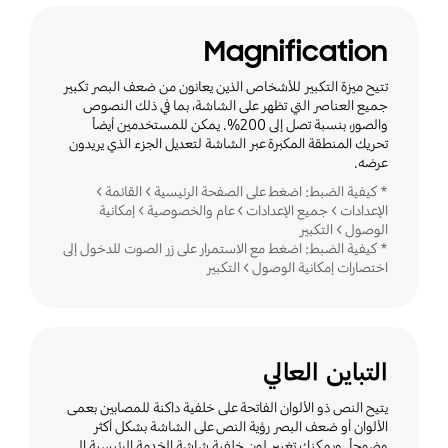
Magnification
تتيح ميزة التكبير للأشخاص الذين يعانون من ضعف البصر تكبير
جميع العناصر التي تظهر على الشاشة، بما في ذلك النصوص
والصور، بنسبة تصل إلى 200%. يمكن للمستخدمين أيضاً
تحريك المنطقة المكبرة عبر الشاشة لتعديل الجزء الذي يريدون
عرضه.
* كيفية الضبط: اضغط على الصفحة الرئيسية > القائمة >
الإعدادات > جميع الإعدادات > عام والخصوصية > إمكانية
الوصول > التكبير
* كيفية الضبط: اضغط مع الاستمرار على زر الصوت للدخول إلى
اختصارات إمكانية الوصول > التكبير
التباين العالي
يتيح النص ذو الألوان الفاتحة على خلفية داكنة للمصابين بعمى
الألوان أو ضعف البصر رؤية النص على الشاشة بشكل أكثر
وضوحاً. ويمكنك تغيير لون خلفية شاشة الخدمة الرئيسية إلى