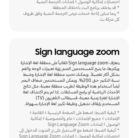
اختصارات إمكانية الوصول > إعدادات الترجمة النصية
* قد يختلف برنامج البث باختلاف المنطقة
* ربما تتباين إتاحة خدمات عرض الترجمة النصية وفق ظروف
كل شركة بث
Sign language zoom
يتعرَّف Sign language zoom تلقائياً على منطقة لغة الإشارة
ويكبرها، ما يتيح للمستخدمين الصم رؤية تعبيرات الوجه والفم
بشكل أكثر تفصيلاً. ويمكنك تحديد منطقة لغة الإشارة وضبط
نسبة التكبير حتى 200%. ويمكن للمستخدمين ضعاف البصر
أيضاً استخدام هذه الوظيفة لتقريب منطقة معينة، مثل نتائج
الأحداث الرياضية أو برامج المسابقات. إذا لم يتم اكتشاف لغة
الإشارة لفترة زمنية معينة، فسيطالب التلفزيون (TV)
المستخدم بإيقاف تشغيل وظيفة تكبير لغة الإشارة بسهولة.
* كيفية الضبط: اضغط على الصفحة الرئيسية > القائمة >
الإعدادات > جميع الإعدادات > عام والخصوصية > إمكانية
الوصول > إعدادات Sign Language Zoom
* كيفية الضبط: اضغط مع الاستمرار على زر الصوت للدخول إلى
اختصارات إمكانية الوصول > إعدادات Sign Language Zoom