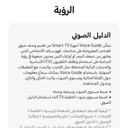
الرؤية
الدليل الصوتي
يمكّن Voice Guide أجهزة Smart TV من تقديم وصف صوتي
للعناصر المعروضة على شاشتك. فهو يساعد الأشخاص الذين
يعانون من ضعف البصر أو أولئك الذين يجدون صعوبة في رؤية
الشاشة على استخدام وظائف التلفزيون (TV) الأساسية
والخدمات الذكية المختلفة، مثل الإنترنت والبحث مع التعليقات
الصوتية. باستخدام Voice Guide، يمكنك سماع معلومات
حول القناة الحالية ومستوى الصوت، والبث الحالي والتالي،
وجدول المشاهدة.
ضبط مستوى الصوت وسرعته وحدته
اضبط مستوى صوت الخلفية TV أثناء استخدام الدليل
الصوتي
* كيفية الضبط: اضغط على الصفحة الرئيسية > القائمة >
الإعدادات > جميع الإعدادات > عام والخصوصية > إمكانية
الوصول > الدليل الصوتي
* كيفية الضبط: اضغط مع الاستمرار على زر الصوت للدخول إلى