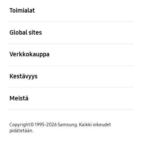
Toimialat
Avata
Global sites
Avata
Verkkokauppa
Avata
Kestävyys
Avata
Meistä
Copyright© 1995-2026 Samsung. Kaikki oikeudet
pidätetään.