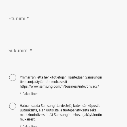
Etunimi
*
Pakollinen
Sukunimi
*
Pakollinen
Ymmärrän, että henkilötietojani käsitellään Samsungin
tietosuojakäytännön mukaisesti
https://www.samsung.com/fi/business/info/privacy/
* Pakollinen
Haluan saada Samsungilta viestejä, kuten sähköpostia
uutuuksista, alan uutisista ja tuotepäivityksistä sekä
markkinointiviestintää Samsungin tietosuojakäytännön
mukaisesti.
* Pakollinen