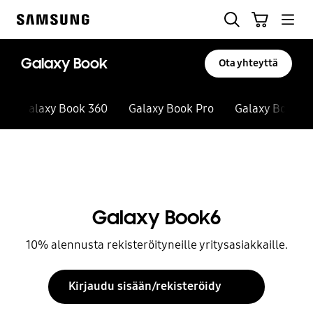
Skip
Haku
Ostoskori
to
Samsung
content
Galaxy Book
Ota yhteyttä
Galaxy Book 360
Galaxy Book Pro
Galaxy Book
Stop automatic slide show
Galaxy Book6
10% alennusta rekisteröityneille yritysasiakkaille.
Kirjaudu sisään/rekisteröidy