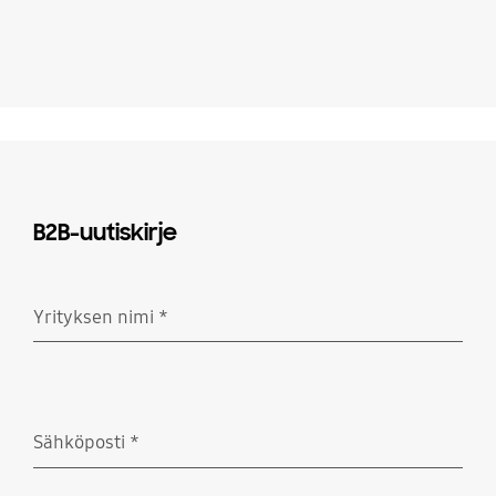
B2B-uutiskirje
Yrityksen nimi
*
Pakollinen
Sähköposti
*
Pakollinen