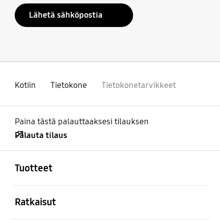
Lähetä sähköpostia
Kotiin
Tietokone
Tietokonetarvikkeet
Paina tästä palauttaaksesi tilauksen
Palauta tilaus
Avata
Footer Navigation
Tuotteet
Avata
Ratkaisut
Avata