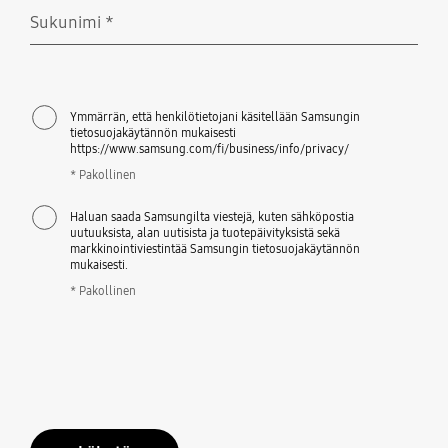
Sukunimi
*
Pakollinen
Ymmärrän, että henkilötietojani käsitellään Samsungin
tietosuojakäytännön mukaisesti
https://www.samsung.com/fi/business/info/privacy/
* Pakollinen
Haluan saada Samsungilta viestejä, kuten sähköpostia
uutuuksista, alan uutisista ja tuotepäivityksistä sekä
markkinointiviestintää Samsungin tietosuojakäytännön
mukaisesti.
* Pakollinen