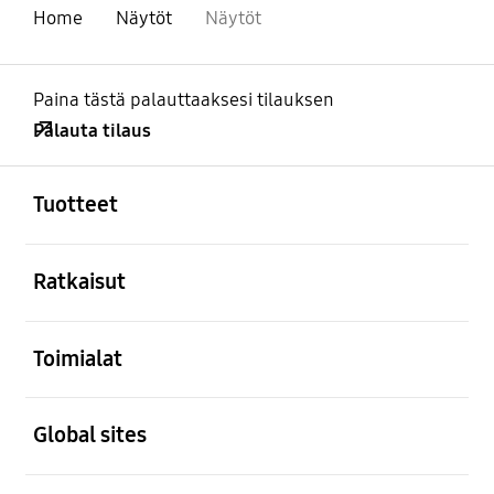
Home
Näytöt
Näytöt
Paina tästä palauttaaksesi tilauksen
Palauta tilaus
Avata
Footer Navigation
Tuotteet
Avata
Ratkaisut
Avata
Toimialat
Avata
Global sites
Avata