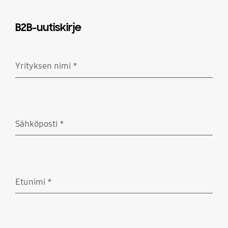
B2B-uutiskirje
Yrityksen nimi
*
Pakollinen
Sähköposti
*
Pakollinen
Etunimi
*
Pakollinen