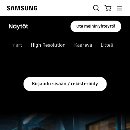
Skip
Haku
Ostoskori
to
Samsung
content
Näytöt
Ota meihin yhteyttä
Smart
High Resolution
Kaareva
Litteä
Kat
Lopeta automaattinen kuvaesitys
Kirjaudu sisään / rekisteröidy