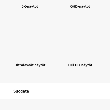
5K-näytöt
QHD-näytöt
Ultraleveät näytöt
Full HD-näytöt
Suodata
Sort
Filter Result