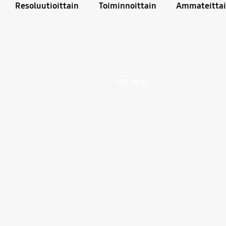
Resoluutioittain
Toiminnoittain
Ammateitta
4K UHD