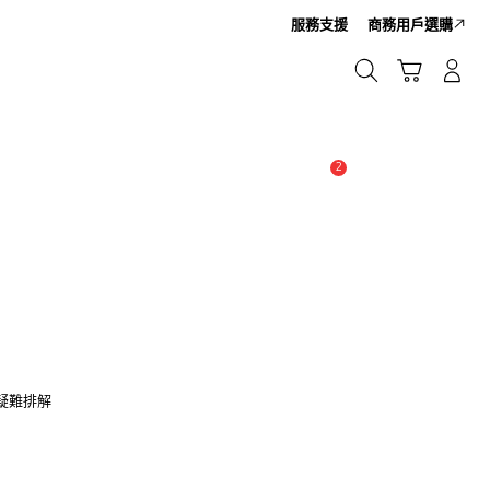
服務支援
商務用戶選購
Cart
搜尋
登入/註冊
搜尋
2
新聞與通知 :
提示
行疑難排解