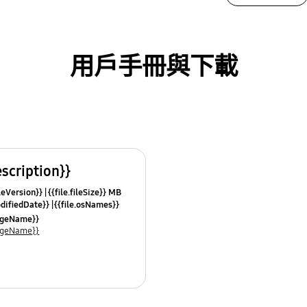
用戶手冊與下載
escription}}
leVersion}}
{{file.fileSize}} MB
odifiedDate}}
{{file.osNames}}
uageName}}
uageName}}