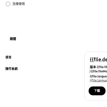
怎樣使用
網絡
篩選
语言
{{file.d
按此展開
版本 {{file.fi
操作系統
{{file.fileM
按此展開
{{file.lang
{{file.lang
下載