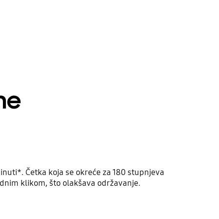
he
inuti*. Četka koja se okreće za 180 stupnjeva
ednim klikom, što olakšava održavanje.