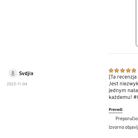
Svdjix
[Ta recenzj
Jest niezwyk
2023-11-04
jednym nała
każdemu! #
Prevedi
Preporučio
Izvorno objav