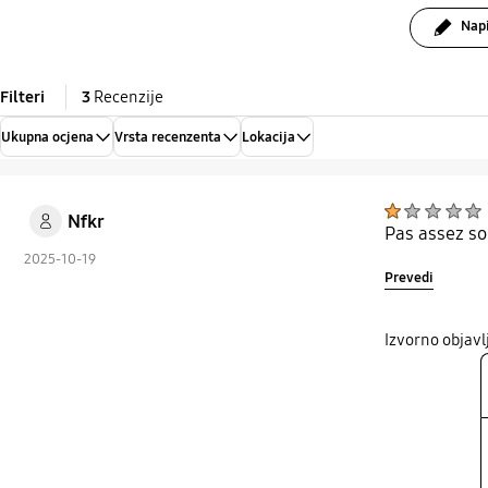
Napi
Filteri
3
Recenzije
Ukupna ocjena
Vrsta recenzenta
Lokacija
Nfkr
Pas assez so
2025-10-19
Prevedi
Izvorno objav