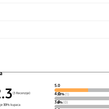
a
5.0
2.3
(3 Recenzije)
4.0
33%
(1)
3.0
0%
(0)
uje
33
% kupaca.