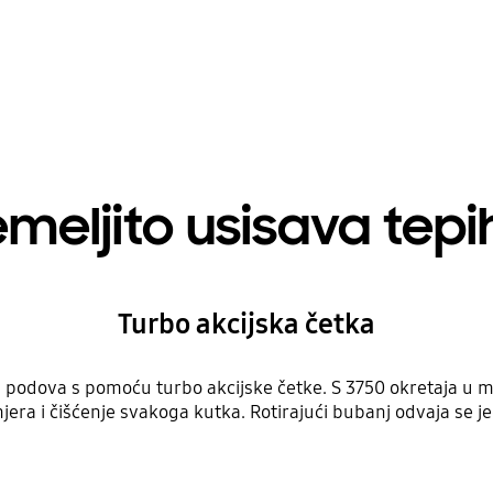
emeljito usisava tepi
Turbo akcijska četka
ih podova s pomoću turbo akcijske četke. S 3750 okretaja u m
ra i čišćenje svakoga kutka. Rotirajući bubanj odvaja se j