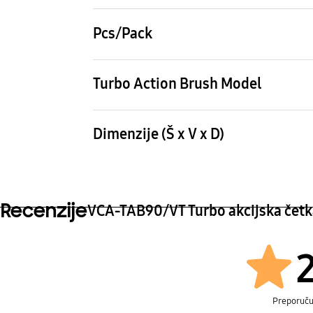
Tamni metal
Pcs/Pack
1 EA
Turbo Action Brush Model
VCA-TAB90
Dimenzije (Š x V x D)
250x260x72 mm
Recenzije
VCA-TAB90/VT Turbo akcijska četk
Preporuč