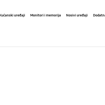
Kućanski uređaji
Monitori i memorija
Nosivi uređaji
Dodatn
VCA-
TAB90/VT
Turbo
akcijska
četka