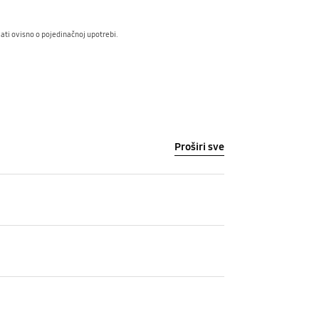
ti ovisno o pojedinačnoj upotrebi.
Proširi sve
Turbo Action Brush Model
VCA-TAB90