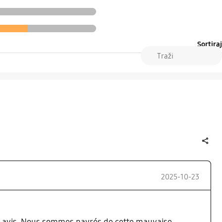
Sortiraj
share
2025-10-23
re avis. Nous sommes navrés de cette mauvaise