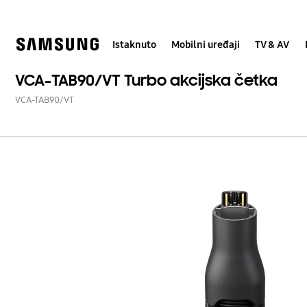
Skip
Skip
to
to
content
accessibility
help
Istaknuto
Mobilni uređaji
TV & AV
VCA-TAB90/VT Turbo akcijska četka
VCA-TAB90/VT