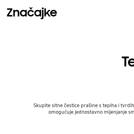
Značajke
T
Skupite sitne čestice prašine s tepiha i tvrd
omogućuje jednostavno mijenjanje smje