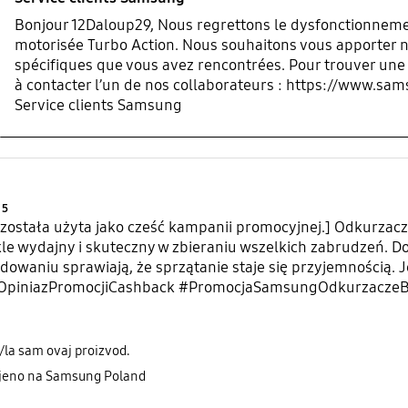
Bonjour 12Daloup29, Nous regrettons le dysfonctionneme
motorisée Turbo Action. Nous souhaitons vous apporter no
spécifiques que vous avez rencontrées. Pour trouver une 
à contacter l’un de nos collaborateurs : https://www.sa
Service clients Samsung
Product Ratings :
5
a została użyta jako cześć kampanii promocyjnej.] Odkurz
le wydajny i skuteczny w zbieraniu wszelkich zabrudzeń. Do
dowaniu sprawiają, że sprzątanie staje się przyjemnością.
OpiniazPromocjiCashback #PromocjaSamsungOdkurzacze
/la sam ovaj proizvod.
ljeno na Samsung Poland