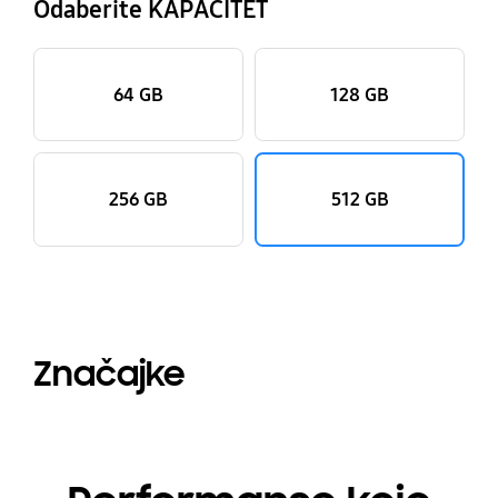
Odaberite KAPACITET
64 GB
128 GB
256 GB
512 GB
Značajke