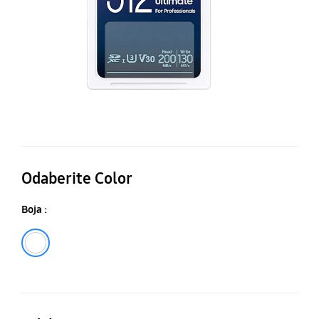
Odaberite Color
Boja :
Bela