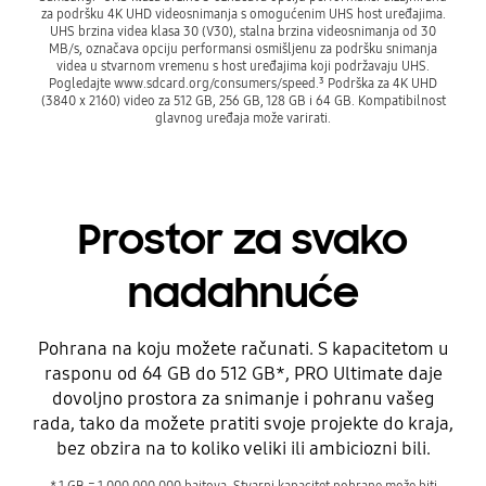
za podršku 4K UHD videosnimanja s omogućenim UHS host uređajima.
UHS brzina videa klasa 30 (V30), stalna brzina videosnimanja od 30
MB/s, označava opciju performansi osmišljenu za podršku snimanja
videa u stvarnom vremenu s host uređajima koji podržavaju UHS.
Pogledajte www.sdcard.org/consumers/speed.³ Podrška za 4K UHD
(3840 x 2160) video za 512 GB, 256 GB, 128 GB i 64 GB. Kompatibilnost
glavnog uređaja može varirati.
Prostor za svako
nadahnuće
Pohrana na koju možete računati. S kapacitetom u
rasponu od 64 GB do 512 GB*, PRO Ultimate daje
dovoljno prostora za snimanje i pohranu vašeg
rada, tako da možete pratiti svoje projekte do kraja,
bez obzira na to koliko veliki ili ambiciozni bili.
* 1 GB = 1.000.000.000 bajtova. Stvarni kapacitet pohrane može biti