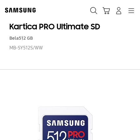
Skip
Skip
to
to
Traži
Košarica
Navigation
Prijavite se
content
accessibility
help
Kartica PRO Ultimate SD
Bela
512 GB
MB-SY512S/WW
Ka
P
Ul
S