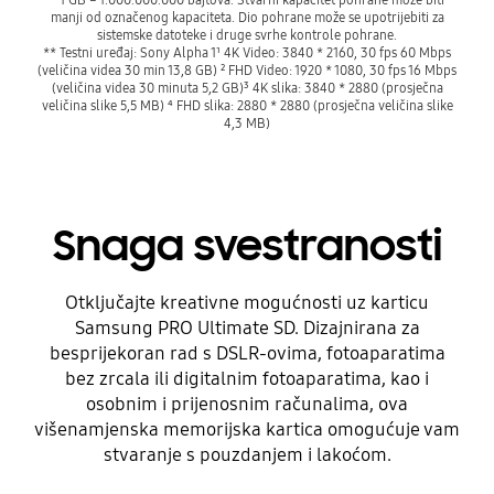
manji od označenog kapaciteta. Dio pohrane može se upotrijebiti za
sistemske datoteke i druge svrhe kontrole pohrane.
** Testni uređaj: Sony Alpha 1¹ 4K Video: 3840 * 2160, 30 fps 60 Mbps
(veličina videa 30 min 13,8 GB) ² FHD Video: 1920 * 1080, 30 fps 16 Mbps
(veličina videa 30 minuta 5,2 GB)³ 4K slika: 3840 * 2880 (prosječna
veličina slike 5,5 MB) ⁴ FHD slika: 2880 * 2880 (prosječna veličina slike
4,3 MB)
Snaga svestranosti
Otključajte kreativne mogućnosti uz karticu
Samsung PRO Ultimate SD. Dizajnirana za
besprijekoran rad s DSLR-ovima, fotoaparatima
bez zrcala ili digitalnim fotoaparatima, kao i
osobnim i prijenosnim računalima, ova
višenamjenska memorijska kartica omogućuje vam
stvaranje s pouzdanjem i lakoćom.