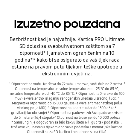
Izuzetno pouzdana
Bezbrižnost kad je najvažnije. Kartica PRO Ultimate
SD dolazi sa sveobuhvatnom zaštitom sa 7
otpornosti* i jamstvom ograničenim na 10
godina** kako bi se osiguralo da vaš tijek rada
ostane na pravom putu tijekom teške upotrebe u
ekstremnim uvjetima.
¹ Otpornost na vodu: izdržava do 72 sata u morskoj vodi dubine 2 metra. ²
Otpornost na temperaturu: radne temperature od -25 ℃ do 85 ℃;
neradne temperature od -40 ℃ do 85 ℃. ³ Otpornost na X-zrake: do 100
mGy (ekvivalentno izlaganju rendgenskih uređaja u zračnoj luci). ⁴
Magnetska otpornost: do 15 000 gaussa (ekvivalent magnetskog polja
visokog polja MRI). ⁵ Otpornost na udarce: udar do 1500 g* (g*:
gravitacijsko ubrzanje) ⁶ Otpornost na padove: izdržava padove s visine
do 5 metara (16,4 stopa).v⁷ Otpornost na trošenje: do 10 000 poteza
* Samsung nije odgovoran za bilo kakvu štetu i/ili gubitak podataka ili
troškove koji nastanu tijekom oporavka podataka s memorijske kartice.
Otpornosti su za SD karticu i ne odnose se na čitač.