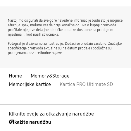
Jamstvo ograničeno na
10 godina
Nastojimo osigurati da sve gore navedene informacije budu što je moguće
ažurnije. Ipak, molimo vas da prije konačne odluke o kupnji proizvoda
pročitate njegove detaljne tehničke podatke dostupne na prodajnim
mjestima ili kod naših stručnjaka.
Fotografije služe samo za ilustraciju. Dodaci se prodaju zasebno. Značajke i
specifikacije proizvoda aktualne su na datum prodaje i podložne su
promjenama bez prethodne najave.
Home
Memory&Storage
Memorijske kartice
Kartica PRO Ultimate SD
Kliknite ovdje za otkazivanje narudžbe
Otkažite narudžbu