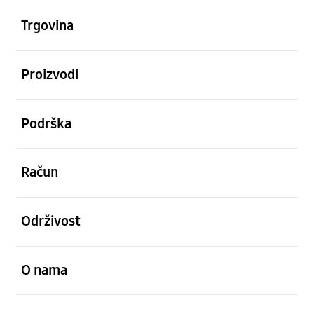
Otvori
Footer Navigation
Trgovina
Otvori
Proizvodi
Otvori
Podrška
Otvori
Račun
Otvori
Održivost
Otvori
O nama