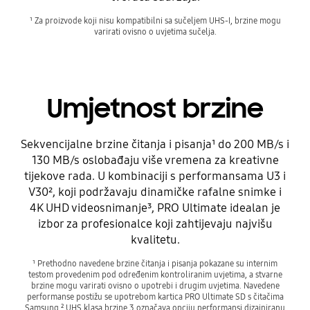
¹ Za proizvode koji nisu kompatibilni sa sučeljem UHS-I, brzine mogu
varirati ovisno o uvjetima sučelja.
Umjetnost brzine
Sekvencijalne brzine čitanja i pisanja¹ do 200 MB/s i
130 MB/s oslobađaju više vremena za kreativne
tijekove rada. U kombinaciji s performansama U3 i
V30², koji podržavaju dinamičke rafalne snimke i
4K UHD videosnimanje³, PRO Ultimate idealan je
izbor za profesionalce koji zahtijevaju najvišu
kvalitetu.
¹ Prethodno navedene brzine čitanja i pisanja pokazane su internim
testom provedenim pod određenim kontroliranim uvjetima, a stvarne
brzine mogu varirati ovisno o upotrebi i drugim uvjetima. Navedene
performanse postižu se upotrebom kartica PRO Ultimate SD s čitačima
Samsung.² UHS klasa brzine 3 označava opciju performansi dizajniranu