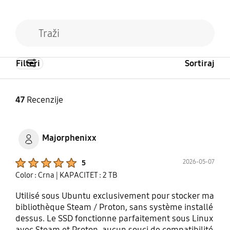
Filteri
Sortiraj
47
Recenzije
Majorphenixx
Product Ratings :
2026-05-07
5
Color : Crna
| KAPACITET : 2 TB
Utilisé sous Ubuntu exclusivement pour stocker ma
bibliothèque Steam / Proton, sans système installé
dessus. Le SSD fonctionne parfaitement sous Linux
avec Steam et Proton, aucun souci de compatibilité