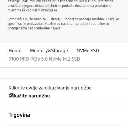
ažurnije. Ipak, molimo vas da prije konačne odluke o kupnji proizvoda
pročitate njegove detaljne tehničke podatke dostupne na prodajnim
mjestima ili kod naših stručnjaka.
Fotografije služe samo za ilustraciju. Dodaci se prodaju zasebno. Značajke i
specifikacije proizvoda aktualne su na datum prodaje i podložne su
promjenama bez prethodne najave.
Home
Memory&Storage
NVMe SSD
9100 PRO PCIe 5.0 NVMe M.2 SSD
Kliknite ovdje za otkazivanje narudžbe
Otkažite narudžbu
Otvori
Footer Navigation
Trgovina
Otvori