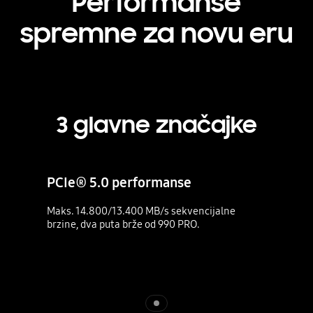
Performanse
spremne za novu eru
3 glavne značajke
PCIe® 5.0 performanse
Maks. 14.800/13.400 MB/s sekvencijalne
brzine, dva puta brže od 990 PRO.
Indicator 1