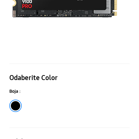
SS
Odaberite Color
Boja :
Crna