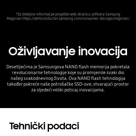
*Za detaljne informacije posjetite web stranicu softvera Samsung
Magician.https://semiconductor.samsung.com/consumer-storage/magician/
Oživljavanje inovacija
Desetljećima je Samsungova NAND flash memorija pokretala
revolucionarne tehnologije koje su promijenile svaki dio
našeg svakodnevnog života. Ova NAND flash tehnologija
također pokreće naše potrošačke SSD-ove, stvarajući prostor
za sljedeći veliki poticaj inovacijama.
Tehnički podaci