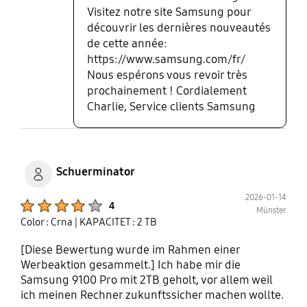
Visitez notre site Samsung pour
découvrir les dernières nouveautés
de cette année:
https://www.samsung.com/fr/
Nous espérons vous revoir très
prochainement ! Cordialement
Charlie, Service clients Samsung
Schuerminator
2026-01-14
Product Ratings :
4
Münster
Color : Crna
| KAPACITET : 2 TB
[Diese Bewertung wurde im Rahmen einer
Werbeaktion gesammelt.] Ich habe mir die
Samsung 9100 Pro mit 2TB geholt, vor allem weil
ich meinen Rechner zukunftssicher machen wollte.