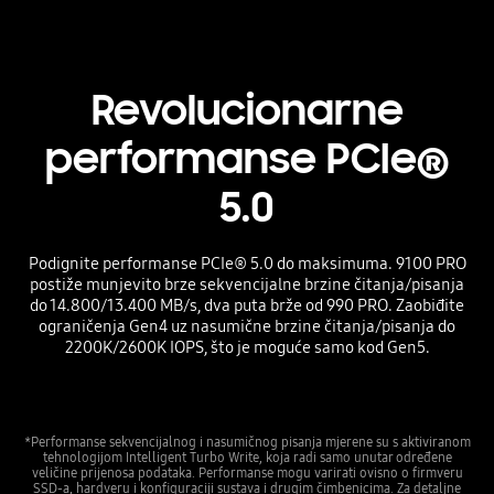
Revolucionarne
performanse PCIe®
5.0
Podignite performanse PCIe® 5.0 do maksimuma. 9100 PRO
postiže munjevito brze sekvencijalne brzine čitanja/pisanja
do 14.800/13.400 MB/s, dva puta brže od 990 PRO. Zaobiđite
ograničenja Gen4 uz nasumične brzine čitanja/pisanja do
2200K/2600K IOPS, što je moguće samo kod Gen5.
*Performanse sekvencijalnog i nasumičnog pisanja mjerene su s aktiviranom
tehnologijom Intelligent Turbo Write, koja radi samo unutar određene
veličine prijenosa podataka. Performanse mogu varirati ovisno o firmveru
SSD-a, hardveru i konfiguraciji sustava i drugim čimbenicima. Za detaljne