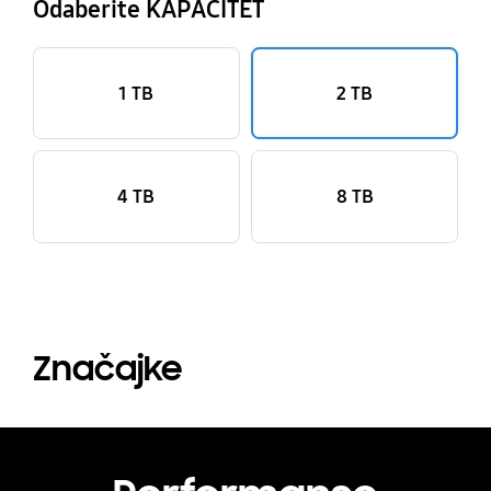
Odaberite KAPACITET
1 TB
2 TB
4 TB
8 TB
Značajke