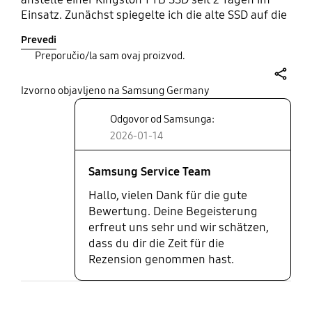
Einsatz. Zunächst spiegelte ich die alte SSD auf die
Samsung SSD und habe im Anschluss dann den
Prevedi
übrigen Platz dazu partioniert. Somit wird jetzt
Preporučio/la sam ovaj proizvod.
dieser Speciher am PCIe 5 Port meines Mainboars
betrieben und die vorherige dient als weiterer
share
Ablageplatz an einem PCI4e Port. Umsetellung hat
Izvorno objavljeno na Samsung Germany
problemlos geklappt, dauerte allerdings
Odgovor od Samsunga:
insgesamt inklusive Montage etwa 6 Stunden. DIe
2026-01-14
Zugriffszeiten und die Lesegeschwindigkeiten sind
enorm gesteigert. Der Speicher scheint sein
Versprechen, der schnellste zu sein, zu halten.
Samsung Service Team
Hallo, vielen Dank für die gute
Bewertung. Deine Begeisterung
erfreut uns sehr und wir schätzen,
dass du dir die Zeit für die
Rezension genommen hast.