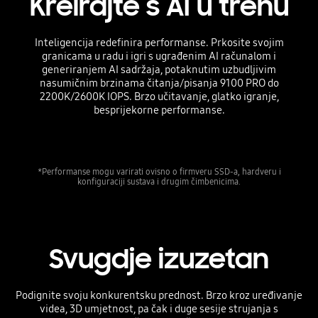
Kreirajte s AI u trenu
Inteligencija redefinira performanse. Prkosite svojim
granicama u radu i igri s ugrađenim AI računalom i
generiranjem AI sadržaja, potaknutim uzbudljivim
nasumičnim brzinama čitanja/pisanja 9100 PRO do
2200K/2600K IOPS. Brzo učitavanje, glatko igranje,
besprijekorne performanse.
*Performanse mogu varirati ovisno o firmveru SSD-a, hardveru i
konfiguraciji sustava i drugim čimbenicima.
Svugdje izuzetan
Podignite svoju konkurentsku prednost. Brzo kroz uređivanje
videa, 3D umjetnost, pa čak i duge sesije strujanja s