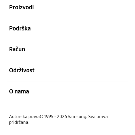
Proizvodi
Otvori
Podrška
Otvori
Račun
Otvori
Održivost
Otvori
O nama
Autorska prava© 1995 - 2026 Samsung. Sva prava
pridržana.