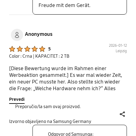
Freude mit dem Gerät.
Anonymous
2026-01-12
Product Ratings :
5
Leipzig
Color : Crna
| KAPACITET : 2 TB
[Diese Bewertung wurde im Rahmen einer
Werbeaktion gesammelt.] Es war mal wieder Zeit,
ein neuer PC musste her. Also stellte sich wieder
die Frage: „Welche Hardware nehm ich?“ Alles
klar… Und wenn da nur neueste Technik rein kam,
Prevedi
dann musste auch ne gute “Platte“ rein. Nach
Preporučio/la sam ovaj proizvod.
Recherchen im Netz zeigte sich die “ Samsung 9100
Pro 2TB“ als die Wahl der Wahl und fand ihren
share
Platz im Setup. Der Einbau war keine Hürde,
Izvorno objavljeno na Samsung Germany
einfach eingesteckt und wurde sofort vom System
Odgovor od Samsunga:
erkannt. Das neue Board kann PCIe 5.0 und