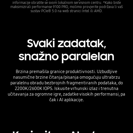
informacije obratite se svom lokalnom servisnom centru. *Kako biste
maksimizirali performanse 9100 PRO, molimo provjerite podržava li vaš
sustav PCIe® 5.0 na web stranici Intel ili AMD.
Svaki zadatak,
snažno paralelan
Brzina premašila granice produktivnosti. Uzbudljive
nasumične brzine čitanja/pisanja omogućuju ultrabrzu
paralelnu obradu bezbrojnih fragmentiranih podataka, do
2200K/2600K IOPS. Iskusite vrhunski izlaz i trenutna
učitavanja za ogromne igre, zadatke visokih performansi, pa
čak i AI aplikacije.