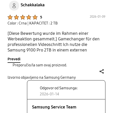
Schakkalaka
Product Ratings :
2026-01-09
5
Color : Crna
| KAPACITET : 2 TB
[Diese Bewertung wurde im Rahmen einer
Werbeaktion gesammelt.] Gamechanger für den
professionellen Videoschnitt Ich nutze die
Samsung 9100 Pro 2TB in einem externen
Thunderbolt 4 Gehäuse an meinem Mac Studio –
Prevedi
und diese SSD hat meinen Workflow grundlegend
Preporučio/la sam ovaj proizvod.
verändert. Installation Der Einbau ins TB4-
Gehäuse war in wenigen Minuten erledigt. SSD
share
einsetzen, anschließen, formatieren – fertig. Keine
Izvorno objavljeno na Samsung Germany
Treiber, kein Gefummel. Geschwindigkeit und
Odgovor od Samsunga:
Leistung Hier liegt der eigentliche Wow-Faktor:
2026-01-14
Beim Videoschnitt arbeite ich jetzt direkt von der
externen SSD, als wäre es der interne Speicher. 4K-
Timeline scrubben, Effekte rendern, große
Samsung Service Team
Projektdateien öffnen – alles passiert praktisch