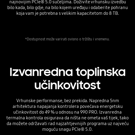
najnovijim PCIe® 5.0 sučeljima. Doživite vrhunsku izvedbu
bilo kada, bilo gdje, na bilo kojem uređaju i odaberite pohranu
koja vam je potrebna s velikim kapacitetom do 8 TB.
*Dostupnost može varirati ovisno o tržištu i vremenu.
Izvanredna toplinska
učinkovitost
Vrhunske performanse, bez prekida. Napredna 5nm
arhitektura napajanja kontrolera povećava energetsku
učinkovitost do 49 % u odnosu na 990 PRO. Izvanredna
termalna kontrola osigurava da ništa ne ometa vaš tijek, tako
da možete održavati rad najzahtjevnijih programa uz najveću
moguću snagu PCIe® 5.0.