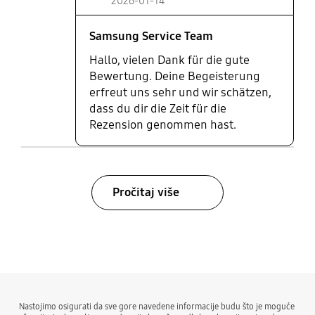
von 2 TB ist bei den extrem großen Spieldateien
2026-01-14
(mein Lieblingsspiel alleine benötigt 150GB). Mit
einem Abo ist man schnell am Limit angekommen.
Samsung Service Team
Absolute Kaufempfehlung!
Hallo, vielen Dank für die gute
Bewertung. Deine Begeisterung
erfreut uns sehr und wir schätzen,
dass du dir die Zeit für die
Rezension genommen hast.
Pročitaj više
bazaarvoice Certification Label
Nastojimo osigurati da sve gore navedene informacije budu što je moguće