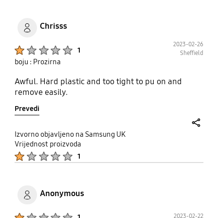
Chrisss
2023-02-26
Product Ratings :
1
Sheffield
boju : Prozirna
Awful. Hard plastic and too tight to pu on and
remove easily.
Prevedi
share
Izvorno objavljeno na Samsung UK
Vrijednost proizvoda
Product Ratings :
1
Anonymous
Product Ratings :
2023-02-22
1