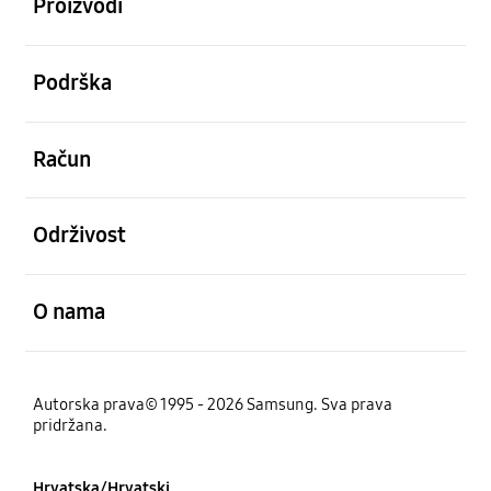
Proizvodi
Otvori
Podrška
Otvori
Račun
Otvori
Održivost
Otvori
O nama
Autorska prava© 1995 - 2026 Samsung. Sva prava
pridržana.
Hrvatska/Hrvatski