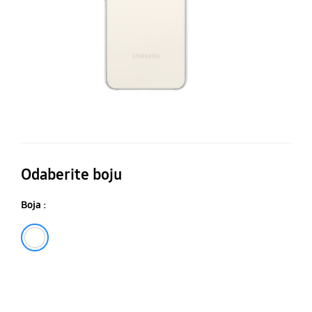
Odaberite boju
Boja :
Prozirna