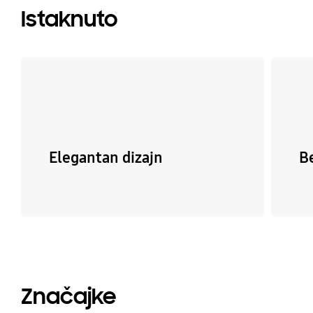
Istaknuto
Elegantan dizajn
B
Značajke