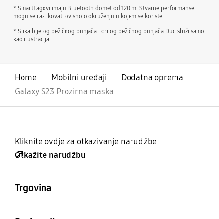
* SmartTagovi imaju Bluetooth domet od 120 m. Stvarne performanse
mogu se razlikovati ovisno o okruženju u kojem se koriste.
* Slika bijelog bežičnog punjača i crnog bežičnog punjača Duo služi samo
kao ilustracija.
Home
Mobilni uređaji
Dodatna oprema
Galaxy S23 Prozirna maska
Kliknite ovdje za otkazivanje narudžbe
Otkažite narudžbu
Otvori
Footer Navigation
Trgovina
Otvori