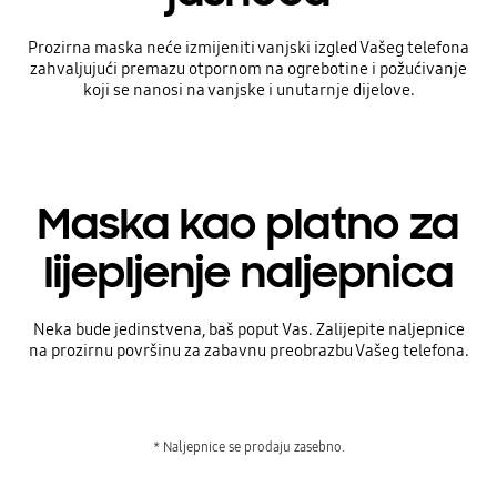
Prozirna maska neće izmijeniti vanjski izgled Vašeg telefona
zahvaljujući premazu otpornom na ogrebotine i požućivanje
koji se nanosi na vanjske i unutarnje dijelove.
Maska kao platno za
lijepljenje naljepnica
Neka bude jedinstvena, baš poput Vas. Zalijepite naljepnice
na prozirnu površinu za zabavnu preobrazbu Vašeg telefona.
* Naljepnice se prodaju zasebno.