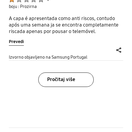
boju : Prozirna
A capa é apresentada como anti riscos, contudo
após uma semana ja se encontra completamente
riscada apenas por pousar o telemóvel.
Prevedi
share
Izvorno objavljeno na Samsung Portugal
Pročitaj više
bazaarvoice Certification Label