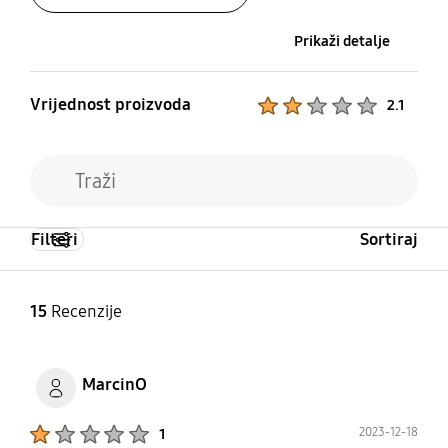
Prikaži detalje
Vrijednost proizvoda
Product Ratings :
2.1
Filteri
Sortiraj
15
Recenzije
MarcinO
Product Ratings :
2023-12-18
1