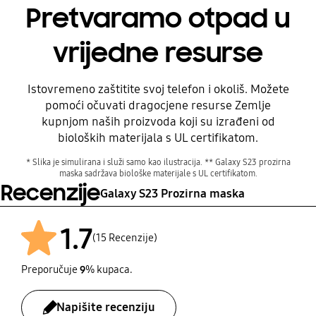
Pretvaramo otpad u
vrijedne resurse
Prije
Istovremeno zaštitite svoj telefon i okoliš. Možete
pomoći očuvati dragocjene resurse Zemlje
kupnjom naših proizvoda koji su izrađeni od
bioloških materijala s UL certifikatom.
* Slika je simulirana i služi samo kao ilustracija. ** Galaxy S23 prozirna
maska sadržava biološke materijale s UL certifikatom.
Recenzije
Galaxy S23 Prozirna maska
1.7
(15 Recenzije)
Preporučuje
9
% kupaca.
Poslije
Napišite recenziju