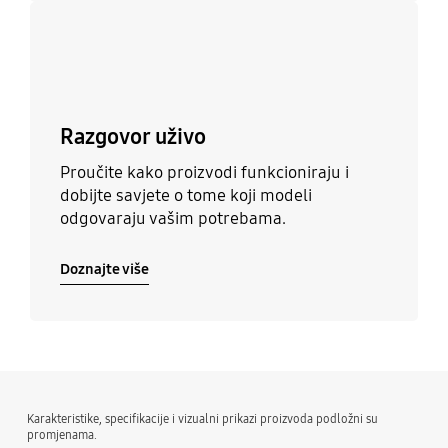
Doznajte više
Razgovor uživo
Proučite kako proizvodi funkcioniraju i
dobijte savjete o tome koji modeli
odgovaraju vašim potrebama.
Doznajte više
Karakteristike, specifikacije i vizualni prikazi proizvoda podložni su
promjenama.