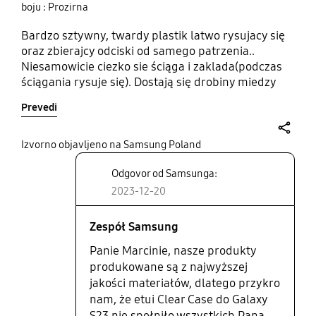
boju : Prozirna
Bardzo sztywny, twardy plastik latwo rysujacy się
oraz zbierajcy odciski od samego patrzenia..
Niesamowicie ciezko sie ściąga i zaklada(podczas
ściągania rysuje się). Dostają się drobiny miedzy
etui a telefon co wygląda nieestetycznie. Biorąc
Prevedi
pod uwagę jakość/ceny to etui to jest absolutnym
żartem! Szczerze odradzam!
share
Izvorno objavljeno na Samsung Poland
Odgovor od Samsunga:
2023-12-20
Zespół Samsung
Panie Marcinie, nasze produkty
produkowane są z najwyższej
jakości materiałów, dlatego przykro
nam, że etui Clear Case do Galaxy
S23 nie spełniło wszystkich Pana