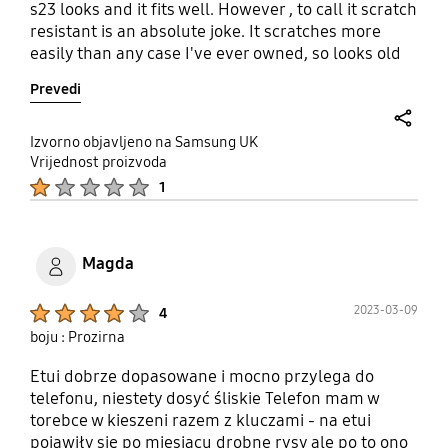
s23 looks and it fits well. However , to call it scratch
resistant is an absolute joke. It scratches more
easily than any case I've ever owned, so looks old
after only a couple of months. I really look after my
Prevedi
phone, so it's terrible for the price.
share
Izvorno objavljeno na Samsung UK
Vrijednost proizvoda
Product Ratings :
1
Magda
Product Ratings :
2023-03-09
4
boju : Prozirna
Etui dobrze dopasowane i mocno przylega do
telefonu, niestety dosyć śliskie Telefon mam w
torebce w kieszeni razem z kluczami - na etui
pojawiły się po miesiącu drobne rysy ale po to ono