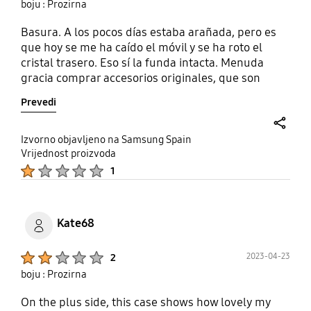
boju : Prozirna
Basura. A los pocos días estaba arañada, pero es
que hoy se me ha caído el móvil y se ha roto el
cristal trasero. Eso sí la funda intacta. Menuda
gracia comprar accesorios originales, que son
mucho más caros, y que pase esto.
Prevedi
share
Izvorno objavljeno na Samsung Spain
Vrijednost proizvoda
Product Ratings :
1
Kate68
Product Ratings :
2023-04-23
2
boju : Prozirna
On the plus side, this case shows how lovely my