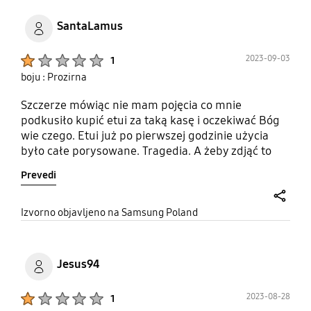
SantaLamus
Product Ratings :
2023-09-03
1
boju : Prozirna
Szczerze mówiąc nie mam pojęcia co mnie
podkusiło kupić etui za taką kasę i oczekiwać Bóg
wie czego. Etui już po pierwszej godzinie użycia
było całe porysowane. Tragedia. A żeby zdjąć to
etui z telefonu też trzeba było się napocić.. Przy
Prevedi
zdejmowaniu mocno rysuje boki telefonu. Nie
polecam!
share
Izvorno objavljeno na Samsung Poland
Jesus94
Product Ratings :
2023-08-28
1