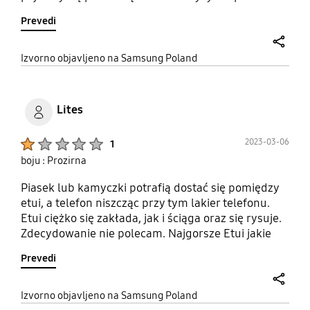
jest. Ogólnie ok.
Prevedi
share
Izvorno objavljeno na Samsung Poland
Lites
Product Ratings :
2023-03-06
1
boju : Prozirna
Piasek lub kamyczki potrafią dostać się pomiędzy
etui, a telefon niszcząc przy tym lakier telefonu.
Etui ciężko się zakłada, jak i ściąga oraz się rysuje.
Zdecydowanie nie polecam. Najgorsze Etui jakie
miałem kiedykolwiek. (Telefon mi nie spadł ani
Prevedi
razu)
share
Izvorno objavljeno na Samsung Poland