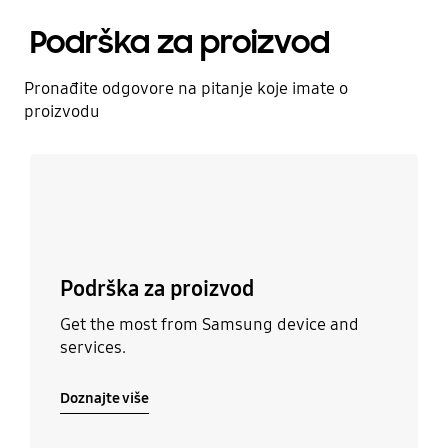
Podrška za proizvod
Pronađite odgovore na pitanje koje imate o
proizvodu
Doznajte više
Podrška za proizvod
Get the most from Samsung device and
services.
Doznajte više