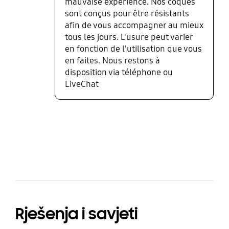
mauvaise expérience. Nos coques
sont conçus pour être résistants
afin de vous accompagner au mieux
tous les jours. L'usure peut varier
en fonction de l'utilisation que vous
en faites. Nous restons à
disposition via téléphone ou
LiveChat
bazaarvoice Certification Label
Rješenja i savjeti