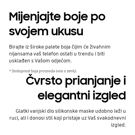
Mijenjajte boje po
svojem ukusu
Birajte iz široke palete boja čijim će živahnim
nijansama vaš telefon ostati u trendu i biti
usklađen s Vašom odjećom.
* Dostupnost boja proizvoda ovisi o zemlji.
Čvrsto prianjanje i
elegantni izgled
Glatki vanjski dio silikonske maske udobno leži u
ruci, ali i donosi stil koji pristaje uz Vaš svakodnevni
izgled.