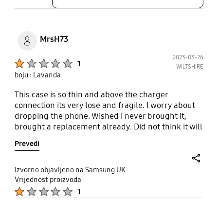
MrsH73
2023-03-26
Product Ratings :
1
WILTSHIRE
boju : Lavanda
This case is so thin and above the charger
connection its very lose and fragile. I worry about
dropping the phone. Wished i never brought it,
brought a replacement already. Did not think it will
last long.
Prevedi
share
Izvorno objavljeno na Samsung UK
Vrijednost proizvoda
Product Ratings :
1