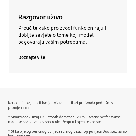
Razgovor uživo
Proučite kako proizvodi funkcioniraju i
dobijte savjete o tome koji modeli
odgovaraju vašim potrebama.
Doznajte više
Karakteristike, specifikacije i vizualni prikazi proizvoda podložni su
promjenama.
* SmartTagovi imaju Bluetooth domet od 120 m. Stvarne performanse
mogu se razlikovati ovisno o okruženju u kojem se koriste.
* Slika bijelog bežičnog punjača i crnog bežičnog punjača Duo služi samo