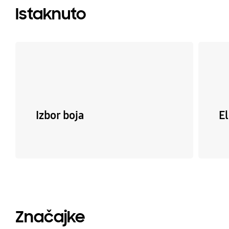
Istaknuto
Izbor boja
E
Značajke