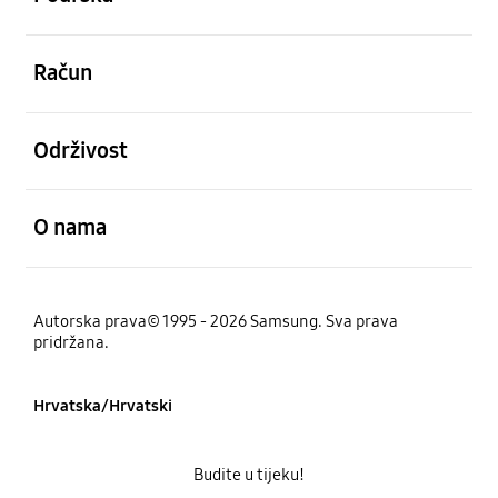
Otvori
Račun
Otvori
Održivost
Otvori
O nama
Autorska prava© 1995 - 2026 Samsung. Sva prava
pridržana.
Hrvatska/Hrvatski
Budite u tijeku!