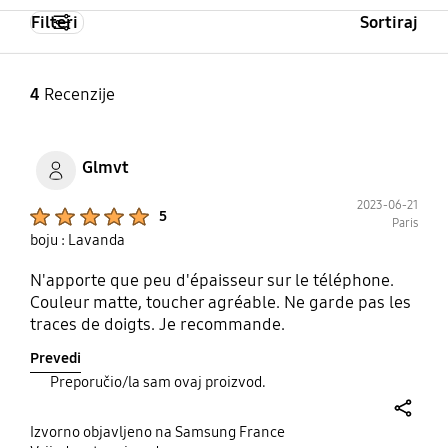
Filteri
Sortiraj
4
Recenzije
Glmvt
2023-06-21
Product Ratings :
5
Paris
boju : Lavanda
N'apporte que peu d'épaisseur sur le téléphone.
Couleur matte, toucher agréable. Ne garde pas les
traces de doigts. Je recommande.
Prevedi
Preporučio/la sam ovaj proizvod.
share
Izvorno objavljeno na Samsung France