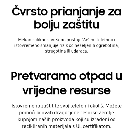
Čvrsto prianjanje za
bolju zaštitu
Mekani silikon savršeno pristaje Vašem telefonu i
istovremeno smanjuje rizik od neželjenih ogrebotina,
strugotina ili udaraca.
Pretvaramo otpad u
vrijedne resurse
Prije
Istovremeno zaštitite svoj telefon i okoliš. Možete
pomoći očuvati dragocjene resurse Zemlje
kupnjom naših proizvoda koji su izrađeni od
recikliranih materijala s UL certifikatom.