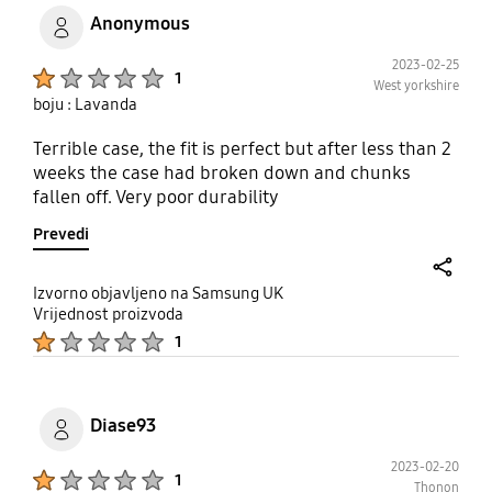
Anonymous
2023-02-25
Product Ratings :
1
West yorkshire
boju : Lavanda
Terrible case, the fit is perfect but after less than 2
weeks the case had broken down and chunks
fallen off. Very poor durability
Prevedi
share
Izvorno objavljeno na Samsung UK
Vrijednost proizvoda
Product Ratings :
1
Diase93
2023-02-20
Product Ratings :
1
Thonon