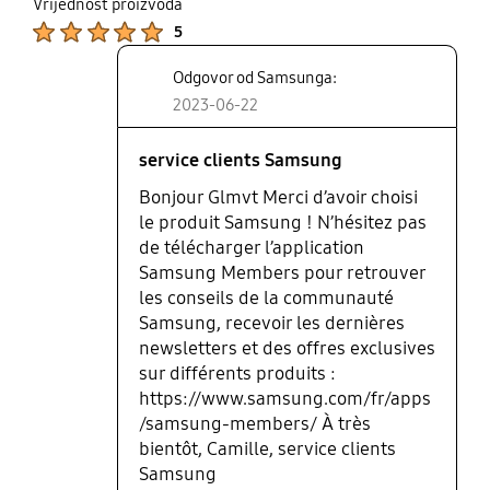
Vrijednost proizvoda
Product Ratings :
5
Odgovor od Samsunga:
2023-06-22
service clients Samsung
Bonjour Glmvt Merci d’avoir choisi
le produit Samsung ! N’hésitez pas
de télécharger l’application
Samsung Members pour retrouver
les conseils de la communauté
Samsung, recevoir les dernières
newsletters et des offres exclusives
sur différents produits :
https://www.samsung.com/fr/apps
/samsung-members/ À très
bientôt, Camille, service clients
Samsung