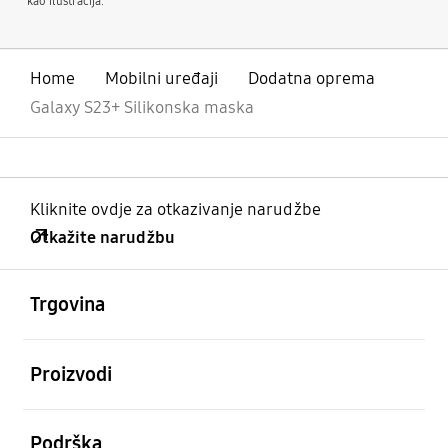
kao ilustracija.
Home
Mobilni uređaji
Dodatna oprema
Galaxy S23+ Silikonska maska
Kliknite ovdje za otkazivanje narudžbe
Otkažite narudžbu
Otvori
Footer Navigation
Trgovina
Otvori
Proizvodi
Otvori
Podrška