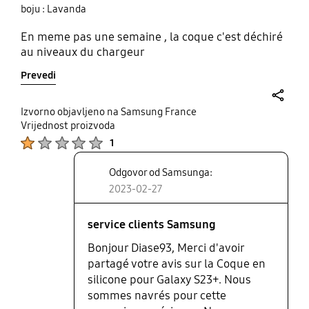
boju : Lavanda
En meme pas une semaine , la coque c'est déchiré
au niveaux du chargeur
Prevedi
share
Izvorno objavljeno na Samsung France
Vrijednost proizvoda
Product Ratings :
1
Odgovor od Samsunga:
2023-02-27
service clients Samsung
Bonjour Diase93, Merci d'avoir
partagé votre avis sur la Coque en
silicone pour Galaxy S23+. Nous
sommes navrés pour cette