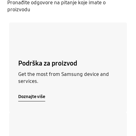
Pronađite odgovore na pitanje koje imate o
proizvodu
Doznajte više
Podrška za proizvod
Get the most from Samsung device and
services.
Doznajte više
Doznajte više