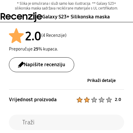
* Slika je simulirana i služi samo kao ilustracija. ** Galaxy S23+
silikonska maska sadržava reciklirane materijale s UL certifikatom.
Recenzije
Galaxy S23+ Silikonska maska
2.0
(4 Recenzije)
Preporučuje
25
% kupaca.
Poslije
Napišite recenziju
Prikaži detalje
Vrijednost proizvoda
Product Ratings :
2.0